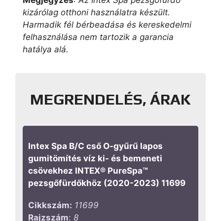
kizárólag otthoni használatra készült.
Harmadik fél bérbeadása és kereskedelmi
felhasználása nem tartozik a garancia
hatálya alá.
MEGRENDELÉS, ÁRAK
Intex Spa B/C cső O-gyűrű lapos
gumitömítés víz ki- és bemeneti
csövekhez INTEX® PureSpa™
pezsgőfürdőkhöz (2020-2023) 11699
Cikkszám:
11699
Rajzszám
:
8