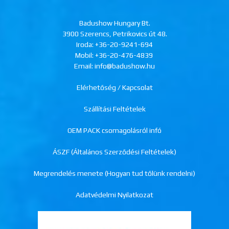
Badushow Hungary Bt.
3900 Szerencs, Petrikovics út 48.
Iroda:
+36-20-9241-694
Mobil:
+36-20-476-4839
Email: info@badushow.hu
Elérhetőség / Kapcsolat
Szállítási Feltételek
OEM PACK csomagolásról infó
ÁSZF (Általános Szerződési Feltételek)
Megrendelés menete (Hogyan tud tőlünk rendelni)
Adatvédelmi Nyilatkozat