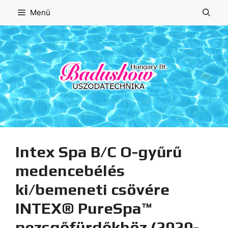
Kilépés
Menü
a
tartalomba
Intex Spa B/C O-gyűrű
medencebélés
ki/bemeneti csövére
INTEX® PureSpa™
pezsgőfürdőkhöz (2020-