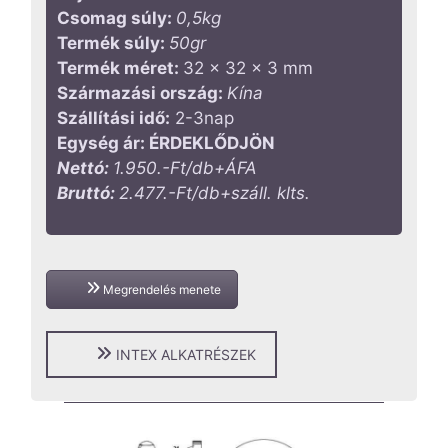
Csomag súly:
0,5
kg
Termék súly:
50
gr
Termék méret:
32 x 32 x 3 mm
Származási ország:
Kína
Szállítási idő:
2-3nap
Egység ár: ÉRDEKLŐDJÖN
Nettó:
1.950.-Ft/db+ÁFA
Bruttó:
2.477.-Ft/db+száll. klts.
Megrendelés menete
INTEX ALKATRÉSZEK