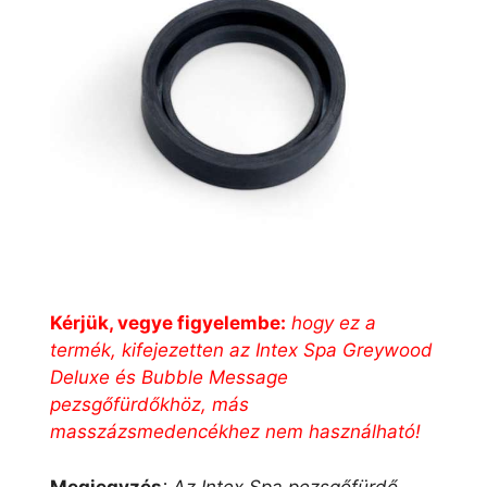
Kérjük, vegye figyelembe:
hogy ez a
termék, kifejezetten az Intex Spa Greywood
Deluxe és Bubble Message
pezsgőfürdőkhöz, más
masszázsmedencékhez nem használható!
Megjegyzés
: Az Intex Spa pezsgőfürdő