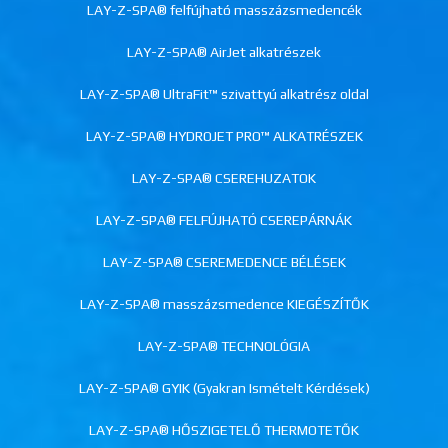
LAY-Z-SPA® felfújható masszázsmedencék
LAY-Z-SPA® AirJet alkatrészek
LAY-Z-SPA® UltraFit™ szivattyú alkatrész oldal
LAY-Z-SPA® HYDROJET PRO™ ALKATRÉSZEK
LAY-Z-SPA® CSEREHUZATOK
LAY-Z-SPA® FELFÚJHATÓ CSEREPÁRNÁK
LAY-Z-SPA® CSEREMEDENCE BÉLÉSEK
LAY-Z-SPA® masszázsmedence KIEGÉSZÍTŐK
LAY-Z-SPA® TECHNOLÓGIA
LAY-Z-SPA® GYIK (Gyakran Ismételt Kérdések)
LAY-Z-SPA® HŐSZIGETELŐ THERMOTETŐK