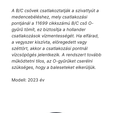
A B/C csövek csatlakoztatják a szivattyút a
medencebéléshez, mely csatlakozási
pontjánál a 11699 cikkszámú B/C cső O-
gyűrű tömít, ez biztosítja a hollander
csatlakozások vízmentességét. Ha elfárad,
a vegyszer kiszívta, elöregedett vagy
széttört, akkor a csatlakozási pontnál
vízcsöpögés jelentkezik. A rendszert tovább
működtetni tilos, az O-gyűrűket cserélni
szükséges, hogy a baleseteket elkerüljük.
Modell: 2023
év