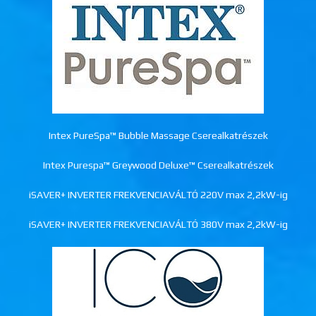
Intex PureSpa™ Bubble Massage Cserealkatrészek
Intex Purespa™ Greywood Deluxe™ Cserealkatrészek
iSAVER+ INVERTER FREKVENCIAVÁLTÓ 220V max 2,2kW-ig
iSAVER+ INVERTER FREKVENCIAVÁLTÓ 380V max 2,2kW-ig