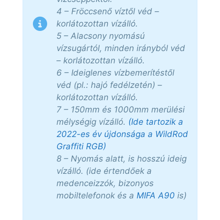
4 – Fröccsenő víztől véd –
korlátozottan vízálló.
5 – Alacsony nyomású
vízsugártól, minden irányból véd
– korlátozottan vízálló.
6 – Ideiglenes vízbemerítéstől
véd (pl.: hajó fedélzetén) –
korlátozottan vízálló.
7 – 150mm és 1000mm merülési
mélységig vízálló.
(Ide tartozik a
2022-es év újdonsága a WildRod
Graffiti RGB)
8 – Nyomás alatt, is hosszú ideig
vízálló. (ide értendőek a
medenceizzók, bizonyos
mobiltelefonok és a
MIFA A90
is)