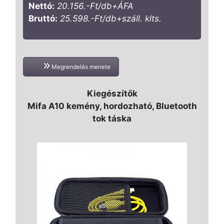
Nettó:
20.156.-Ft/db+ÁFA
Bruttó:
25.598.-Ft/db+száll. klts.
Megrendelés menete
Kiegészítők
Mifa A10 kemény, hordozható, Bluetooth
tok táska