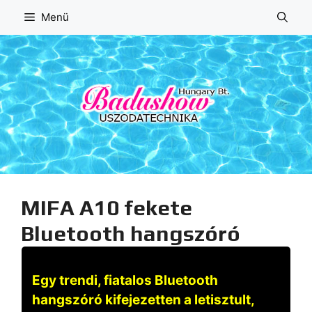
Kilépés
Menü
a
tartalomba
MIFA A10 fekete
Bluetooth hangszóró
Egy trendi, fiatalos Bluetooth
hangszóró kifejezetten a letisztult,