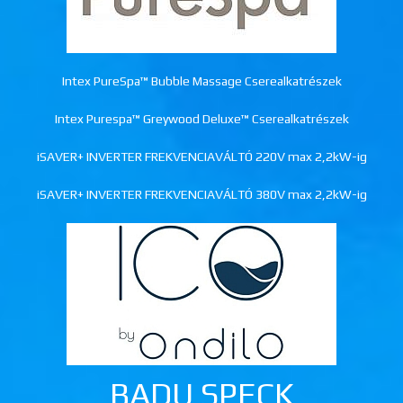
Intex PureSpa™ Bubble Massage Cserealkatrészek
Intex Purespa™ Greywood Deluxe™ Cserealkatrészek
iSAVER+ INVERTER FREKVENCIAVÁLTÓ 220V max 2,2kW-ig
iSAVER+ INVERTER FREKVENCIAVÁLTÓ 380V max 2,2kW-ig
BADU SPECK