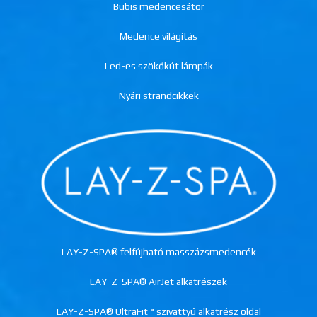
Bubis medencesátor
Medence világítás
Led-es szökőkút lámpák
Nyári strandcikkek
LAY-Z-SPA® felfújható masszázsmedencék
LAY-Z-SPA® AirJet alkatrészek
LAY-Z-SPA® UltraFit™ szivattyú alkatrész oldal