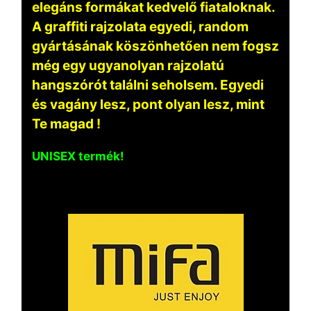
elegáns formákat kedvelő fiataloknak.
A graffiti rajzolata egyedi, random
gyártásának köszönhetően nem fogsz
még egy ugyanolyan rajzolatú
hangszórót találni seholsem. Egyedi
és vagány lesz, pont olyan lesz, mint
Te magad !
UNISEX termék!