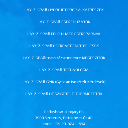
LAY-Z-SPA® HYDROJET PRO™ ALKATRÉSZEK
LAY-Z-SPA® CSEREHUZATOK
LAY-Z-SPA® FELFÚJHATÓ CSEREPÁRNÁK
LAY-Z-SPA® CSEREMEDENCE BÉLÉSEK
LAY-Z-SPA® masszázsmedence KIEGÉSZÍTŐK
LAY-Z-SPA® TECHNOLÓGIA
LAY-Z-SPA® GYIK (Gyakran Ismételt Kérdések)
LAY-Z-SPA® HŐSZIGETELŐ THERMOTETŐK
Badushow Hungary Bt.
3900 Szerencs, Petrikovics út 48.
Iroda:
+36-20-9241-694