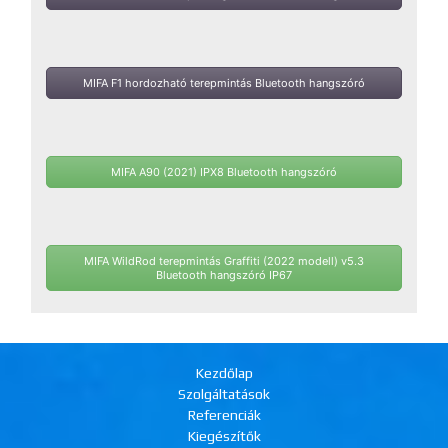
MIFA F1 hordozható terepmintás Bluetooth hangszóró
MIFA A90 (2021) IPX8 Bluetooth hangszóró
MIFA WildRod terepmintás Graffiti (2022 modell) v5.3
Bluetooth hangszóró IP67
Kezdőlap
Szolgáltatások
Referenciák
Kiegészítők