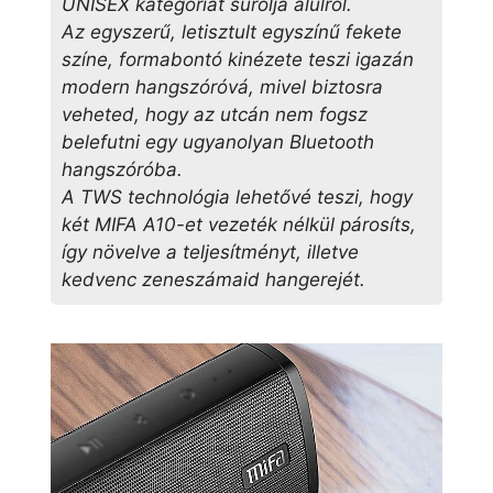
UNISEX kategóriát súrolja alulról.
Az egyszerű, letisztult egyszínű fekete
színe, formabontó kinézete teszi igazán
modern hangszóróvá, mivel biztosra
veheted, hogy az utcán nem fogsz
belefutni egy ugyanolyan Bluetooth
hangszóróba.
A TWS technológia lehetővé teszi, hogy
két MIFA A10-et vezeték nélkül párosíts,
így növelve a teljesítményt, illetve
kedvenc zeneszámaid hangerejét.