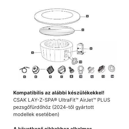
Kompatibilis az alábbi készülékekkel!
CSAK LAY-Z-SPA® UltraFit™ AirJet™ PLUS
pezsgőfürdőhöz (2024-től gyártott
modellek esetében)
A következő cikkekhez alkalmas