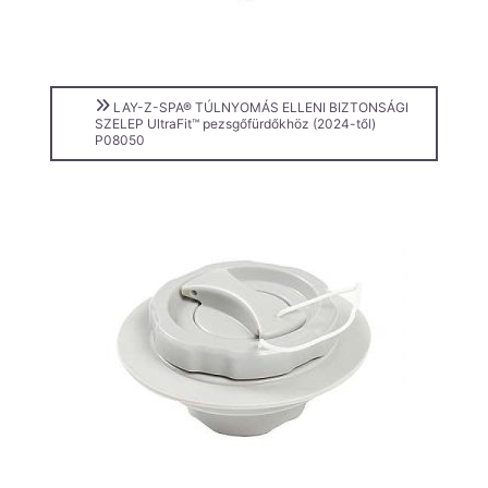
LAY-Z-SPA® TÚLNYOMÁS ELLENI BIZTONSÁGI
SZELEP UltraFit™ pezsgőfürdőkhöz (2024-től)
P08050