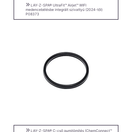
LAY-Z-SPA® UltraFit™ Airjet™ WIFI
medencebélésbe integrált szivattyú (2024-től)
P08373
LAY-Z-SPA® C-cső gumitömítés (ChemConnect™