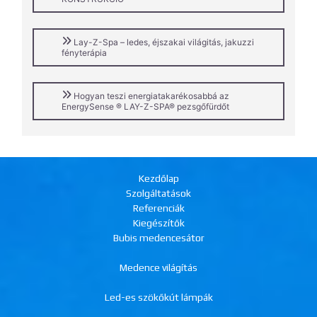
Lay-Z-Spa – ledes, éjszakai világitás, jakuzzi
fényterápia
Hogyan teszi energiatakarékosabbá az
EnergySense ® LAY-Z-SPA® pezsgőfürdőt
Kezdőlap
Szolgáltatások
Referenciák
Kiegészítők
Bubis medencesátor
Medence világítás
Led-es szökőkút lámpák