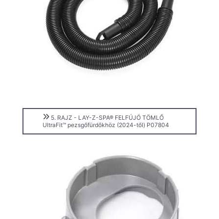
5. RAJZ - LAY-Z-SPA® FELFÚJÓ TÖMLŐ
UltraFit™ pezsgőfürdőkhöz (2024-től) P07804