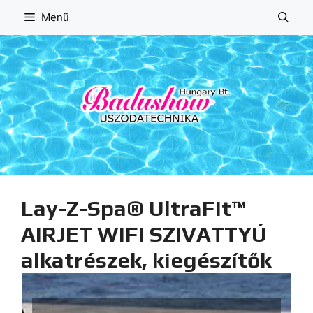
Kilépés
Menü
a
tartalomba
Lay-Z-Spa® UltraFit™
AIRJET WIFI SZIVATTYÚ
alkatrészek, kiegészítők
.