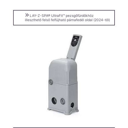
LAY-Z-SPA® UltraFit™ pezsgőfürdőkhöz
illeszthető felső felfújható párnafedél oldal (2024-től)