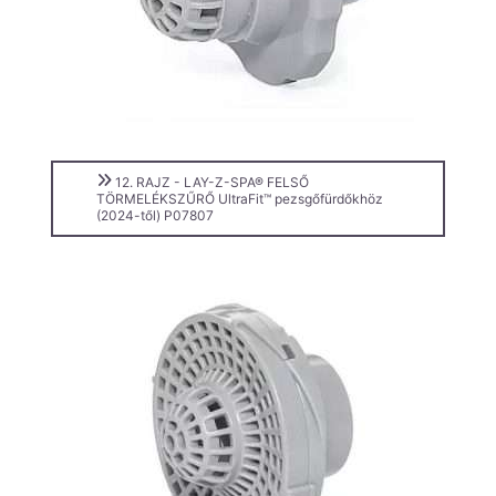
12. RAJZ - LAY-Z-SPA® FELSŐ
TÖRMELÉKSZŰRŐ UltraFit™ pezsgőfürdőkhöz
(2024-től) P07807