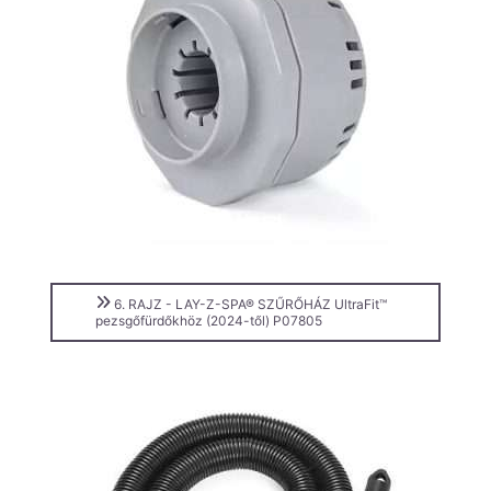
6. RAJZ - LAY-Z-SPA® SZŰRŐHÁZ UltraFit™
pezsgőfürdőkhöz (2024-től) P07805