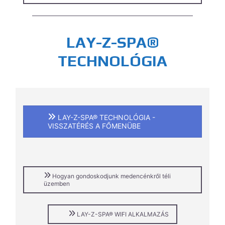
LAY-Z-SPA®
TECHNOLÓGIA
LAY-Z-SPA® TECHNOLÓGIA -
VISSZATÉRÉS A FŐMENÜBE
Hogyan gondoskodjunk medencénkről téli
üzemben
LAY-Z-SPA® WIFI ALKALMAZÁS