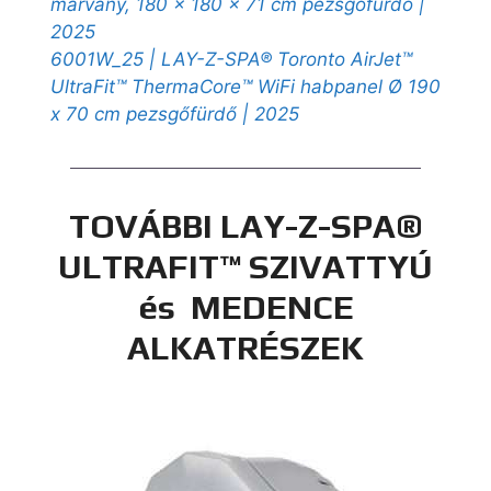
márvány, 180 x 180 x 71 cm pezsgőfürdő |
2025
6001W_25 | LAY-Z-SPA® Toronto AirJet™
UltraFit™ ThermaCore™ WiFi habpanel Ø 190
x 70 cm pezsgőfürdő | 2025
TOVÁBBI LAY-Z-SPA®
ULTRAFIT™ SZIVATTYÚ
és MEDENCE
ALKATRÉSZEK