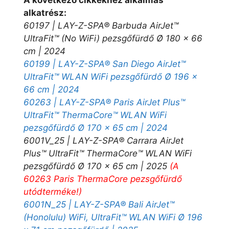
alkatrész:
60197 | LAY-Z-SPA® Barbuda AirJet™
UltraFit™ (No WiFi) pezsgőfürdő Ø 180 x 66
cm | 2024
60199 | LAY-Z-SPA® San Diego AirJet™
UltraFit™ WLAN WiFi pezsgőfürdő Ø 196 x
66 cm | 2024
60263 | LAY-Z-SPA® Paris AirJet Plus™
UltraFit™ ThermaCore™ WLAN WiFi
pezsgőfürdő Ø 170 x 65 cm | 2024
6001V_25 | LAY-Z-SPA® Carrara AirJet
Plus™ UltraFit™ ThermaCore™ WLAN WiFi
pezsgőfürdő Ø 170 x 65 cm | 2025
(A
60263 Paris ThermaCore pezsgőfürdő
utódterméke!)
6001N_25 | LAY-Z-SPA® Bali AirJet™
(Honolulu) WiFi, UltraFit™ WLAN WiFi Ø 196