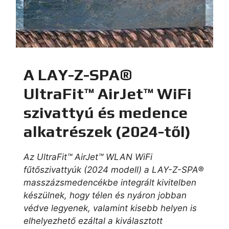
.
.
A LAY-Z-SPA®
UltraFit™ AirJet™ WiFi
szivattyú és medence
alkatrészek (2024-től)
Az UltraFit™ AirJet™ WLAN WiFi
fűtőszivattyúk (2024 modell) a LAY-Z-SPA®
masszázsmedencékbe integrált kivitelben
készülnek, hogy télen és nyáron jobban
védve legyenek, valamint kisebb helyen is
elhelyezhető ezáltal a kiválasztott