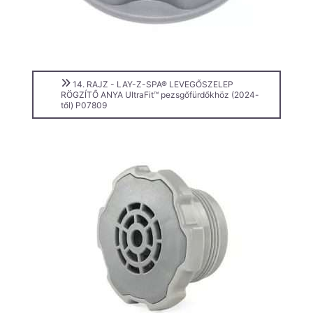
14. RAJZ - LAY-Z-SPA® LEVEGŐSZELEP
RÖGZÍTŐ ANYA UltraFit™ pezsgőfürdőkhöz (2024-
től) P07809