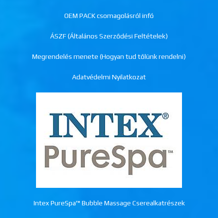
OEM PACK csomagolásról infó
ÁSZF (Általános Szerződési Feltételek)
Megrendelés menete (Hogyan tud tőlünk rendelni)
Adatvédelmi Nyilatkozat
Intex PureSpa™ Bubble Massage Cserealkatrészek