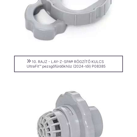
10. RAJZ - LAY-Z-SPA® RÖGZÍTŐ KULCS
UltraFit™ pezsgőfürdőkhöz (2024-től) P08385