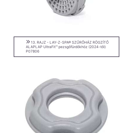
13. RAJZ - LAY-Z-SPA® SZŰRŐHÁZ RÖGZÍTŐ
ALAPLAP UltraFit™ pezsgőfürdőkhöz (2024-től)
P07806