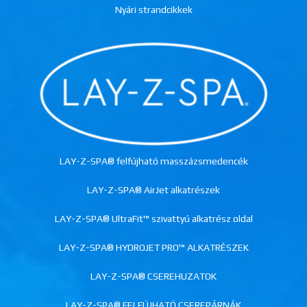
Nyári strandcikkek
LAY-Z-SPA® felfújható masszázsmedencék
LAY-Z-SPA® AirJet alkatrészek
LAY-Z-SPA® UltraFit™ szivattyú alkatrész oldal
LAY-Z-SPA® HYDROJET PRO™ ALKATRÉSZEK
LAY-Z-SPA® CSEREHUZATOK
LAY-Z-SPA® FELFÚJHATÓ CSEREPÁRNÁK