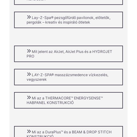
Lay-Z-Spa® pezsgőfürdő pavilonok, előtetők,
pergolák – kreatív és inspiráló ötletek
Mit jelent az AirJet, AirJet Plus és a HYDROJET
PRO
LAY-Z-SPA® masszázsmedence vízkezelés,
vegyszerek
Mi az a THERMACORE™ ENERGYSENSE™
HABPANEL KONSTRUKCIÓ
Mi az a DuraPlus™ és a BEAM & DROP STITCH
KONSTRUKCIÓ