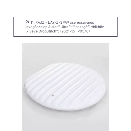
11. RAJZ - LAY-Z-SPA® cserecsavaros
levegőszelep AirJet™ UltraFit™ pezsgőfürdőkhöz
(kivéve DropStitch™) (2021-től) P05767