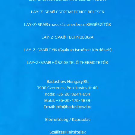
LAY-Z-SPA® CSEREMEDENCE BÉLÉSEK
LAY-Z-SPA® masszázsmedence KIEGÉSZÍTŐK
LAY-Z-SPA® TECHNOLÓGIA
LAY-Z-SPA® GYIK (Gyakran Ismételt Kérdések)
LAY-Z-SPA® HŐSZIGETELŐ THERMOTETŐK
Badushow Hungary Bt.
3900 Szerencs, Petrikovics út 48.
Iroda:
+36-20-9241-694
Mobil:
+36-20-476-4839
Email: info@badushow.hu
Elérhetőség / Kapcsolat
Szállítási Feltételek