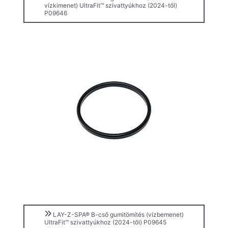
vízkimenet) UltraFit™ szivattyúkhoz (2024-től)
P09646
LAY-Z-SPA® B-cső gumitömítés (vízbemenet)
UltraFit™ szivattyúkhoz (2024-től) P09645