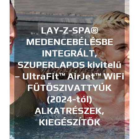
.
.
LAY-Z-SPA®
MEDENCEBÉLÉSBE
INTEGRÁLT,
SZUPERLAPOS kivitelű
– UltraFit™ AirJet™ WiFi
FŰTŐSZIVATTYÚK
(2024-tól)
ALKATRÉSZEK,
KIEGÉSZÍTŐK
.