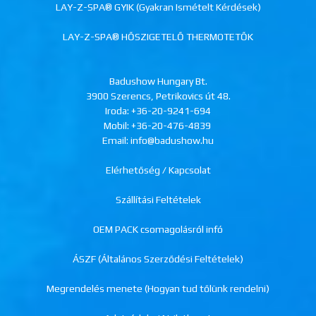
LAY-Z-SPA® GYIK (Gyakran Ismételt Kérdések)
LAY-Z-SPA® HŐSZIGETELŐ THERMOTETŐK
Badushow Hungary Bt.
3900 Szerencs, Petrikovics út 48.
Iroda:
+36-20-9241-694
Mobil:
+36-20-476-4839
Email: info@badushow.hu
Elérhetőség / Kapcsolat
Szállítási Feltételek
OEM PACK csomagolásról infó
ÁSZF (Általános Szerződési Feltételek)
Megrendelés menete (Hogyan tud tőlünk rendelni)