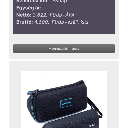
Szállítási idő:
2-3nap
Egység ár:
Nettó:
3.622.-Ft/db+ÁFA
Bruttó:
4.600.-Ft/db+száll. klts.
Megrendelés menete