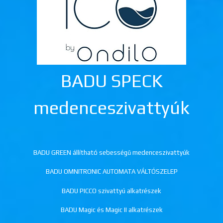
BADU SPECK
medenceszivattyúk
BADU GREEN állítható sebességű medenceszivattyúk
BADU OMNITRONIC AUTOMATA VÁLTÓSZELEP
BADU PICCO szivattyú alkatrészek
BADU Magic és Magic II alkatrészek