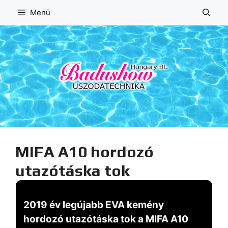
Kilépés
Menü
a
tartalomba
MIFA A10 hordozó
utazótáska tok
2019 év legújabb EVA kemény
hordozó utazótáska tok a MIFA A10