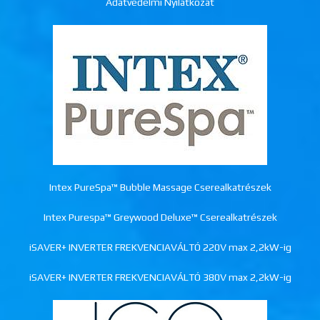
Adatvédelmi Nyilatkozat
Intex PureSpa™ Bubble Massage Cserealkatrészek
Intex Purespa™ Greywood Deluxe™ Cserealkatrészek
iSAVER+ INVERTER FREKVENCIAVÁLTÓ 220V max 2,2kW-ig
iSAVER+ INVERTER FREKVENCIAVÁLTÓ 380V max 2,2kW-ig