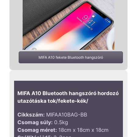
MIFA A10 fekete Bluetooth hangszóró
MIFA A10 Bluetooth hangszóró hordozó
utazótáska tok/fekete-kék/
Cikkszám:
MIFAA10BAG-BB
Csomag súly:
0.5kg
Csomag méret:
18cm x 18cm x 18cm