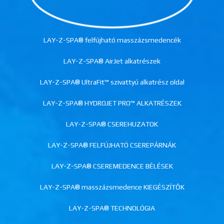
LAY-Z-SPA® felfújható masszázsmedencék
LAY-Z-SPA® AirJet alkatrészek
LAY-Z-SPA® UltraFit™ szivattyú alkatrész oldal
LAY-Z-SPA® HYDROJET PRO™ ALKATRÉSZEK
LAY-Z-SPA® CSEREHUZATOK
LAY-Z-SPA® FELFÚJHATÓ CSEREPÁRNÁK
LAY-Z-SPA® CSEREMEDENCE BÉLÉSEK
LAY-Z-SPA® masszázsmedence KIEGÉSZÍTŐK
LAY-Z-SPA® TECHNOLÓGIA