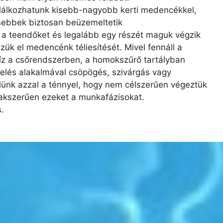
alálkozhatunk kisebb-nagyobb kerti medencékkel,
tősebbek biztosan beüzemeltetik
 a teendőket és legalább egy részét maguk végzik
zük el medencénk téliesítését. Mivel fennáll a
íz a csőrendszerben, a homokszűrő tartályban
melés alakalmával csöpögés, szivárgás vagy
ülünk azzal a ténnyel, hogy nem célszerűen végeztük
akszerűen ezeket a munkafázisokat.
.