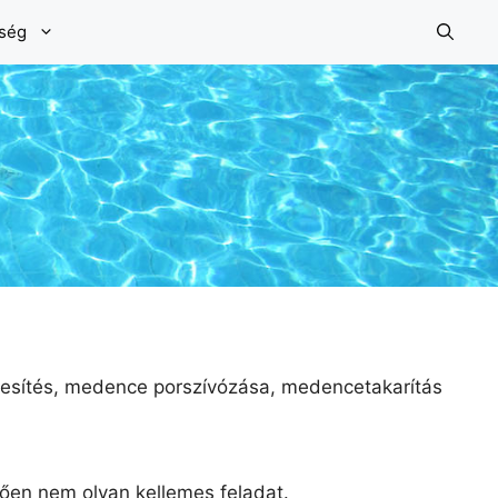
őség
tesítés, medence porszívózása, medencetakarítás
en nem olyan kellemes feladat.