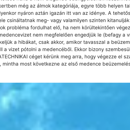
ertben még az álmok kategóriája, egyre több helyen t
 Ilyenkor nyáron aztán igazán itt van az idénye. A tehe
 csináltatnak meg- vagy valamilyen szinten kitanulják
sok probléma fordulhat elő, ha nem körültekintően végez
edencevizet nem megfelelően engedjük le (befagy a v
ékeljük a hibákat, csak akkor, amikor tavasszal a beüze
ell a vizet pótolni a medencéből. Ekkor bizony szembes
DATECHNIKAI céget kérünk meg arra, hogy végezze el sz
, mintha most következne az első medence beüzemelés