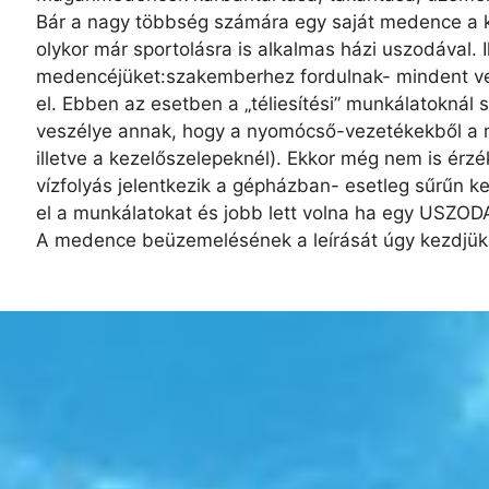
Bár a nagy többség számára egy saját medence a k
olykor már sportolásra is alkalmas házi uszodával.
medencéjüket:szakemberhez fordulnak- mindent vele
el. Ebben az esetben a „téliesítési” munkálatoknál 
veszélye annak, hogy a nyomócső-vezetékekből a m
illetve a kezelőszelepeknél). Ekkor még nem is érz
vízfolyás jelentkezik a gépházban- esetleg sűrűn k
el a munkálatokat és jobb lett volna ha egy USZO
A medence beüzemelésének a leírását úgy kezdjük