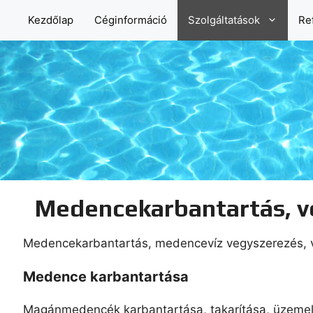
Kilépés
Kezdőlap
Céginformáció
Szolgáltatások
Re
a
tartalomba
Medencekarbantartás, v
Medencekarbantartás, medencevíz vegyszerezés, ve
Medence karbantartása
Magánmedencék karbantartása, takarítása, üzemel