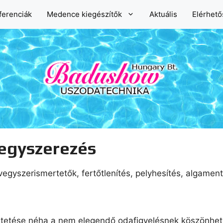
ferenciák
Medence kiegészítők
Aktuális
Elérhet
egyszerezés
gyszerismertetők, fertőtlenítés, pelyhesítés, algamen
tetése néha a nem elegendő odafigyelésnek köszönhető