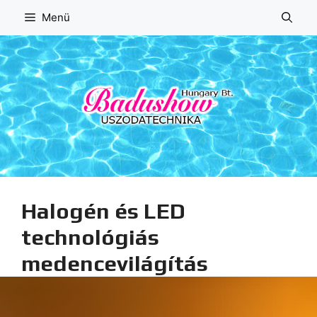
Kilépés
Menü
a
tartalomba
Halogén és LED
technológiás
medencevilágítás