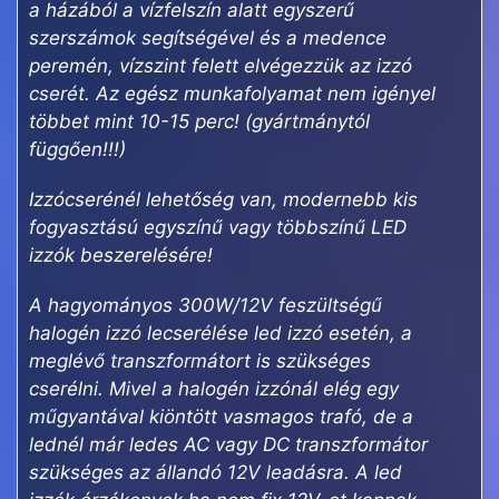
a házából a vízfelszín alatt egyszerű
szerszámok segítségével és a medence
peremén, vízszint felett elvégezzük az izzó
cserét. Az egész munkafolyamat nem igényel
többet mint 10-15 perc! (gyártmánytól
függően!!!)
Izzócserénél lehetőség van, modernebb kis
fogyasztású egyszínű vagy többszínű LED
izzók beszerelésére!
A hagyományos 300W/12V feszültségű
halogén izzó lecserélése led izzó esetén, a
meglévő transzformátort is szükséges
cserélni. Mivel a halogén izzónál elég egy
műgyantával kiöntött vasmagos trafó, de a
lednél már ledes AC vagy DC transzformátor
szükséges az állandó 12V leadásra. A led