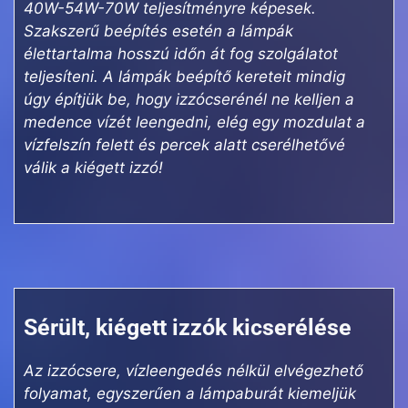
40W-54W-70W teljesítményre képesek.
Szakszerű beépítés esetén a lámpák
élettartalma hosszú időn át fog szolgálatot
teljesíteni. A lámpák beépítő kereteit mindig
úgy építjük be, hogy izzócserénél ne kelljen a
medence vízét leengedni, elég egy mozdulat a
vízfelszín felett és percek alatt cserélhetővé
válik a kiégett izzó!
Sérült, kiégett izzók kicserélése
Az izzócsere, vízleengedés nélkül elvégezhető
folyamat, egyszerűen a lámpaburát kiemeljük