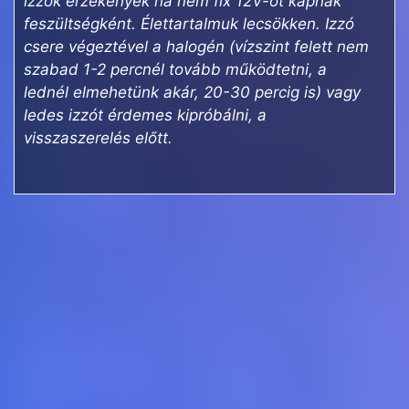
izzók érzékenyek ha nem fix 12V-ot kapnak
feszültségként. Élettartalmuk lecsökken. Izzó
csere végeztével a halogén (vízszint felett nem
szabad 1-2 percnél tovább működtetni, a
lednél elmehetünk akár, 20-30 percig is) vagy
ledes izzót érdemes kipróbálni, a
visszaszerelés előtt.