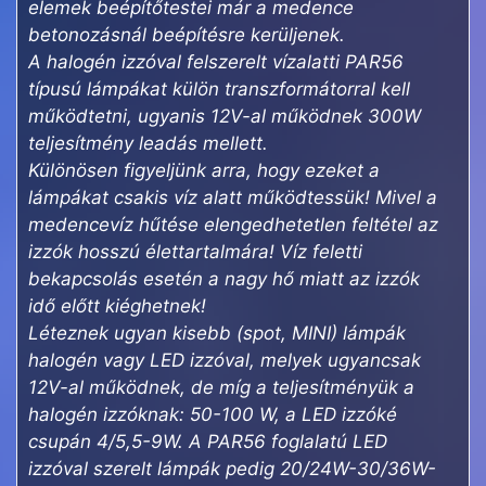
elemek beépítőtestei már a medence
betonozásnál beépítésre kerüljenek.
A halogén izzóval felszerelt vízalatti PAR56
típusú lámpákat külön transzformátorral kell
működtetni, ugyanis 12V-al működnek 300W
teljesítmény leadás mellett.
Különösen figyeljünk arra, hogy ezeket a
lámpákat csakis víz alatt működtessük! Mivel a
medencevíz hűtése elengedhetetlen feltétel az
izzók hosszú élettartalmára! Víz feletti
bekapcsolás esetén a nagy hő miatt az izzók
idő előtt kiéghetnek!
Léteznek ugyan kisebb (spot, MINI) lámpák
halogén vagy LED izzóval, melyek ugyancsak
12V-al működnek, de míg a teljesítményük a
halogén izzóknak: 50-100 W, a LED izzóké
csupán 4/5,5-9W. A PAR56 foglalatú LED
izzóval szerelt lámpák pedig 20/24W-30/36W-