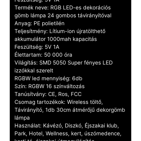
Termék neve: RGB LED-es dekorációs
gömb lámpa 24 gombos távirányítóval
Anyag: PE polietilén
Teljesítmény: Lítium-ion újratölthető
akkumulátor 1000mah kapacitás
Feszültség: 5V 1A
Élettartam: 50 000 óra
Világítás: SMD 5050 Super fényes LED
izzókkal szerelt
RGBW led mennyiség: 6db
Szín: RGBW 16 színváltozás
Tanúsítvány: CE, Ros, FCC
Csomag tartozékok: Wireless töltő,
Távirányító, 1db 30cm átmérőjű dekorgömb
lámpa
Használat: Kávézó, Diszkó, Éjszakai klub,
Park, Hotel, Wellness, kert, úszómedence,