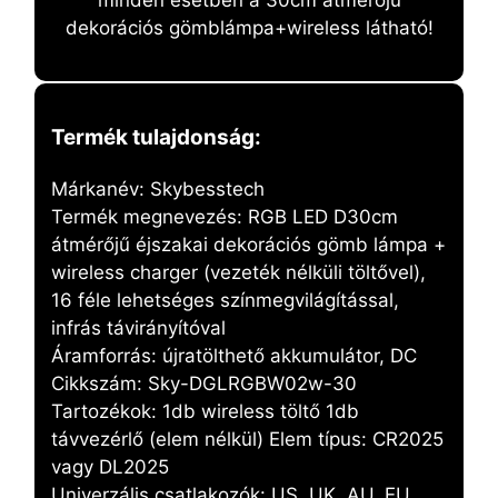
dekorációs gömblámpa+wireless látható!
Termék tulajdonság:
Márkanév: Skybesstech
Termék megnevezés: RGB LED D30cm
átmérőjű éjszakai dekorációs gömb lámpa +
wireless charger (vezeték nélküli töltővel),
16 féle lehetséges színmegvilágítással,
infrás távirányítóval
Áramforrás: újratölthető akkumulátor, DC
Cikkszám: Sky-DGLRGBW02w-30
Tartozékok: 1db wireless töltő 1db
távvezérlő (elem nélkül) Elem típus: CR2025
vagy DL2025
Univerzális csatlakozók: US, UK, AU, EU