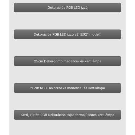
Dekorációs RGB LED izzó
Dekorációs RGB LED izzó v2 (2021 modell)
25cm Dekorgömb medence- és kertilámpa
20cm RGB Dekorkocka medence- és kertilámpa
Kerti, kültéri RGB Dekorációs tojás formájú ledes kertilámpa