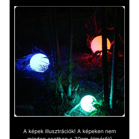
A képek illusztrációk! A képeken nem
minden esetben a 30cm átmérőjű