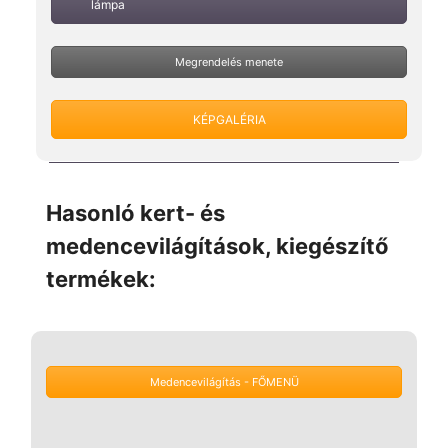
lámpa
Megrendelés menete
KÉPGALÉRIA
Hasonló kert- és
medencevilágítások, kiegészítő
termékek:
Medencevilágítás - FŐMENÜ