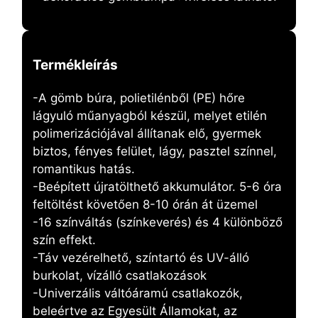
Termékleírás
-A gömb búra, polietilénből (PE) hőre
lágyuló műanyagból készül, melyet etilén
polimerizációjával állítanak elő, gyermek
biztos, fényes felület, lágy, pasztel színnel,
romantikus hatás.
-Beépített újratölthető akkumulátor. 5-6 óra
feltöltést követően 8-10 órán át üzemel
-16 színváltás (színkeverés) és 4 különböző
szín effekt.
-Táv vezérelhető, színtartó és UV-álló
burkolat, vízálló csatlakozások
-Univerzális váltóáramú csatlakozók,
beleértve az Egyesült Államokat, az