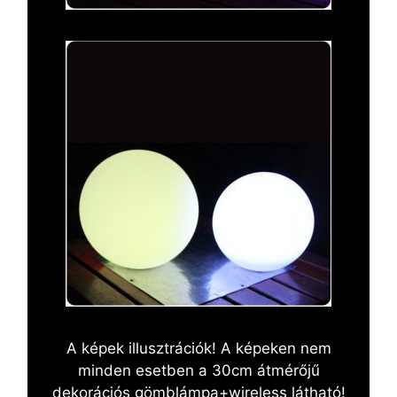
A képek illusztrációk! A képeken nem
minden esetben a 30cm átmérőjű
dekorációs gömblámpa+wireless látható!