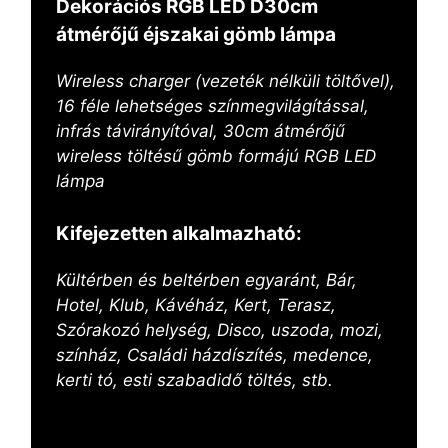
Dekorációs RGB LED D30cm
átmérőjű éjszakai gömb lámpa
Wireless charger (vezeték nélküli töltővel),
16 féle lehetséges színmegvilágítással,
infrás távirányítóval, 30cm átmérőjű
wireless töltésű gömb formájú RGB LED
lámpa
Kifejezetten alkalmazható:
Kültérben és beltérben egyaránt, Bár,
Hotel, Klub, Kávéház, Kert, Terasz,
Szórakozó helység, Disco, uszoda, mozi,
színház, Családi házdíszítés, medence,
kerti tó, esti szabadidő töltés, stb.