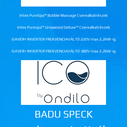
Intex PureSpa™ Bubble Massage Cserealkatrészek
Intex Purespa™ Greywood Deluxe™ Cserealkatrészek
iSAVER+ INVERTER FREKVENCIAVÁLTÓ 220V max 2,2kW-ig
iSAVER+ INVERTER FREKVENCIAVÁLTÓ 380V max 2,2kW-ig
BADU SPECK