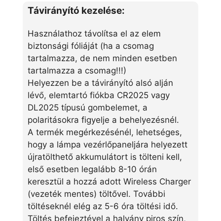
Távirányító kezelése:
Használathoz távolítsa el az elem
biztonsági fóliáját (ha a csomag
tartalmazza, de nem minden esetben
tartalmazza a csomag!!!)
Helyezzen be a távirányító alsó alján
lévő, elemtartó fiókba CR2025 vagy
DL2025 típusú gombelemet, a
polaritásokra figyelje a behelyezésnél.
A termék megérkezésénél, lehetséges,
hogy a lámpa vezérlőpaneljára helyezett
újratölthető akkumulátort is tölteni kell,
első esetben legalább 8-10 órán
keresztül a hozzá adott Wireless Charger
(vezeték mentes) töltővel. További
töltéseknél elég az 5-6 óra töltési idő.
Töltés befejeztével a halvány piros szín,