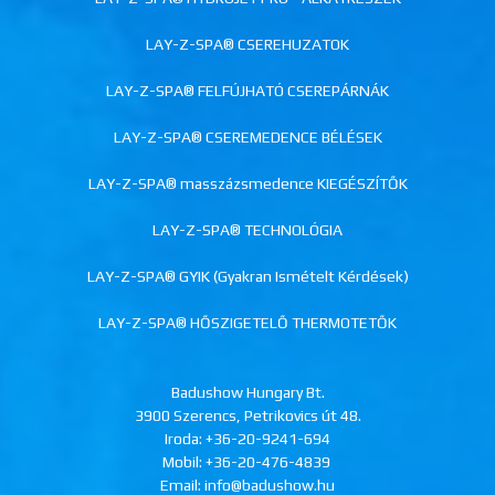
LAY-Z-SPA® CSEREHUZATOK
LAY-Z-SPA® FELFÚJHATÓ CSEREPÁRNÁK
LAY-Z-SPA® CSEREMEDENCE BÉLÉSEK
LAY-Z-SPA® masszázsmedence KIEGÉSZÍTŐK
LAY-Z-SPA® TECHNOLÓGIA
LAY-Z-SPA® GYIK (Gyakran Ismételt Kérdések)
LAY-Z-SPA® HŐSZIGETELŐ THERMOTETŐK
Badushow Hungary Bt.
3900 Szerencs, Petrikovics út 48.
Iroda:
+36-20-9241-694
Mobil:
+36-20-476-4839
Email: info@badushow.hu