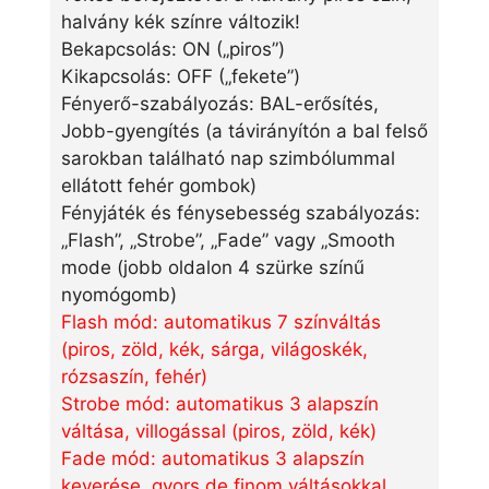
halvány kék színre változik!
Bekapcsolás: ON („piros”)
Kikapcsolás: OFF („fekete”)
Fényerő-szabályozás: BAL-erősítés,
Jobb-gyengítés (a távirányítón a bal felső
sarokban található nap szimbólummal
ellátott fehér gombok)
Fényjáték és fénysebesség szabályozás:
„Flash”, „Strobe”, „Fade” vagy „Smooth
mode (jobb oldalon 4 szürke színű
nyomógomb)
Flash mód: automatikus 7 színváltás
(piros, zöld, kék, sárga, világoskék,
rózsaszín, fehér)
Strobe mód: automatikus 3 alapszín
váltása, villogással (piros, zöld, kék)
Fade mód: automatikus 3 alapszín
keverése, gyors de finom váltásokkal