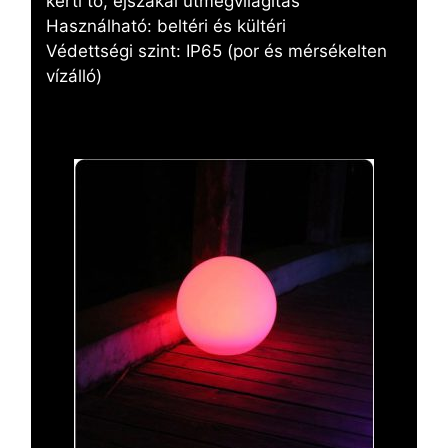
kerti tó, éjszakai útmegvilágítás
Használható: beltéri és kültéri
Védettségi szint: IP65 (por és mérsékelten
vízálló)