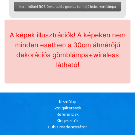
Kerti, kültéri RGB Dekorációs gomba formájú ledes kertilámpa
A képek illusztrációk! A képeken nem
minden esetben a 30cm átmérőjű
dekorációs gömblámpa+wireless
látható!
Kezdőlap
Szolgáltatások
Referenciák
Kiegészítők
Bubis medencesátor