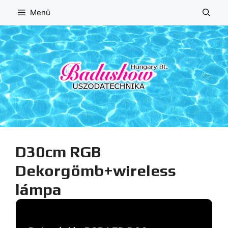
Kilépés
Menü
a
tartalomba
D30cm RGB
Dekorgömb+wireless
lámpa