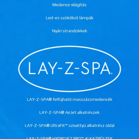
Medence világítás
Led-es szökőkút lámpák
Nyári strandcikkek
LAY-Z-SPA® felfújható masszázsmedencék
LAY-Z-SPA® AirJet alkatrészek
LAY-Z-SPA® UltraFit™ szivattyú alkatrész oldal
LAY-Z-SPA® HYDROJET PRO™ ALKATRÉSZEK