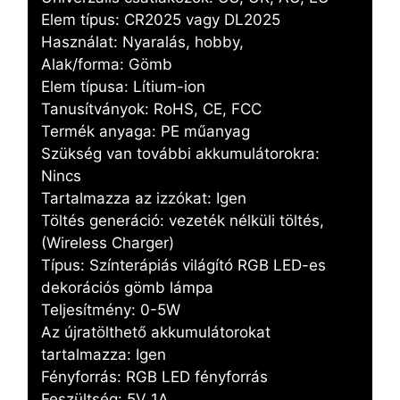
Elem típus: CR2025 vagy DL2025
Használat: Nyaralás, hobby,
Alak/forma: Gömb
Elem típusa: Lítium-ion
Tanusítványok: RoHS, CE, FCC
Termék anyaga: PE műanyag
Szükség van további akkumulátorokra:
Nincs
Tartalmazza az izzókat: Igen
Töltés generáció: vezeték nélküli töltés,
(Wireless Charger)
Típus: Színterápiás világító RGB LED-es
dekorációs gömb lámpa
Teljesítmény: 0-5W
Az újratölthető akkumulátorokat
tartalmazza: Igen
Fényforrás: RGB LED fényforrás
Feszültség: 5V 1A