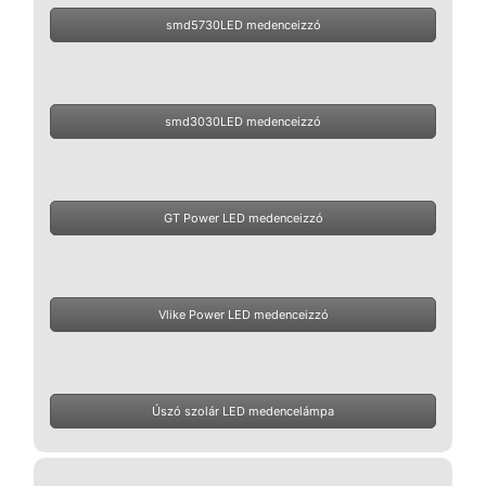
smd5730LED medenceizzó
smd3030LED medenceizzó
GT Power LED medenceizzó
Vlike Power LED medenceizzó
Úszó szolár LED medencelámpa