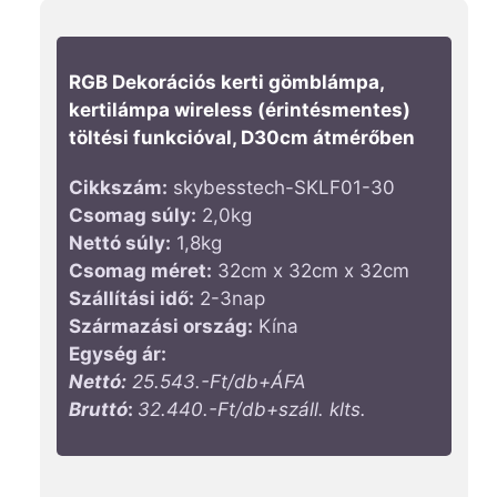
RGB Dekorációs kerti gömblámpa,
kertilámpa wireless (érintésmentes)
töltési funkcióval, D30cm átmérőben
Cikkszám:
skybesstech-SKLF01-30
Csomag súly:
2,0kg
Nettó súly:
1,8kg
Csomag méret:
32cm x 32cm x 32cm
Szállítási idő:
2-3nap
Származási ország:
Kína
Egység ár:
Nettó:
25.543.-Ft/db+ÁFA
Bruttó
:
32.440.-Ft/db+száll. klts.