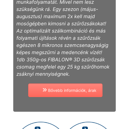
munkafolyamatát. Mivel nem lesz
szükségünk rá. Egy szezon (május-
augusztus) maximum 2x kell majd
mosógépben kimosni a szűrőzsákokat!
Az optimalizált szálkombináció és más
folyamati újítások révén a szűrőzsák
egészen 8 mikronos szemcsenagyságig
képes megszűrni a medencénk vízét!
1db 350g-os FIBALON® 3D szűrőzsák
csomag megfelel egy 25 kg szűrőhomok
zsáknyi mennyiségnek.
Bővebb információk, árak