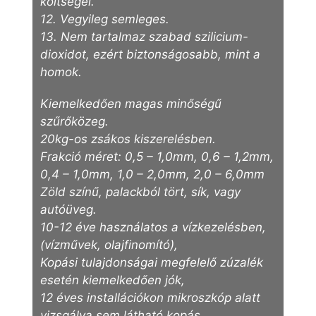
költségei.
12. Vegyileg semleges.
13. Nem tartalmaz szabad szilicium-
dioxidot, ezért biztonságosabb, mint a
homok.
Kiemelkedően magas minőségű
szűrőközeg.
20kg-os zsákos kiszerelésben.
Frakció méret: 0,5 – 1,0mm, 0,6 – 1,2mm,
0,4 – 1,0mm, 1,0 – 2,0mm, 2,0 – 6,0mm
Zöld színű, palackból tört, sík, vagy
autóüveg.
10-12 éve használatos a vízkezelésben,
(vízművek, olajfinomító),
Kopási tulajdonságai megfelelő zúzalék
esetén kiemelkedően jók,
12 éves installációkon mikroszkóp alatt
vizsgálva sem látható kopás,