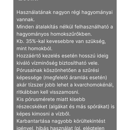
Használatának nagyon régi hagyományai
vannak.
Minden átalakítás nélkül felhasználható a
hagyományos homokszűrőkben.
Kb. 35%-kal kevesebbre van szükség,
mint homokból.
Hozzáértő kezelés esetén hosszú ideig
kiváló vízminőség biztosítható vele.
Pórusainak köszönhetően a szűrési
képessége (megfelelő áramlás esetén)
akár tízszer jobb lehet a kvarchomokénál,
ritkábban kell visszamosni.
Kis pórusmérete miatt kisebb
részecskéket (algákat és más spórákat) is
képes kimosni a vízből.
Karbantartása nagyobb körültekintést
igényel, hibás használat (pl. elégtelen