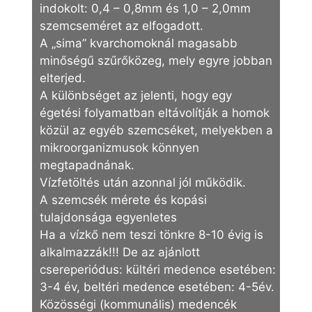
indokolt: 0,4 – 0,8mm és 1,0 – 2,0mm
szemcseméret az elfogadott.
A „sima” kvarchomoknál magasabb
minőségű szűrőközeg, mely egyre jobban
elterjed.
A különbséget az jelenti, hogy egy
égetési folyamatban eltávolítják a homok
közül az egyéb szemcséket, melyekben a
mikroorganizmusok könnyen
megtapadnának.
Vízfetöltés után azonnal jól működik.
A szemcsék mérete és kopási
tulajdonsága egyenletes
Ha a vízkő nem teszi tönkre 8-10 évig is
alkalmazzák!!! De az ajánlott
csereperiódus: kültéri medence esetében:
3-4 év, beltéri medence esetében: 4-5év.
Közösségi (kommunális) medencék