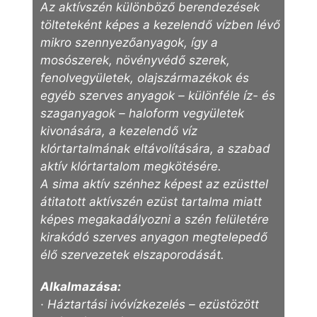
Az aktívszén különböző berendezések
tölteteként képes a kezelendő vízben lévő
mikro szennyezőanyagok, így a
mosószerek, növényvédő szerek,
fenolvegyületek, olajszármazékok és
egyéb szerves anyagok – különféle íz- és
szaganyagok – haloform vegyületek
kivonására, a kezelendő víz
klórtartalmának eltávolítására, a szabad
aktív klórtartalom megkötésére.
A sima aktív szénhez képest az ezüsttel
átitatott aktívszén ezüst tartalma miatt
képes megakadályozni a szén felületére
kirakódó szerves anyagon megtelepedő
élő szervezetek elszaporodását.
Alkalmazása:
· Háztartási ivóvízkezelés – ezüstözött