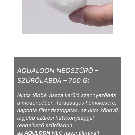
AQUALOON NEOSZŰRŐ –
SZŰRŐLABDA – 700 G
:
Nincs többé vissza kerülő szennyeződés
a medencében, fáradságos homokcsere,
naponta filter tisztogatás, az ultra könnyű,
legjobb szűrési hatékonysággal
rendelkező szűrőlabda,
az
AQULOON
NEO használatával!