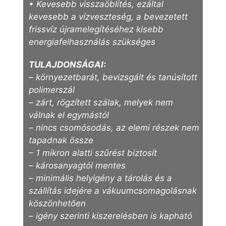
• Kevesebb visszaöblítés, ezáltal
kevesebb a vízveszteség, a bevezetett
frissvíz újramelegítéséhez kisebb
energiafelhasználás szükséges
TULAJDONSÁGAI:
– környezetbarát, bevizsgált és tanúsított
polimerszál
– zárt, rögzített szálak, melyek nem
válnak el egymástól
– nincs csomósodás, az elemi részek nem
tapadnak össze
– 1 mikron alatti szűrést biztosít
– károsanyagtól mentes
– minimális helyigény a tárolás és a
szállítás idejére a vákuumcsomagolásnak
köszönhetően
– igény szerinti kiszerelésben is kapható