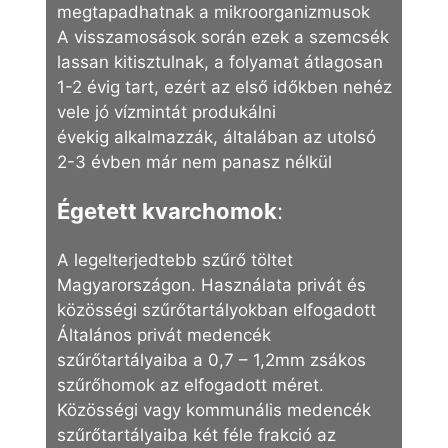
megtapadhatnak a mikroorganizmusok
A visszamosások során ezek a szemcsék
lassan kitisztulnak, a folyamat átlagosan
1-2 évig tart, ezért az első időkben nehéz
vele jó vízmintát produkálni
évekig alkalmazzák, általában az utolsó
2-3 évben már nem panasz nélkül
Égetett kvarchomok
:
A legelterjedtebb szűrő töltet
Magyarországon. Használata privát és
közösségi szűrőtartályokban elfogadott
Általános privát medencék
szűrőtartályaiba a 0,7 – 1,2mm zsákos
szűrőhomok az elfogadott méret.
Közösségi vagy kommunális medencék
szűrőtartályaiba két féle frakció az