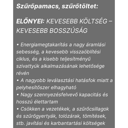
Szűrőpamacs, szűrőtöltet:
ELŐNYEI:
KEVESEBB KÖLTSÉG –
KEVESEBB BOSSZÚSÁG
• Energiamegtakarítás a nagy áramlási
sebesség, a kevesebb visszaöblítési
ciklus, és a kisebb teljesítményű
szivattyúk alkalmazásának lehetősége
révén
• A nagyobb leválasztási hatásfok miatt a
pelyhesítőszer elhagyható
• Nagy szennyezésfelvevő kapacitás és
hosszú élettartam
• Csökken a vezetékek, a szűrőcsillagok
és szűrőgyertyák, tolózárak, tömítések,
stb. javítási és karbantartási költségek