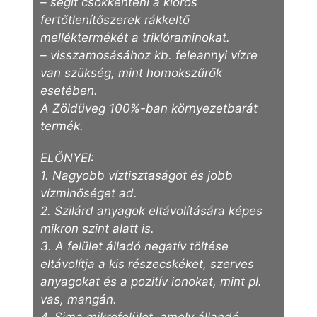
– segít csökkenteni a klóros
fertőtlenítőszerek rákkeltő
melléktermékét a triklóraminokat.
– visszamosásához kb. feleannyi vízre
van szükség, mint homokszűrők
esetében.
A Zöldüveg 100%-ban környezetbarát
termék.
ELŐNYEI:
1. Nagyobb víztisztaságot és jobb
vízminőséget ad.
2. Szilárd anyagok eltávolítására képes
mikron szint alatt is.
3. A felület álladó negatív töltése
eltávolítja a kis részecskéket, szerves
anyagokat és a pozitív ionokat, mint pl.
vas, mangán.