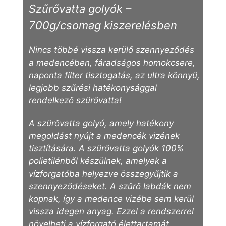
Szűrővatta golyók –
700g/csomag kiszerelésben
Nincs többé vissza kerülő szennyeződés
a medencében, fáradságos homokcsere,
naponta filter tisztogatás, az ultra könnyű,
legjobb szűrési hatékonysággal
rendelkező szűrővatta!
A szűrővatta golyó, amely hatékony
megoldást nyújt a medencék vizének
tisztítására. A szűrővatta golyók 100%
polietilénből készülnek, amelyek a
vízforgatóba helyezve összegyűjtik a
szennyeződéseket. A szűrő labdák nem
kopnak, így a medence vizébe sem kerül
vissza idegen anyag. Ezzel a rendszerrel
növelheti a vízforgató élettartamát,