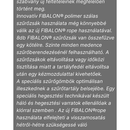
szabvány új feltételeinek megfelelően
történt meg.
Innovatív FIBALON® polimer szálas
szűrőzsák használata még könnyebbé
válik az új FIBALON® rope használatával.
8db FIBALON® szűrőzsák van összefűzve
egy kötélre. Szinte minden medence
szűrőberendezésénél felhasználható. A
szűrőzsákok eltávolítása vagy időközi
tisztítása miatt a tartályfedél eltávolítsa
után egy kézmozdulattal kivehetőek.
A speciális szűrőgömbök optimálisan
illeszkednek a szűrőtartály belsejébe. Egy
speciális hegesztési technikával készült
háló és hegesztési varratok ellenállóak a
klórral szemben . Az új FIBALON®rope
használata elfelejteti a visszamosatás
hétről-hétre szükségessé váló