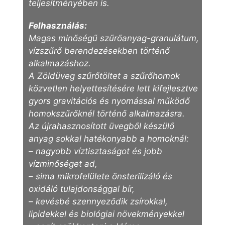
teljesítményében is.
Felhasználás:
Magas minőségű szűrőanyag-granulátum,
vízszűrő berendezésekben történő
alkalmazáshoz.
A Zöldüveg szűrőtöltet a szűrőhomok
közvetlen helyettesítésére lett kifejlesztve
gyors gravitációs és nyomással működő
homokszűrőknél történő alkalmazásra.
Az újrahasznosított üvegből készülő
anyag sokkal hatékonyabb a homoknál:
– nagyobb víztisztaságot és jobb
vízminőséget ad,
– sima mikrofelülete önsterilizáló és
oxidáló tulajdonsággal bír,
– kevésbé szennyeződik zsírokkal,
lipidekkel és biológiai növekményekkel