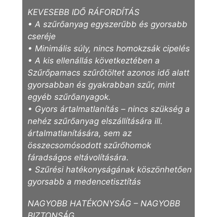
KEVESEBB IDŐ RÁFORDÍTÁS
• A szűrőanyag egyszerűbb és gyorsabb
cseréje
• Minimális súly, nincs homokzsák cipelés
• A kis ellenállás következtében a
Szűrőpamacs szűrőtöltet azonos idő alatt
gyorsabban és gyakrabban szűr, mint
egyéb szűrőanyagok.
• Gyors ártalmatlanítás – nincs szükség a
nehéz szűrőanyag elszállítására ill.
ártalmatlanítására, sem az
összecsomósodott szűrőhomok
fáradságos eltávolítására.
• Szűrési hatékonyságának köszönhetően
gyorsabb a medencetisztítás
NAGYOBB HATÉKONYSÁG – NAGYOBB
BIZTONSÁG