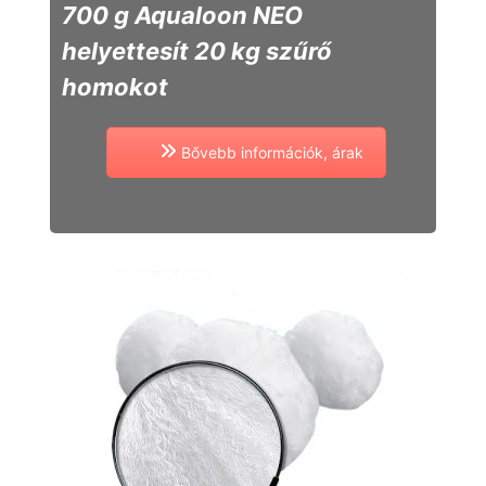
700 g Aqualoon NEO
helyettesít 20
kg szűrő
homokot
Bővebb információk, árak