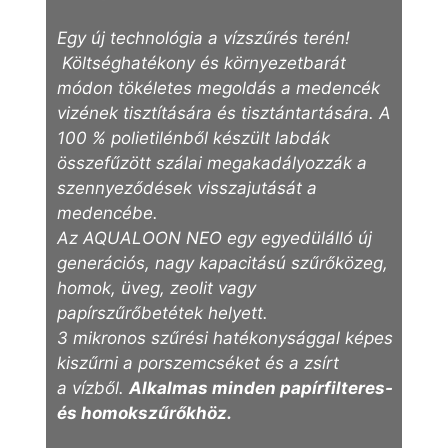
Egy új technológia a vízszűrés terén!
Költséghatékony és környezetbarát
módon tökéletes megoldás a medencék
vizének tisztítására és tisztántartására. A
100 % polietilénből készült labdák
összefűzött szálai megakadályozzák a
szennyeződések visszajutását a
medencébe.
Az AQUALOON NEO egy egyedülálló új
generációs, nagy kapacitású szűrőközeg,
homok, üveg, zeolit vagy
papírszűrőbetétek helyett.
3 mikronos szűrési hatékonysággal k
épes
kiszűrni a porszemcséket és a zsírt
a
vízből.
Alkalmas minden papírfilteres-
és homokszűrőkhöz.