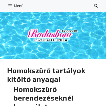
Kilépés
Menü
a
tartalomba
Homokszűrő tartályok
kitöltő anyagai
Homokszűrő
berendezéseknél