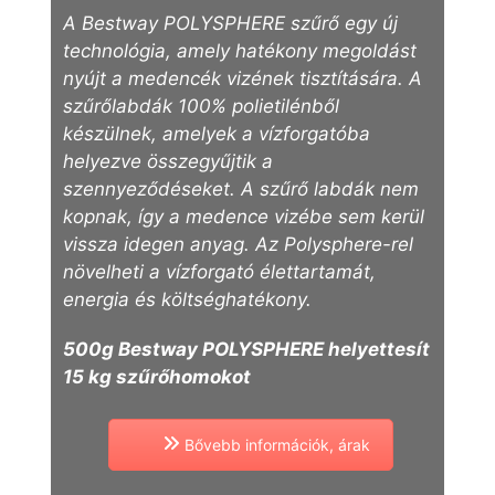
A Bestway POLYSPHERE szűrő egy új
technológia, amely hatékony megoldást
nyújt a medencék vizének tisztítására. A
szűrőlabdák 100% polietilénből
készülnek, amelyek a vízforgatóba
helyezve összegyűjtik a
szennyeződéseket. A szűrő labdák nem
kopnak, így a medence vizébe sem kerül
vissza idegen anyag. Az Polysphere-rel
növelheti a vízforgató élettartamát,
energia és költséghatékony.
500g Bestway POLYSPHERE helyettesít
15
kg szűrőhomokot
Bővebb információk, árak