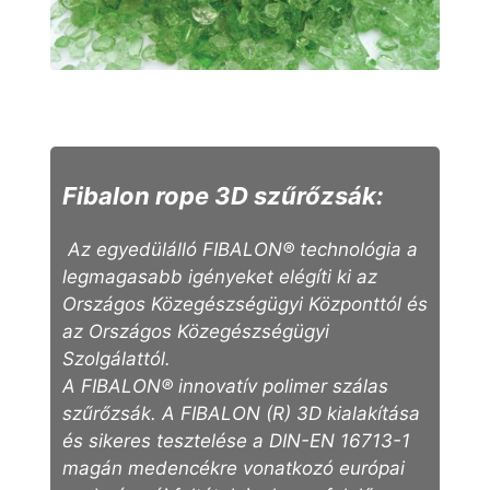
Fibalon rope 3D szűrőzsák:
Az egyedülálló FIBALON® technológia a
legmagasabb igényeket elégíti ki az
Országos Közegészségügyi Központtól és
az Országos Közegészségügyi
Szolgálattól.
A FIBALON® innovatív polimer szálas
szűrőzsák. A FIBALON (R) 3D kialakítása
és sikeres tesztelése a DIN-EN 16713-1
magán medencékre vonatkozó európai