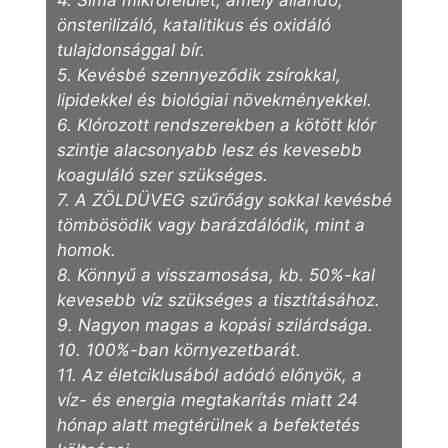
4. Sima mikrofelület, amely állandó,
önsterilizáló, katalitikus és oxidáló
tulajdonsággal bír.
5. Kevésbé szennyeződik zsírokkal,
lipidekkel és biológiai növekményekkel.
6. Klórozott rendszerekben a kötött klór
szintje alacsonyabb lesz és kevesebb
koaguláló szer szükséges.
7. A ZÖLDÜVEG szűrőágy sokkal kevésbé
tömbösödik vagy barázdálódik, mint a
homok.
8. Könnyű a visszamosása, kb. 50%-kal
kevesebb víz szükséges a tisztításához.
9. Nagyon magas a kopási szilárdsága.
10. 100%-ban környezetbarát.
11. Az életciklusából adódó előnyök, a
víz- és energia megtakarítás miatt 24
hónap alatt megtérülnek a befektetés