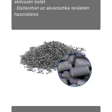
aktívszén betét
· Elsősorban az akvarisztika területén
használatos