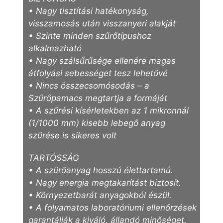
• Nagy tisztítási hatékonyság,
visszamosás után visszanyeri alakját
• Szinte minden szűrőtípushoz
alkalmazható
• Nagy szálsűrűsége ellenére magas
átfolyási sebességet tesz lehetővé
• Nincs összecsomósodás – a
Szűrőpamacs megtartja a formáját
• A szűrési kísérletekben az 1 mikronnál
(1/1000 mm) kisebb lebegő anyag
szűrése is sikeres volt
TARTÓSSÁG
• A szűrőanyag hosszú élettartamú.
• Nagy energia megtakarítást biztosít.
• Környezetbarát anyagokból észül.
• A folyamatos laboratóriumi ellenőrzések
garantálják a kiváló, állandó minőséget.