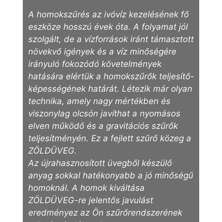
A homokszűrés az ivóvíz kezelésének fő
eszköze hosszú évek óta. A folyamat jól
szolgált, de a vízforrások iránt támasztott
növekvő igények és a víz minőségére
irányuló fokozódó követelmények
hatására elértük a homokszűrők teljesítő-
képességének határát. Létezik már olyan
technika, amely nagy mértékben és
viszonylag olcsón javíthat a nyomásos
elven működő és a gravitációs szűrők
teljesítményén. Ez a fejlett szűrő közeg a
ZÖLDÜVEG.
Az újrahasznosított üvegből készülő
anyag sokkal hatékonyabb a jó minőségű
homoknál. A homok kiváltása
ZÖLDÜVEG-re jelentős javulást
eredményez az Ön szűrőrendszerének