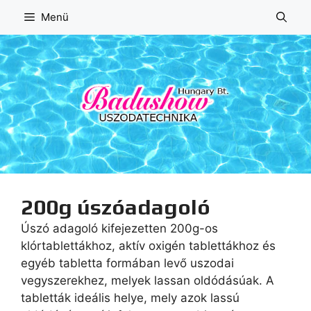
Kilépés
Menü
a
tartalomba
200g úszóadagoló
Úszó adagoló kifejezetten 200g-os
klórtablettákhoz, aktív oxigén tablettákhoz és
egyéb tabletta formában levő uszodai
vegyszerekhez, melyek lassan oldódásúak. A
tabletták ideális helye, mely azok lassú