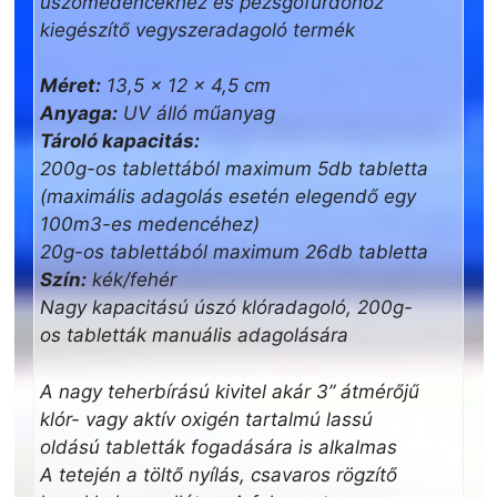
úszómedencékhez és pezsgőfürdőhöz
kiegészítő vegyszeradagoló termék
Méret:
13,5 x 12 x 4,5 cm
Anyaga:
UV álló műanyag
Tároló kapacitás:
200g-os tablettából maximum 5db tabletta
(maximális adagolás esetén elegendő egy
100m3-es medencéhez)
20g-os tablettából maximum 26db tabletta
Szín:
kék/fehér
Nagy kapacitású úszó klóradagoló, 200g-
os tabletták manuális adagolására
A nagy teherbírású kivitel akár 3” átmérőjű
klór- vagy aktív oxigén tartalmú lassú
oldású tabletták fogadására is alkalmas
A tetején a töltő nyílás, csavaros rögzítő