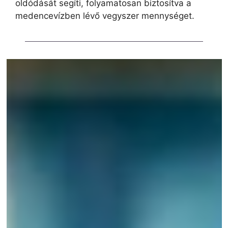
oldódását segíti, folyamatosan biztosítva a
medencevízben lévő vegyszer mennységet.