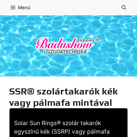
Kilépés
Menü
a
tartalomba
SSR® szolártakarók kék
vagy pálmafa mintával
Solar Sun Rings® szolár takarók
egyszínű kék (SSRP) vagy pálmafa