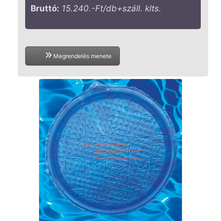
Bruttó:
15.240.-Ft/db+száll. klts.
Megrendelés menete