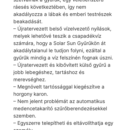
ráesés következtében, így nem
akadályozza a lábak és emberi testrészek
beakadását.
– Újratervezett belső vízelvezető nyílások,
melyek lehetővé teszik a csapadékvíz
számára, hogy a Solar Sun Gyűrűkön át
akadálytalanul le tudjon folyni, ezáltal a
gyűrűk mindig a víz felszínén fognak úszni.
– Újratervezett és kibővített külső gyűrű a
jobb lebegéshez, tartáshoz és
merevséghez.
– Megnövelt tartóssággal kiegészítve a
horgony karon.
– Nem jelent problémát az automatikus
medencetakarító szűrőberendezésekkel
szemben.
– Egyszerre telepítheti és eltávolíthatja egy