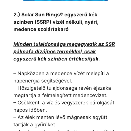
2.) Solar Sun Rings® egyszerű kék
színben (SSRP) vízél nélküli, nyári,
medence szolártakaró
Minden tulajdonsága megegyezik az SSR
pálmafa dizájnos termékkel, csak
egyszerű kék színben értékesítjük.
– Napközben a medence vízét melegíti a
napenergia segítségével.
– Hőszigetelő tulajdonsága révén éjszaka
megtartja a felmelegített medencevizet.
– Csökkenti a víz és vegyszerek párolgását
napos időben.
– Az élek mentén lévő mágnesek együtt
tartják a gyűrűket.