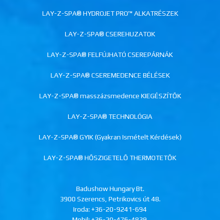
LAY-Z-SPA® HYDROJET PRO™ ALKATRÉSZEK
LAY-Z-SPA® CSEREHUZATOK
LAY-Z-SPA® FELFÚJHATÓ CSEREPÁRNÁK
LAY-Z-SPA® CSEREMEDENCE BÉLÉSEK
LAY-Z-SPA® masszázsmedence KIEGÉSZÍTŐK
LAY-Z-SPA® TECHNOLÓGIA
LAY-Z-SPA® GYIK (Gyakran Ismételt Kérdések)
LAY-Z-SPA® HŐSZIGETELŐ THERMOTETŐK
Badushow Hungary Bt.
3900 Szerencs, Petrikovics út 48.
Iroda:
+36-20-9241-694
Mobil:
+36-20-476-4839