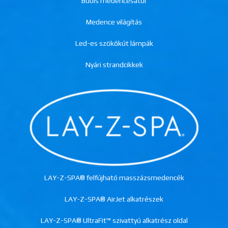
Bubis medencesátor
Medence világítás
Led-es szökőkút lámpák
Nyári strandcikkek
LAY-Z-SPA® felfújható masszázsmedencék
LAY-Z-SPA® AirJet alkatrészek
LAY-Z-SPA® UltraFit™ szivattyú alkatrész oldal