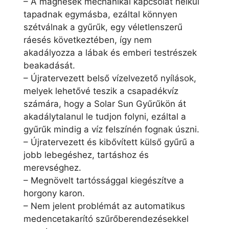
– A mágnesek mechanikai kapcsolat nélkül
tapadnak egymásba, ezáltal könnyen
szétválnak a gyűrűk, egy véletlenszerű
ráesés következtében, így nem
akadályozza a lábak és emberi testrészek
beakadását.
– Újratervezett belső vízelvezető nyílások,
melyek lehetővé teszik a csapadékvíz
számára, hogy a Solar Sun Gyűrűkön át
akadálytalanul le tudjon folyni, ezáltal a
gyűrűk mindig a víz felszínén fognak úszni.
– Újratervezett és kibővített külső gyűrű a
jobb lebegéshez, tartáshoz és
merevséghez.
– Megnövelt tartóssággal kiegészítve a
horgony karon.
– Nem jelent problémát az automatikus
medencetakarító szűrőberendezésekkel