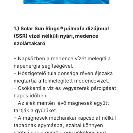
1.) Solar Sun Rings® pálmafa dizájnnal
(SSR) vízél nélküli nyári, medence
szolártakaró
– Napközben a medence vízét melegíti a
napenergia segítségével.
– Hőszigetelő tulajdonsága révén éjszaka
megtartja a felmelegített medencevizet.
– Csökkenti a víz és vegyszerek párolgását
napos időben.
– Az élek mentén lévő mágnesek együtt
tartják a gyűrűket.
– A mágnesek mechanikai kapcsolat nélkül
tapadnak egymásba, ezáltal könnyen
szétválnak a gyűrűk, egy véletlenszerű