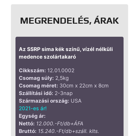
MEGRENDELÉS, ÁRAK
Az SSRP sima kék színű, vízél nélküli
medence szolártakaró
Cikkszám:
12.01.0002
Csomag súly:
2,5kg
Csomag méret:
30cm x 22cm x 8cm
Szállítási idő:
2-3nap
Származási ország:
USA
2021-es ár!
Egység ár:
Nettó:
12.000.-Ft/db+ÁFA
Bruttó:
15.240.-Ft/db+száll. klts.