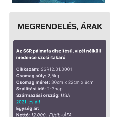
MEGRENDELÉS, ÁRAK
Az SSR pálmafa díszítésű, vízél nélküli
medence szolártakaró
Cikkszám:
SSR12.01.0001
Csomag súly:
2,5kg
Csomag méret:
30cm x 22cm x 8cm
Szállítási idő:
2-3nap
Származási ország:
USA
2021-es ár!
Egység ár:
Nettó:
12.000.-Ft/db+ÁFA