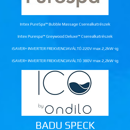
Intex PureSpa™ Bubble Massage Cserealkatrészek
Intex Purespa™ Greywood Deluxe™ Cserealkatrészek
iSAVER+ INVERTER FREKVENCIAVÁLTÓ 220V max 2,2kW-ig
iSAVER+ INVERTER FREKVENCIAVÁLTÓ 380V max 2,2kW-ig
BADU SPECK