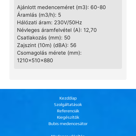
Ajánlott medenceméret (m3): 60-80
Áramlás (m3/h): 5
Hálózati áram: 230V/50Hz
Névleges áramfelvétel (A): 12,70
Csatlakozás (mm): 50
Zajszint (10m) (dBA): 56
Csomagolás mérete (mm):
1210x510x880
Kezdőlap
Szolgáltatások
Referenciák
Kiegészítők
Bubis medencesátor