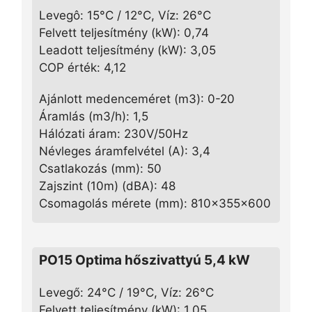
Levegô: 15°C / 12°C, Víz: 26°C
Felvett teljesítmény (kW): 0,74
Leadott teljesítmény (kW): 3,05
COP érték: 4,12
Ajánlott medenceméret (m3): 0-20
Áramlás (m3/h): 1,5
Hálózati áram: 230V/50Hz
Névleges áramfelvétel (A): 3,4
Csatlakozás (mm): 50
Zajszint (10m) (dBA): 48
Csomagolás mérete (mm): 810x355x600
PO15 Optima hőszivattyú 5,4 kW
Levegő: 24°C / 19°C, Víz: 26°C
Felvett teljesítmény (kW): 1,05