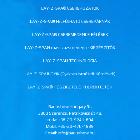
LAY-Z-SPA® CSEREHUZATOK
LAY-Z-SPA® FELFÚJHATÓ CSEREPÁRNÁK
LAY-Z-SPA® CSEREMEDENCE BÉLÉSEK
LAY-Z-SPA® masszázsmedence KIEGÉSZÍTŐK
LAY-Z-SPA® TECHNOLÓGIA
LAY-Z-SPA® GYIK (Gyakran Ismételt Kérdések)
LAY-Z-SPA® HŐSZIGETELŐ THERMOTETŐK
Badushow Hungary Bt.
3900 Szerencs, Petrikovics út 48.
Iroda:
+36-20-9241-694
Mobil:
+36-20-476-4839
Email: info@badushow.hu