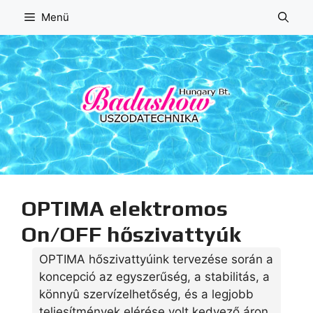
Kilépés
Menü
a
tartalomba
OPTIMA elektromos
On/OFF hőszivattyúk
OPTIMA hőszivattyúink tervezése során a
koncepció az egyszerűség, a stabilitás, a
könnyû szervízelhetőség, és a legjobb
teljesítmények elérése volt kedvező áron.