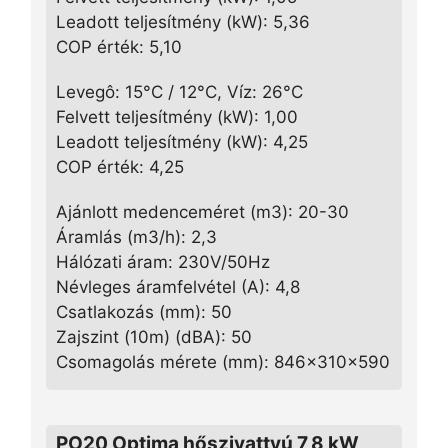
Leadott teljesítmény (kW): 5,36
COP érték: 5,10
Levegô: 15°C / 12°C, Víz: 26°C
Felvett teljesítmény (kW): 1,00
Leadott teljesítmény (kW): 4,25
COP érték: 4,25
Ajánlott medenceméret (m3): 20-30
Áramlás (m3/h): 2,3
Hálózati áram: 230V/50Hz
Névleges áramfelvétel (A): 4,8
Csatlakozás (mm): 50
Zajszint (10m) (dBA): 50
Csomagolás mérete (mm): 846x310x590
PO20 Optima hőszivattyú 7,8 kW