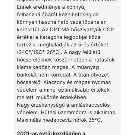
Ennek eredménye a könnyű,
felhasználóbarát kezelhetőség az
könnyen használható vezérlőpanelen
keresztül. Az OPTIMA hőszivattyúk COP
értékei a kategória legjobbjai közé
tartozik, meghaladják az 5-ös értéket.
(24C°/19C°-26°C). A nagy felületű
hőcserélőknek köszönhetően a hatásfok
kiemelkedően magas. A műanyag
burkolat nem korrodál. A titán ötvözet
hőcserélő. Alacsony és magas nyomás
védelem a minél optimálisabb értékek
melletti működés érdekében.
Nagy érzékenységű áramláskapcsolós
védelem. Hűtési üzemmódra is alkalmas.
Maximális medencevíz hôfok 35°C.
2021-as évtől kezdődően a