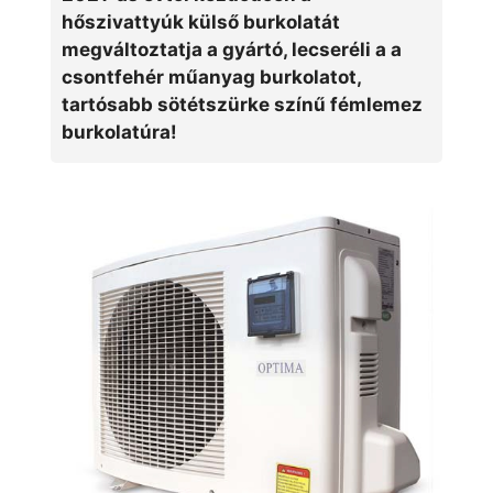
hőszivattyúk külső burkolatát
megváltoztatja a gyártó, lecseréli a a
csontfehér műanyag burkolatot,
tartósabb sötétszürke színű fémlemez
burkolatúra!