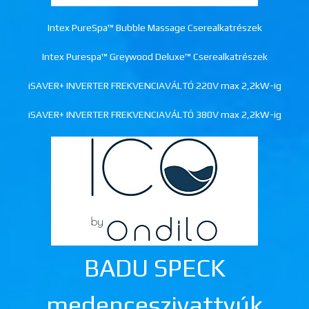
Intex PureSpa™ Bubble Massage Cserealkatrészek
Intex Purespa™ Greywood Deluxe™ Cserealkatrészek
iSAVER+ INVERTER FREKVENCIAVÁLTÓ 220V max 2,2kW-ig
iSAVER+ INVERTER FREKVENCIAVÁLTÓ 380V max 2,2kW-ig
BADU SPECK
medenceszivattyúk