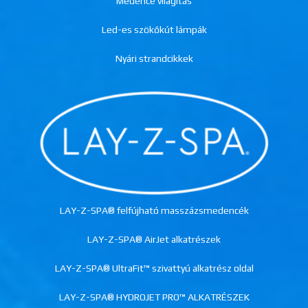
Medence világítás
Led-es szökőkút lámpák
Nyári strandcikkek
LAY-Z-SPA® felfújható masszázsmedencék
LAY-Z-SPA® AirJet alkatrészek
LAY-Z-SPA® UltraFit™ szivattyú alkatrész oldal
LAY-Z-SPA® HYDROJET PRO™ ALKATRÉSZEK