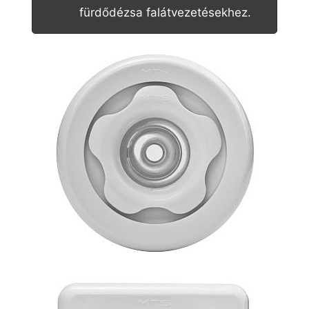
fürdődézsa falátvezetésekhez.