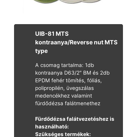
UIB-81 MTS
kontraanya/Reverse nut MTS
type
A csomag tartalma: 1db
kontraanya D63/2″ BM és 2db
EPDM fehér tömítés, fóliás,
polipropilén, üvegszálas
medencékhez valamint
fürdődézsa falátmenethez
Fürdődézsa falátvezetéshez is
használható:
Szükséges termékek: