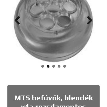
Previ
Next
ous
MTS befúvók, blendék
v4a rozsdamentes