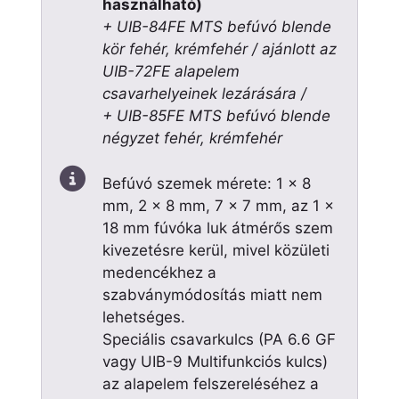
használható)
+ UIB-84FE MTS befúvó blende
kör fehér, krémfehér / ajánlott az
UIB-72FE alapelem
csavarhelyeinek lezárására /
+ UIB-85FE MTS befúvó blende
négyzet fehér, krémfehér
Befúvó szemek mérete: 1 x 8
mm, 2 x 8 mm, 7 x 7 mm, az 1 x
18 mm fúvóka luk átmérős szem
kivezetésre kerül, mivel közületi
medencékhez a
szabványmódosítás miatt nem
lehetséges.
Speciális csavarkulcs (PA 6.6 GF
vagy UIB-9 Multifunkciós kulcs)
az alapelem felszereléséhez a