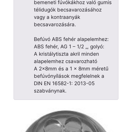
bemeneti fúvókákhoz való gumis
télidugók becsavarozásához
vagy a kontraanyák
becsavarozására.
Befúvó ABS fehér alapelemhez:
ABS fehér, AG 1 – 1/2 „, golyó:
A kristálytiszta akril minden
alapelemhez csavarozható
A 2x8mm és a 1 x 8mm méretű
befúvónyílások megfelelnek a
DIN EN 16582-1: 2013-05
szabványnak.