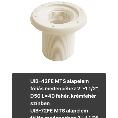
UIB-42FE MTS alapelem
fóliás medencéhez 2″-1 1/2″,
D50 L=40 fehér, krémfehér
színben
UIB-72FE MTS alapelem