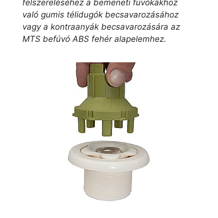
felszereléséhez a bemeneti fúvókákhoz
való gumis télidugók becsavarozásához
vagy a kontraanyák becsavarozására az
MTS befúvó ABS fehér alapelemhez.