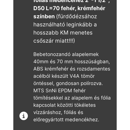
fóliás medencéhez 2″-1 1/2″,
D50 L=70 fehér, krémfehér
színben
(fürdődézsához
használható leginkább a
hosszabb KM menetes
csőszár miatt!!!)
Bebetonozandó alapelemek
40mm és 70 mm hosszúságban,
ABS krémfehér és rozsdamentes
acélból készült V4A tömör
öntéssel, gondosan polírozva.
MTS SnNi EPDM fehér
tömítésekkel az alapelem és fólia
kapcsolat közötti tökéletes
vízzáráshoz, fóliás és
előregyártott medencékhez.