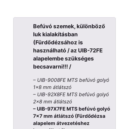
Befúvó szemek, különböző
luk kialakításban
(Fürdődézsához is
használható / az UIB-72FE
alapelembe szükséges
becsavarni!!! /
– UIB-9008FE MTS befúvó golyó
1×8 mm átlátszó
– UIB-92X8FE MTS befúvó golyó
2×8 mm átlátszó
– UIB-97X7FE MTS befúvó golyó
7×7 mm átlátszó (Fürdődézsa
alapelem átvezetéshez