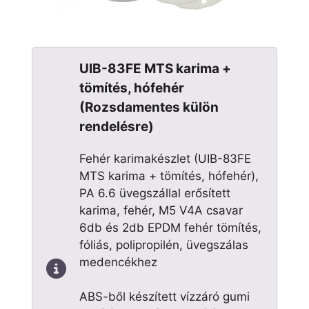
UIB-83FE MTS karima +
tömítés, hófehér
(Rozsdamentes külön
rendelésre)
Fehér karimakészlet (UIB-83FE
MTS karima + tömítés, hófehér),
PA 6.6 üvegszállal erősített
karima, fehér, M5 V4A csavar
6db és 2db EPDM fehér tömítés,
fóliás, polipropilén, üvegszálas
medencékhez
ABS-ből készített vízzáró gumi