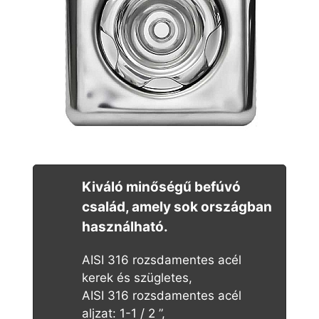
Kiváló minőségű befúvó
család, amely sok országban
használható.
AISI 316 rozsdamentes acél
kerek és szügletes,
AISI 316 rozsdamentes acél
aljzat: 1-1 / 2 ”,