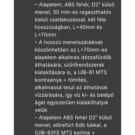
– Alapelem, ABS fehér, D2″ külső
menet, 50 mm-es ragaszthatós
belső csatlakozással, két féle
hosszúságban, L=40mm és
L=70mm
– A hosszú menetszáráénak
köszönhetően az L=70mm-es
alapelem alkalmas dézsafürdők
áthatására, szűrőrendszerek
kialakítására is, a UIB-81 MTS
kontraanya + tömítés,
alkalmassá teszi az áthatások
vízzárására, így víz ki- és belépő
ágat egyszerűen kialakíthatjuk
velük
– Alapelem ABS fehér D2″ külső
menet, előrefúrt 6db lukkal, a
(UIB-83FE MTS karima +