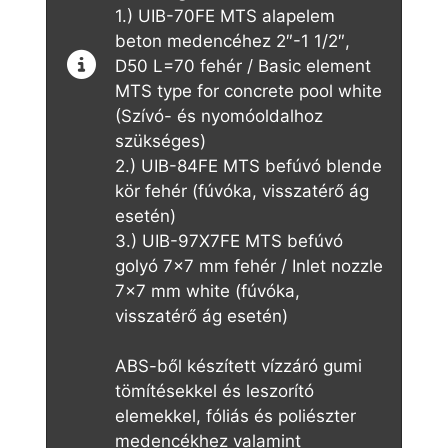
1.) UIB-70FE MTS alapelem
beton medencéhez 2″-1 1/2″,
D50 L=70 fehér / Basic element
MTS type for concrete pool white
(Szívó- és nyomóoldalhoz
szükséges)
2.) UIB-84FE MTS befúvó blende
kör fehér (fúvóka, visszatérő ág
esetén)
3.) UIB-97X7FE MTS befúvó
golyó 7×7 mm fehér / Inlet nozzle
7×7 mm white (fúvóka,
visszatérő ág esetén)
ABS-ből készített vízzáró gumi
tömítésekkel és leszorító
elemekkel, fóliás és poliészter
medencékhez valamint