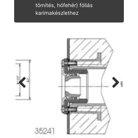
tömítés, hófehér) fóliás
karimakészlethez
Previ
Next
ous