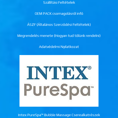
Szállítási Feltételek
OEM PACK csomagolásról infó
ÁSZF (Általános Szerződési Feltételek)
Megrendelés menete (Hogyan tud tőlünk rendelni)
Adatvédelmi Nyilatkozat
Intex PureSpa™ Bubble Massage Cserealkatrészek