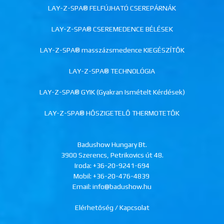
LAY-Z-SPA® FELFÚJHATÓ CSEREPÁRNÁK
LAY-Z-SPA® CSEREMEDENCE BÉLÉSEK
LAY-Z-SPA® masszázsmedence KIEGÉSZÍTŐK
LAY-Z-SPA® TECHNOLÓGIA
LAY-Z-SPA® GYIK (Gyakran Ismételt Kérdések)
LAY-Z-SPA® HŐSZIGETELŐ THERMOTETŐK
Badushow Hungary Bt.
3900 Szerencs, Petrikovics út 48.
Iroda:
+36-20-9241-694
Mobil:
+36-20-476-4839
Email: info@badushow.hu
Elérhetőség / Kapcsolat