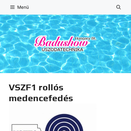
Kilépés
Menü
a
tartalomba
VSZF1 rollós
medencefedés