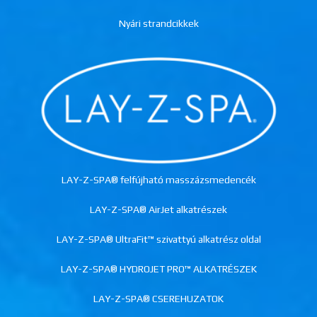
Nyári strandcikkek
LAY-Z-SPA® felfújható masszázsmedencék
LAY-Z-SPA® AirJet alkatrészek
LAY-Z-SPA® UltraFit™ szivattyú alkatrész oldal
LAY-Z-SPA® HYDROJET PRO™ ALKATRÉSZEK
LAY-Z-SPA® CSEREHUZATOK