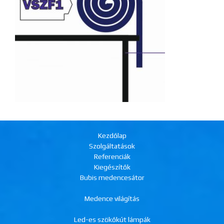
Kezdőlap
Szolgáltatások
Referenciák
Kiegészítők
Bubis medencesátor
Medence világítás
Led-es szökőkút lámpák