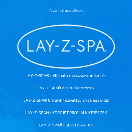
Nyári strandcikkek
LAY-Z-SPA® felfújható masszázsmedencék
LAY-Z-SPA® AirJet alkatrészek
LAY-Z-SPA® UltraFit™ szivattyú alkatrész oldal
LAY-Z-SPA® HYDROJET PRO™ ALKATRÉSZEK
LAY-Z-SPA® CSEREHUZATOK