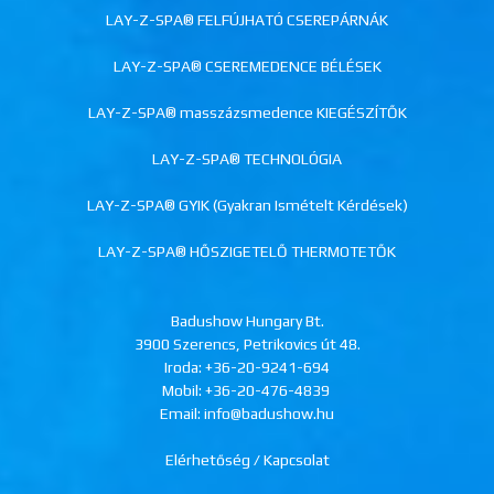
LAY-Z-SPA® FELFÚJHATÓ CSEREPÁRNÁK
LAY-Z-SPA® CSEREMEDENCE BÉLÉSEK
LAY-Z-SPA® masszázsmedence KIEGÉSZÍTŐK
LAY-Z-SPA® TECHNOLÓGIA
LAY-Z-SPA® GYIK (Gyakran Ismételt Kérdések)
LAY-Z-SPA® HŐSZIGETELŐ THERMOTETŐK
Badushow Hungary Bt.
3900 Szerencs, Petrikovics út 48.
Iroda:
+36-20-9241-694
Mobil:
+36-20-476-4839
Email: info@badushow.hu
Elérhetőség / Kapcsolat