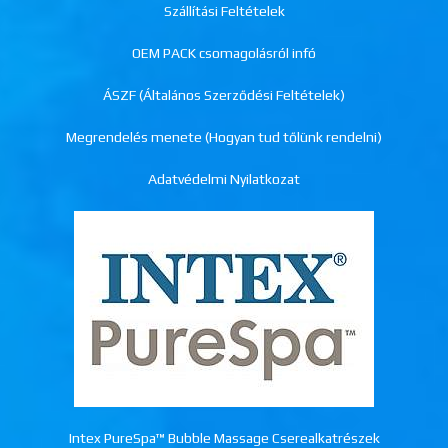
Szállítási Feltételek
OEM PACK csomagolásról infó
ÁSZF (Általános Szerződési Feltételek)
Megrendelés menete (Hogyan tud tőlünk rendelni)
Adatvédelmi Nyilatkozat
Intex PureSpa™ Bubble Massage Cserealkatrészek