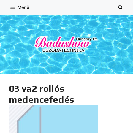
Kilépés
Menü
a
tartalomba
03 va2 rollós
medencefedés