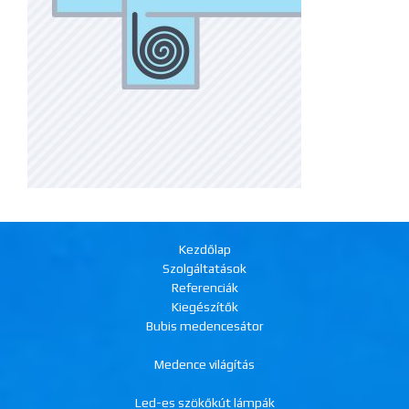
Kezdőlap
Szolgáltatások
Referenciák
Kiegészítők
Bubis medencesátor
Medence világítás
Led-es szökőkút lámpák