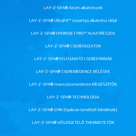
LAY-Z-SPA® AirJet alkatrészek
LAY-Z-SPA® UltraFit™ szivattyú alkatrész oldal
LAY-Z-SPA® HYDROJET PRO™ ALKATRÉSZEK
LAY-Z-SPA® CSEREHUZATOK
LAY-Z-SPA® FELFÚJHATÓ CSEREPÁRNÁK
LAY-Z-SPA® CSEREMEDENCE BÉLÉSEK
LAY-Z-SPA® masszázsmedence KIEGÉSZÍTŐK
LAY-Z-SPA® TECHNOLÓGIA
LAY-Z-SPA® GYIK (Gyakran Ismételt Kérdések)
LAY-Z-SPA® HŐSZIGETELŐ THERMOTETŐK