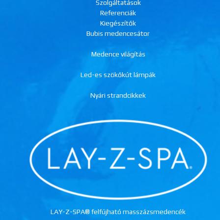
Szolgáltatások
Referenciák
Kiegészítők
Bubis medencesátor
Medence világítás
Led-es szökőkút lámpák
Nyári strandcikkek
LAY-Z-SPA® felfújható masszázsmedencék