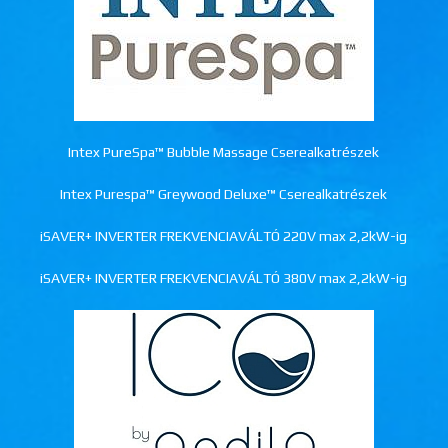
Intex PureSpa™ Bubble Massage Cserealkatrészek
Intex Purespa™ Greywood Deluxe™ Cserealkatrészek
iSAVER+ INVERTER FREKVENCIAVÁLTÓ 220V max 2,2kW-ig
iSAVER+ INVERTER FREKVENCIAVÁLTÓ 380V max 2,2kW-ig