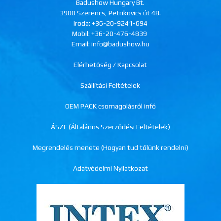
Badushow Hungary Bt.
3900 Szerencs, Petrikovics út 48.
Iroda:
+36-20-9241-694
Mobil:
+36-20-476-4839
Email: info@badushow.hu
Elérhetőség / Kapcsolat
Szállítási Feltételek
OEM PACK csomagolásról infó
ÁSZF (Általános Szerződési Feltételek)
Megrendelés menete (Hogyan tud tőlünk rendelni)
Adatvédelmi Nyilatkozat