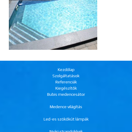
Kezdőlap
Szolgáltatások
Referenciák
Kiegészítők
Bubis medencesátor
Medence világítás
Led-es szökőkút lámpák
Nyári strandcikkek