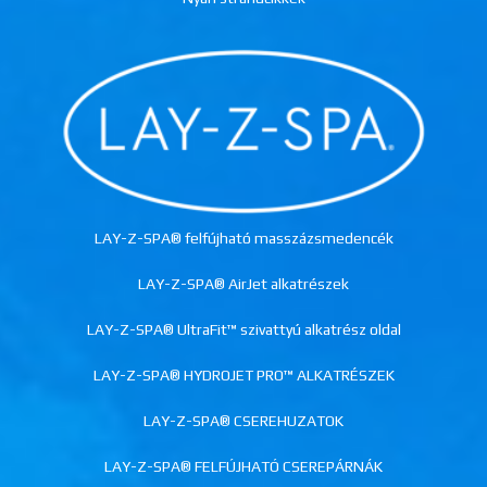
LAY-Z-SPA® felfújható masszázsmedencék
LAY-Z-SPA® AirJet alkatrészek
LAY-Z-SPA® UltraFit™ szivattyú alkatrész oldal
LAY-Z-SPA® HYDROJET PRO™ ALKATRÉSZEK
LAY-Z-SPA® CSEREHUZATOK
LAY-Z-SPA® FELFÚJHATÓ CSEREPÁRNÁK