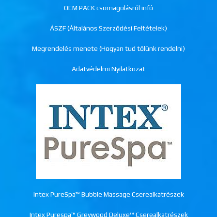
OEM PACK csomagolásról infó
ÁSZF (Általános Szerződési Feltételek)
Megrendelés menete (Hogyan tud tőlünk rendelni)
Adatvédelmi Nyilatkozat
Intex PureSpa™ Bubble Massage Cserealkatrészek
Intex Purespa™ Greywood Deluxe™ Cserealkatrészek