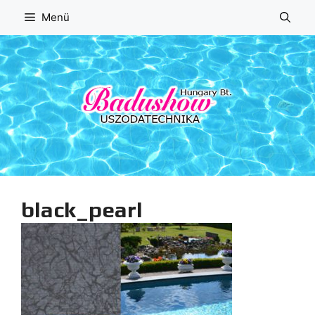
Kilépés
Menü
a
tartalomba
black_pearl