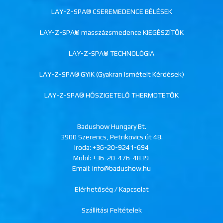
LAY-Z-SPA® CSEREMEDENCE BÉLÉSEK
LAY-Z-SPA® masszázsmedence KIEGÉSZÍTŐK
LAY-Z-SPA® TECHNOLÓGIA
LAY-Z-SPA® GYIK (Gyakran Ismételt Kérdések)
LAY-Z-SPA® HŐSZIGETELŐ THERMOTETŐK
Badushow Hungary Bt.
3900 Szerencs, Petrikovics út 48.
Iroda:
+36-20-9241-694
Mobil:
+36-20-476-4839
Email: info@badushow.hu
Elérhetőség / Kapcsolat
Szállítási Feltételek