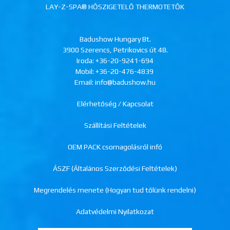
LAY-Z-SPA® HŐSZIGETELŐ THERMOTETŐK
Badushow Hungary Bt.
3900 Szerencs, Petrikovics út 48.
Iroda:
+36-20-9241-694
Mobil:
+36-20-476-4839
Email: info@badushow.hu
Elérhetőség / Kapcsolat
Szállítási Feltételek
OEM PACK csomagolásról infó
ÁSZF (Általános Szerződési Feltételek)
Megrendelés menete (Hogyan tud tőlünk rendelni)
Adatvédelmi Nyilatkozat