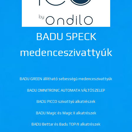
BADU SPECK
medenceszivattyúk
BADU GREEN állítható sebességű medenceszivattyúk
BADU OMNITRONIC AUTOMATA VÁLTÓSZELEP
BADU PICCO szivattyú alkatrészek
BADU Magic és Magic II alkatrészek
BADU Bettar és Badu TOP/II alkatrészek