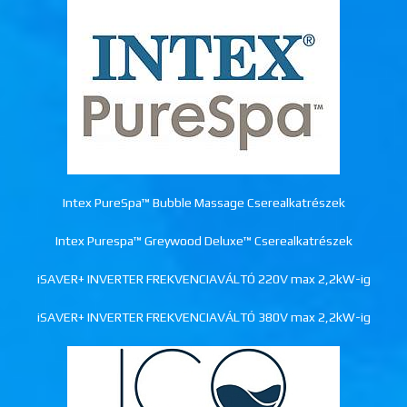
Intex PureSpa™ Bubble Massage Cserealkatrészek
Intex Purespa™ Greywood Deluxe™ Cserealkatrészek
iSAVER+ INVERTER FREKVENCIAVÁLTÓ 220V max 2,2kW-ig
iSAVER+ INVERTER FREKVENCIAVÁLTÓ 380V max 2,2kW-ig