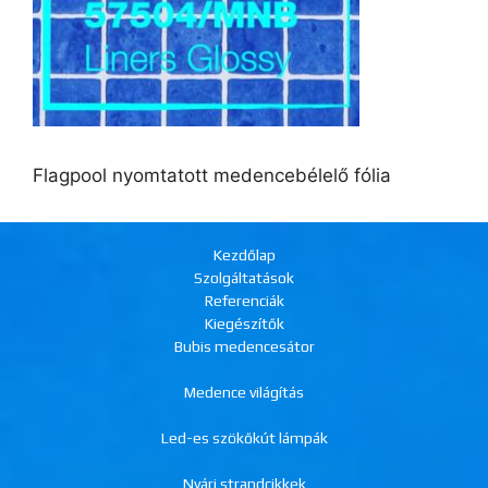
Flagpool nyomtatott medencebélelő fólia
Kezdőlap
Szolgáltatások
Referenciák
Kiegészítők
Bubis medencesátor
Medence világítás
Led-es szökőkút lámpák
Nyári strandcikkek