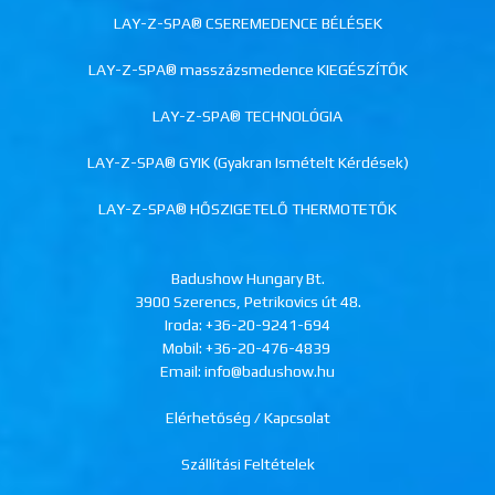
LAY-Z-SPA® CSEREMEDENCE BÉLÉSEK
LAY-Z-SPA® masszázsmedence KIEGÉSZÍTŐK
LAY-Z-SPA® TECHNOLÓGIA
LAY-Z-SPA® GYIK (Gyakran Ismételt Kérdések)
LAY-Z-SPA® HŐSZIGETELŐ THERMOTETŐK
Badushow Hungary Bt.
3900 Szerencs, Petrikovics út 48.
Iroda:
+36-20-9241-694
Mobil:
+36-20-476-4839
Email: info@badushow.hu
Elérhetőség / Kapcsolat
Szállítási Feltételek