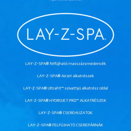
LAY-Z-SPA® felfújható masszázsmedencék
LAY-Z-SPA® AirJet alkatrészek
LAY-Z-SPA® UltraFit™ szivattyú alkatrész oldal
LAY-Z-SPA® HYDROJET PRO™ ALKATRÉSZEK
LAY-Z-SPA® CSEREHUZATOK
LAY-Z-SPA® FELFÚJHATÓ CSEREPÁRNÁK