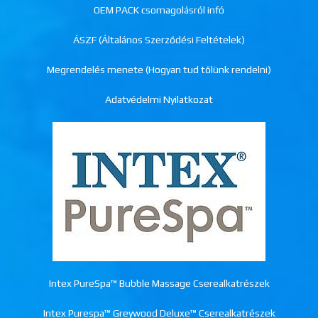
OEM PACK csomagolásról infó
ÁSZF (Általános Szerződési Feltételek)
Megrendelés menete (Hogyan tud tőlünk rendelni)
Adatvédelmi Nyilatkozat
Intex PureSpa™ Bubble Massage Cserealkatrészek
Intex Purespa™ Greywood Deluxe™ Cserealkatrészek