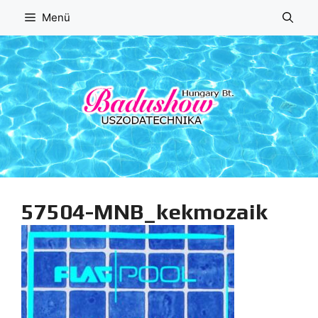
Kilépés
Menü
a
tartalomba
57504-MNB_kekmozaik