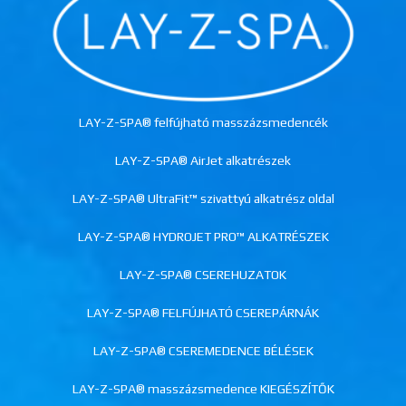
LAY-Z-SPA® felfújható masszázsmedencék
LAY-Z-SPA® AirJet alkatrészek
LAY-Z-SPA® UltraFit™ szivattyú alkatrész oldal
LAY-Z-SPA® HYDROJET PRO™ ALKATRÉSZEK
LAY-Z-SPA® CSEREHUZATOK
LAY-Z-SPA® FELFÚJHATÓ CSEREPÁRNÁK
LAY-Z-SPA® CSEREMEDENCE BÉLÉSEK
LAY-Z-SPA® masszázsmedence KIEGÉSZÍTŐK