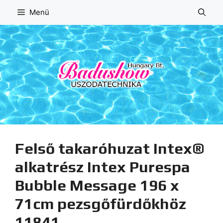
Kilépés
Menü
a
tartalomba
Felső takaróhuzat Intex®
alkatrész Intex Purespa
Bubble Message 196 x
71cm pezsgőfürdőkhöz
11841