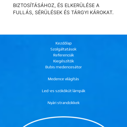
BIZTOSÍTÁSÁHOZ, ÉS ELKERÜLÉSE A
FULLÁS, SÉRÜLÉSEK ÉS TÁRGYI KÁROKAT.
Kezdőlap
Szolgáltatások
Referenciák
Kiegészítők
Bubis medencesátor
Medence világítás
Led-es szökőkút lámpák
Nyári strandcikkek