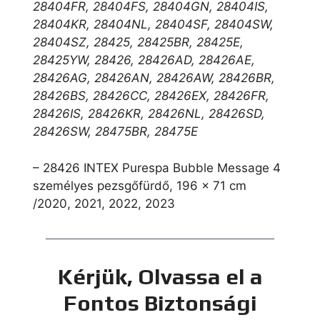
28404FR, 28404FS, 28404GN, 28404IS,
28404KR, 28404NL, 28404SF, 28404SW,
28404SZ, 28425, 28425BR, 28425E,
28425YW, 28426, 28426AD, 28426AE,
28426AG, 28426AN, 28426AW, 28426BR,
28426BS, 28426CC, 28426EX, 28426FR,
28426IS, 28426KR, 28426NL, 28426SD,
28426SW, 28475BR, 28475E
– 28426 INTEX Purespa Bubble Message 4
személyes pezsgőfürdő, 196 x 71 cm
/2020, 2021, 2022, 2023
Kérjük, Olvassa el a
Fontos Biztonsági