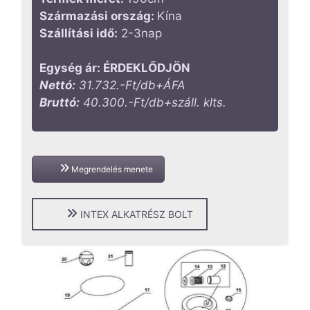
Származási ország:
Kína
Szállítási idő:
2-3nap
Egység ár: ÉRDEKLŐDJÖN
Nettó:
31.732.-Ft/db+ÁFA
Bruttó:
40.300.-Ft/db+száll. klts.
Megrendelés menete
INTEX ALKATRÉSZ BOLT