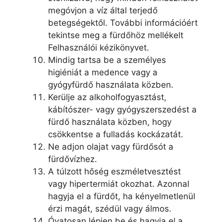
megóvjon a víz által terjedő
betegségektől. További információért
tekintse meg a fürdőhöz mellékelt
Felhasználói kézikönyvet.
Mindig tartsa be a személyes
higiéniát a medence vagy a
gyógyfürdő használata közben.
Kerülje az alkoholfogyasztást,
kábítószer- vagy gyógyszerszedést a
fürdő használata közben, hogy
csökkentse a fulladás kockázatát.
Ne adjon olajat vagy fürdősót a
fürdővízhez.
A túlzott hőség eszméletvesztést
vagy hipertermiát okozhat. Azonnal
hagyja el a fürdőt, ha kényelmetlenül
érzi magát, szédül vagy álmos.
Óvatosan lépjen be és hagyja el a