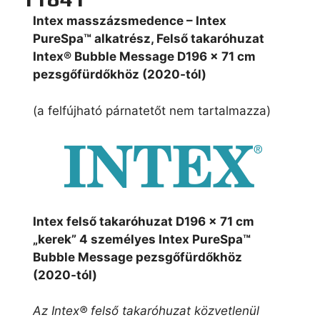
Intex masszázsmedence – Intex
PureSpa™ alkatrész, Felső takaróhuzat
Intex® Bubble Message D196 x 71 cm
pezsgőfürdőkhöz (2020-tól)
(a felfújható párnatetőt nem tartalmazza)
Intex felső takaróhuzat D196 x 71 cm
„kerek” 4 személyes Intex PureSpa™
Bubble Message pezsgőfürdőkhöz
(2020-tól)
Az Intex® felső takaróhuzat közvetlenül