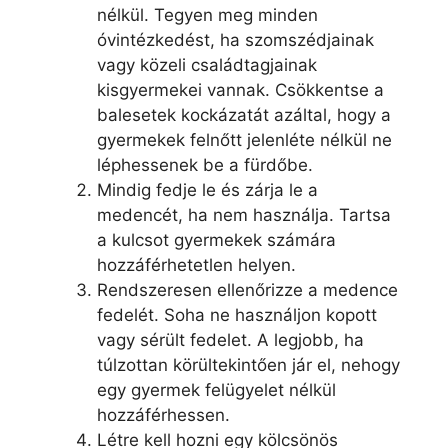
nélkül. Tegyen meg minden
óvintézkedést, ha szomszédjainak
vagy közeli családtagjainak
kisgyermekei vannak. Csökkentse a
balesetek kockázatát azáltal, hogy a
gyermekek felnőtt jelenléte nélkül ne
léphessenek be a fürdőbe.
Mindig fedje le és zárja le a
medencét, ha nem használja. Tartsa
a kulcsot gyermekek számára
hozzáférhetetlen helyen.
Rendszeresen ellenőrizze a medence
fedelét. Soha ne használjon kopott
vagy sérült fedelet. A legjobb, ha
túlzottan körültekintően jár el, nehogy
egy gyermek felügyelet nélkül
hozzáférhessen.
Létre kell hozni egy kölcsönös