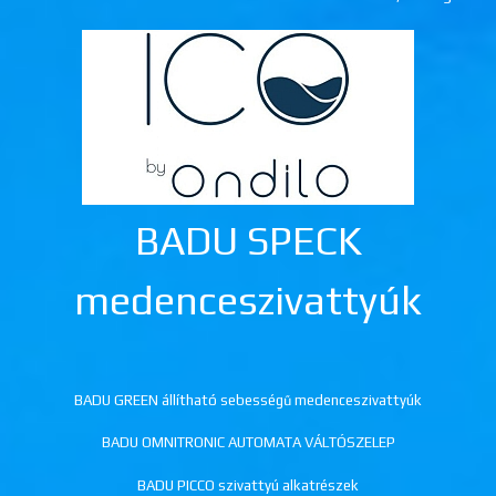
BADU SPECK
medenceszivattyúk
BADU GREEN állítható sebességű medenceszivattyúk
BADU OMNITRONIC AUTOMATA VÁLTÓSZELEP
BADU PICCO szivattyú alkatrészek