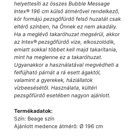
helyettesíti az összes Bubble Message
Intex® 196 cm külső átmérővel rendelkező,
kör formájú pezsgőfürdő felső huzatát csak
eltérő színben, ha Önnek ez nem akadály.
Ha a meglévő takaróhuzat megsérül, akkor
az Intex® pezsgőfürdő vize, elkoszolódik,
emiatt sokkal többet kell majd takarítania,
mint ha meglenne ez a takaróhuzat.
Ugyanakkor a használatával megvédheti a
felfújható párnát a rá esett ágaktól,
valamint a gyerekek, háziállatok
vízbeesésétől. Használata, kültéri
pezsgőfürdő esetében nagyon ajánlott.
Termékadatok:
Szín: Beage szín
Ajánlott medence átmérő: Ø 196 cm