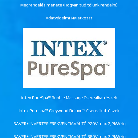
Megrendelés menete (Hogyan tud tőlünk rendelni)
Adatvédelmi Nyilatkozat
Intex PureSpa™ Bubble Massage Cserealkatrészek
Intex Purespa™ Greywood Deluxe™ Cserealkatrészek
iSAVER+ INVERTER FREKVENCIAVÁLTÓ 220V max 2,2kW-ig
iSAVER+ INVERTER FREKVENCIAVÁLTÓ 380V max 2,2kW-ig