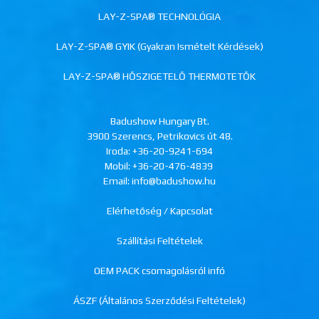
LAY-Z-SPA® TECHNOLÓGIA
LAY-Z-SPA® GYIK (Gyakran Ismételt Kérdések)
LAY-Z-SPA® HŐSZIGETELŐ THERMOTETŐK
Badushow Hungary Bt.
3900 Szerencs, Petrikovics út 48.
Iroda:
+36-20-9241-694
Mobil:
+36-20-476-4839
Email: info@badushow.hu
Elérhetőség / Kapcsolat
Szállítási Feltételek
OEM PACK csomagolásról infó
ÁSZF (Általános Szerződési Feltételek)