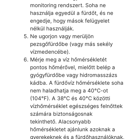
monitoring rendszert. Soha ne
használja egyedül a fürdőt, és ne
engedje, hogy mások felügyelet
nélkül használják.
Ne ugorjon vagy merüljön
pezsgőfürdőbe (vagy más sekély
vízmedencébe).
Mérje meg a víz hőmérsékletét
pontos hőmérővel, mielőtt belép a
gyógyfürdőbe vagy hidromasszázs
kádba. A fürdővíz hőmérséklete soha
nem haladhatja meg a 40°C-ot
(104°F). A 38°C és 40°C közötti
vízhőmérséklet egészséges felnőttek
számára biztonságosnak
tekinthető. Alacsonyabb
hőmérsékletet ajánlunk azoknak a
gyerekeknek és a fürdőhasználóknak,