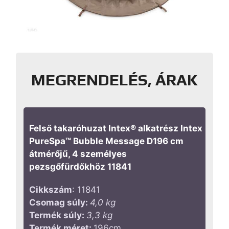
MEGRENDELÉS, ÁRAK
Felső takaróhuzat Intex® alkatrész Intex
PureSpa™ Bubble Message D196 cm
átmérőjű, 4 személyes
pezsgőfürdőkhöz 11841
Cikkszám
: 11841
Csomag súly:
4,0 kg
Termék súly:
3,3 kg
Termék méret:
196cm