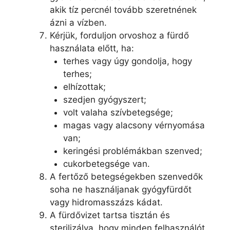
akik tíz percnél tovább szeretnének
ázni a vízben.
Kérjük, forduljon orvoshoz a fürdő
használata előtt, ha:
terhes vagy úgy gondolja, hogy
terhes;
elhízottak;
szedjen gyógyszert;
volt valaha szívbetegsége;
magas vagy alacsony vérnyomása
van;
keringési problémákban szenved;
cukorbetegsége van.
A fertőző betegségekben szenvedők
soha ne használjanak gyógyfürdőt
vagy hidromasszázs kádat.
A fürdővizet tartsa tisztán és
sterilizálva, hogy minden felhasználót