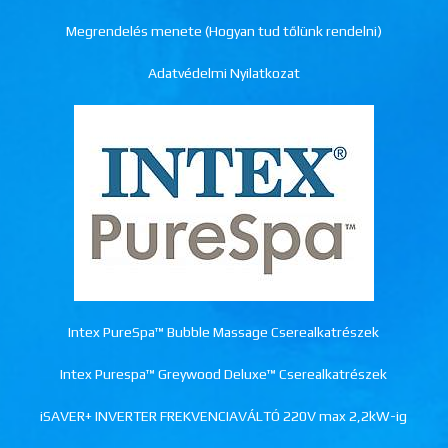
Megrendelés menete (Hogyan tud tőlünk rendelni)
Adatvédelmi Nyilatkozat
Intex PureSpa™ Bubble Massage Cserealkatrészek
Intex Purespa™ Greywood Deluxe™ Cserealkatrészek
iSAVER+ INVERTER FREKVENCIAVÁLTÓ 220V max 2,2kW-ig