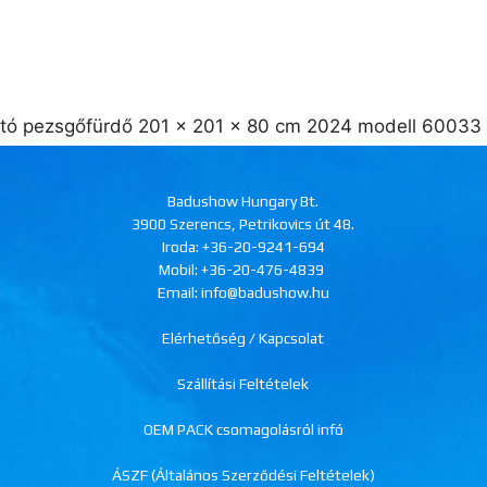
ható pezsgőfürdő 201 x 201 x 80 cm 2024 modell 6003
Badushow Hungary Bt.
3900 Szerencs, Petrikovics út 48.
Iroda:
+36-20-9241-694
Mobil:
+36-20-476-4839
Email: info@badushow.hu
Elérhetőség / Kapcsolat
Szállítási Feltételek
OEM PACK csomagolásról infó
ÁSZF (Általános Szerződési Feltételek)