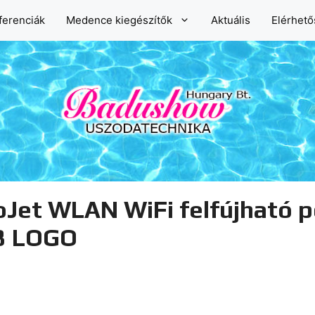
ferenciák
Medence kiegészítők
Aktuális
Elérhet
oJet WLAN WiFi felfújható p
33 LOGO