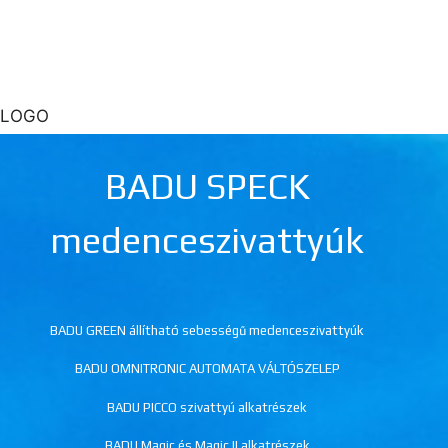
3 LOGO
BADU SPECK
medenceszivattyúk
BADU GREEN állítható sebességű medenceszivattyúk
BADU OMNITRONIC AUTOMATA VÁLTÓSZELEP
BADU PICCO szivattyú alkatrészek
BADU Magic és Magic II alkatrészek