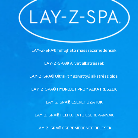
LAY-Z-SPA® felfújható masszázsmedencék
LAY-Z-SPA® AirJet alkatrészek
LAY-Z-SPA® UltraFit™ szivattyú alkatrész oldal
LAY-Z-SPA® HYDROJET PRO™ ALKATRÉSZEK
LAY-Z-SPA® CSEREHUZATOK
LAY-Z-SPA® FELFÚJHATÓ CSEREPÁRNÁK
LAY-Z-SPA® CSEREMEDENCE BÉLÉSEK