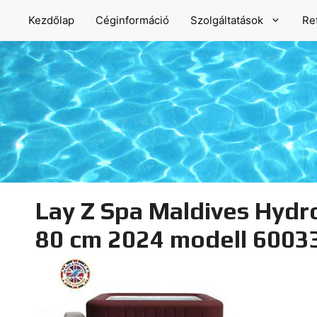
Kilépés
Kezdőlap
Céginformáció
Szolgáltatások
Re
a
tartalomba
Lay Z Spa Maldives Hydr
80 cm 2024 modell 600