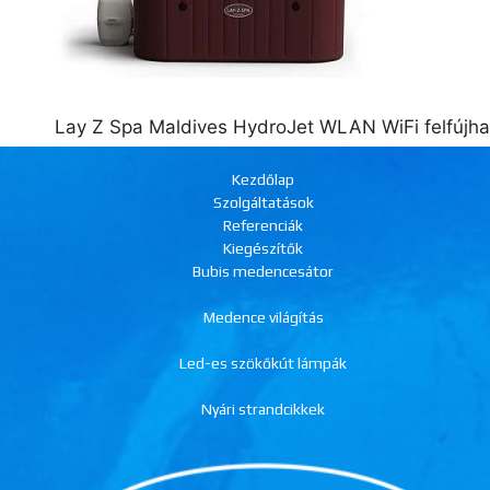
Lay Z Spa Maldives HydroJet WLAN WiFi felfúj
Kezdőlap
Szolgáltatások
Referenciák
Kiegészítők
Bubis medencesátor
Medence világítás
Led-es szökőkút lámpák
Nyári strandcikkek