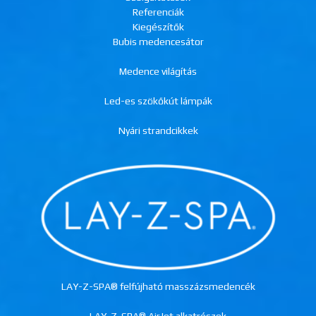
Referenciák
Kiegészítők
Bubis medencesátor
Medence világítás
Led-es szökőkút lámpák
Nyári strandcikkek
LAY-Z-SPA® felfújható masszázsmedencék
LAY-Z-SPA® AirJet alkatrészek