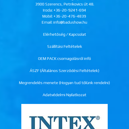
3900 Szerencs, Petrikovics út 48.
Iroda:
+36-20-9241-694
Mobil:
+36-20-476-4839
Email: info@badushow.hu
Elérhetőség / Kapcsolat
Szállítási Feltételek
OEM PACK csomagolásról infó
ÁSZF (Általános Szerződési Feltételek)
Megrendelés menete (Hogyan tud tőlünk rendelni)
Adatvédelmi Nyilatkozat