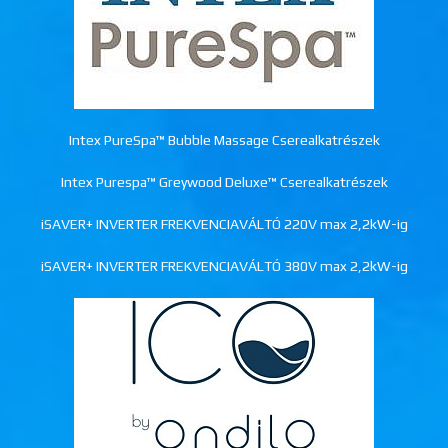
Intex PureSpa™ Bubble Massage Cserealkatrészek
Intex Purespa™ Greywood Deluxe™ Cserealkatrészek
iSAVER+ INVERTER FREKVENCIAVÁLTÓ 220V max 2,2kW-ig
iSAVER+ INVERTER FREKVENCIAVÁLTÓ 380V max 2,2kW-ig