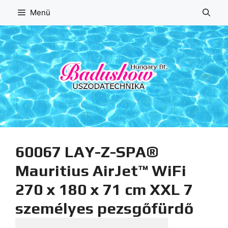
Kilépés
Menü
a
tartalomba
60067 LAY-Z-SPA®
Mauritius AirJet™ WiFi
270 x 180 x 71 cm XXL 7
személyes pezsgőfürdő