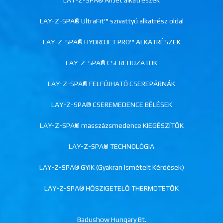
LAY-Z-SPA® UltraFit™ szivattyú alkatrész oldal
LAY-Z-SPA® HYDROJET PRO™ ALKATRÉSZEK
LAY-Z-SPA® CSEREHUZATOK
LAY-Z-SPA® FELFÚJHATÓ CSEREPÁRNÁK
LAY-Z-SPA® CSEREMEDENCE BÉLÉSEK
LAY-Z-SPA® masszázsmedence KIEGÉSZÍTŐK
LAY-Z-SPA® TECHNOLÓGIA
LAY-Z-SPA® GYIK (Gyakran Ismételt Kérdések)
LAY-Z-SPA® HŐSZIGETELŐ THERMOTETŐK
Badushow Hungary Bt.