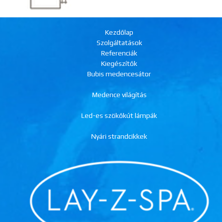
Kezdőlap
Szolgáltatások
Referenciák
Kiegészítők
Bubis medencesátor
Medence világítás
Led-es szökőkút lámpák
Nyári strandcikkek