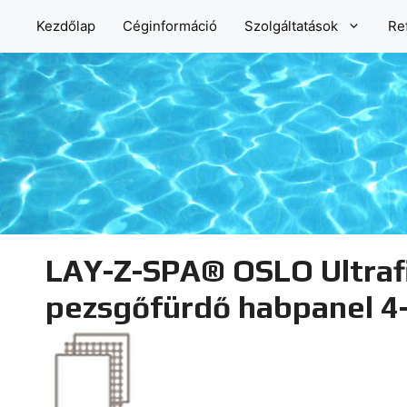
Kilépés
Kezdőlap
Céginformáció
Szolgáltatások
Re
a
tartalomba
LAY-Z-SPA® OSLO Ultraf
pezsgőfürdő habpanel 4-