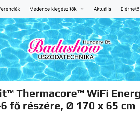
ferenciák
Medence kiegészítők
Aktuális
Elérhet
it™ Thermacore™ WiFi Energ
6 fő részére, Ø 170 x 65 cm