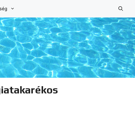
őség
iatakarékos