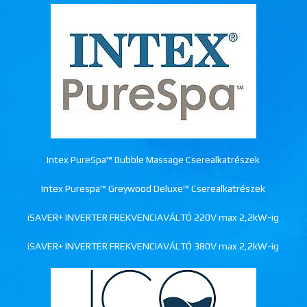
Intex PureSpa™ Bubble Massage Cserealkatrészek
Intex Purespa™ Greywood Deluxe™ Cserealkatrészek
iSAVER+ INVERTER FREKVENCIAVÁLTÓ 220V max 2,2kW-ig
iSAVER+ INVERTER FREKVENCIAVÁLTÓ 380V max 2,2kW-ig