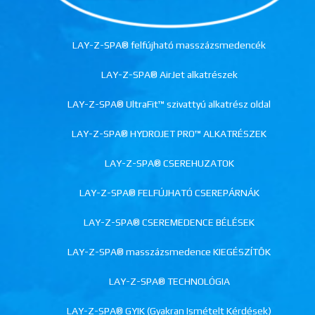
LAY-Z-SPA® felfújható masszázsmedencék
LAY-Z-SPA® AirJet alkatrészek
LAY-Z-SPA® UltraFit™ szivattyú alkatrész oldal
LAY-Z-SPA® HYDROJET PRO™ ALKATRÉSZEK
LAY-Z-SPA® CSEREHUZATOK
LAY-Z-SPA® FELFÚJHATÓ CSEREPÁRNÁK
LAY-Z-SPA® CSEREMEDENCE BÉLÉSEK
LAY-Z-SPA® masszázsmedence KIEGÉSZÍTŐK
LAY-Z-SPA® TECHNOLÓGIA
LAY-Z-SPA® GYIK (Gyakran Ismételt Kérdések)