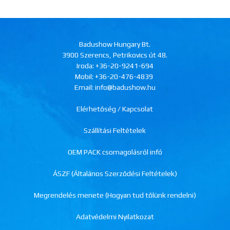
Badushow Hungary Bt.
3900 Szerencs, Petrikovics út 48.
Iroda:
+36-20-9241-694
Mobil:
+36-20-476-4839
Email: info@badushow.hu
Elérhetőség / Kapcsolat
Szállítási Feltételek
OEM PACK csomagolásról infó
ÁSZF (Általános Szerződési Feltételek)
Megrendelés menete (Hogyan tud tőlünk rendelni)
Adatvédelmi Nyilatkozat