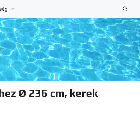
őség
hez Ø 236 cm, kerek