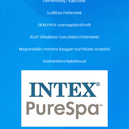
Elérhetőség / Kapcsolat
Szállítási Feltételek
OEM PACK csomagolásról infó
ÁSZF (Általános Szerződési Feltételek)
Megrendelés menete (Hogyan tud tőlünk rendelni)
Adatvédelmi Nyilatkozat