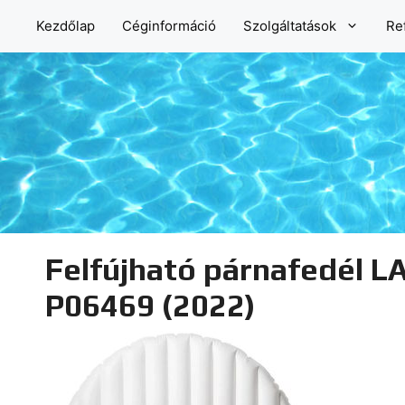
Kilépés
Kezdőlap
Céginformáció
Szolgáltatások
Re
a
tartalomba
Felfújható párnafedél L
P06469 (2022)