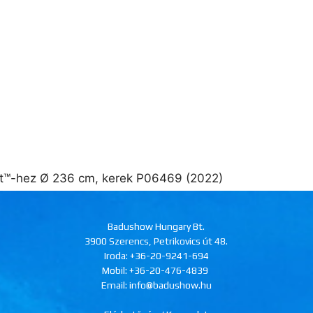
et™-hez Ø 236 cm, kerek P06469 (2022)
Badushow Hungary Bt.
3900 Szerencs, Petrikovics út 48.
Iroda:
+36-20-9241-694
Mobil:
+36-20-476-4839
Email: info@badushow.hu