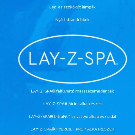
Led-es szökőkút lámpák
Nyári strandcikkek
LAY-Z-SPA® felfújható masszázsmedencék
LAY-Z-SPA® AirJet alkatrészek
LAY-Z-SPA® UltraFit™ szivattyú alkatrész oldal
LAY-Z-SPA® HYDROJET PRO™ ALKATRÉSZEK