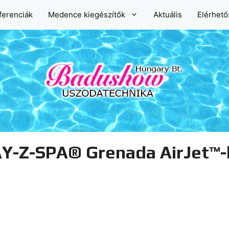
ferenciák
Medence kiegészítők
Aktuális
Elérhet
AY-Z-SPA® Grenada AirJet™-