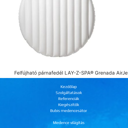
Felfújható párnafedél LAY-Z-SPA® Grenada AirJ
Kezdőlap
Szolgáltatások
Referenciák
Kiegészítők
Bubis medencesátor
Medence világítás