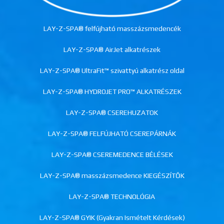
LAY-Z-SPA® felfújható masszázsmedencék
LAY-Z-SPA® AirJet alkatrészek
LAY-Z-SPA® UltraFit™ szivattyú alkatrész oldal
LAY-Z-SPA® HYDROJET PRO™ ALKATRÉSZEK
LAY-Z-SPA® CSEREHUZATOK
LAY-Z-SPA® FELFÚJHATÓ CSEREPÁRNÁK
LAY-Z-SPA® CSEREMEDENCE BÉLÉSEK
LAY-Z-SPA® masszázsmedence KIEGÉSZÍTŐK
LAY-Z-SPA® TECHNOLÓGIA
LAY-Z-SPA® GYIK (Gyakran Ismételt Kérdések)