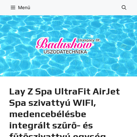
Kilépés
Menü
a
tartalomba
Lay Z Spa UltraFit AirJet
Spa szivattyú WIFI,
medencebélésbe
integrált szűrő- és
fűtőszivattyú egység