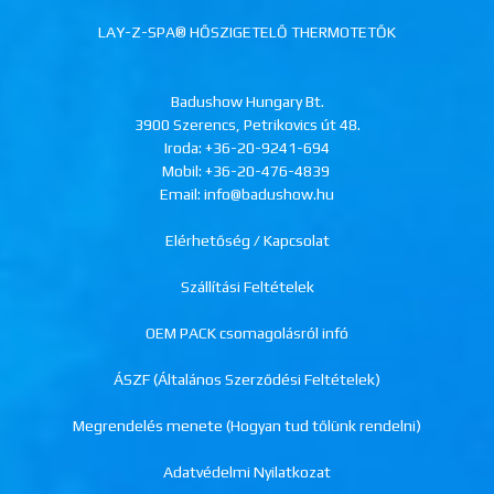
LAY-Z-SPA® HŐSZIGETELŐ THERMOTETŐK
Badushow Hungary Bt.
3900 Szerencs, Petrikovics út 48.
Iroda:
+36-20-9241-694
Mobil:
+36-20-476-4839
Email: info@badushow.hu
Elérhetőség / Kapcsolat
Szállítási Feltételek
OEM PACK csomagolásról infó
ÁSZF (Általános Szerződési Feltételek)
Megrendelés menete (Hogyan tud tőlünk rendelni)
Adatvédelmi Nyilatkozat