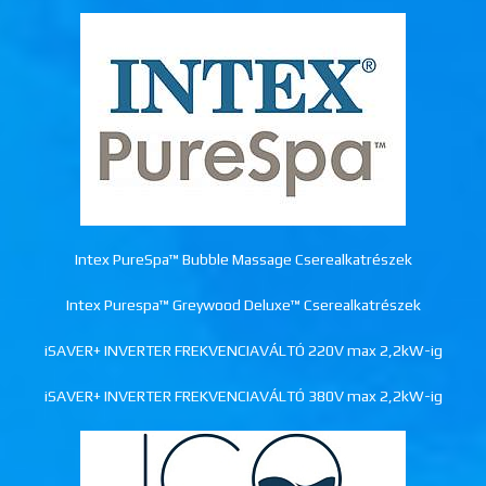
Intex PureSpa™ Bubble Massage Cserealkatrészek
Intex Purespa™ Greywood Deluxe™ Cserealkatrészek
iSAVER+ INVERTER FREKVENCIAVÁLTÓ 220V max 2,2kW-ig
iSAVER+ INVERTER FREKVENCIAVÁLTÓ 380V max 2,2kW-ig