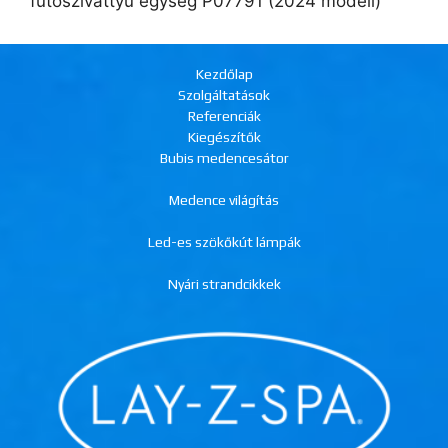
fűtőszivattyú egység P07791 (2024 modell)
Kezdőlap
Szolgáltatások
Referenciák
Kiegészítők
Bubis medencesátor
Medence világítás
Led-es szökőkút lámpák
Nyári strandcikkek