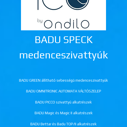
BADU SPECK
medenceszivattyúk
BADU GREEN állítható sebességű medenceszivattyúk
BADU OMNITRONIC AUTOMATA VÁLTÓSZELEP
BADU PICCO szivattyú alkatrészek
BADU Magic és Magic II alkatrészek
BADU Bettar és Badu TOP/II alkatrészek