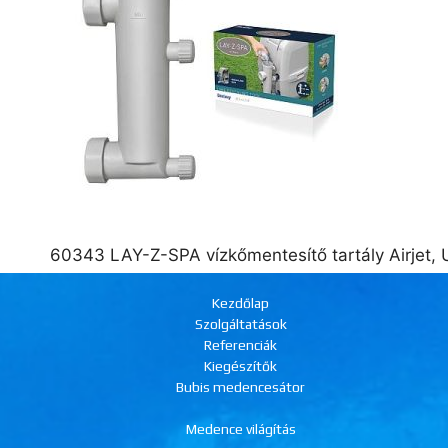
60343 LAY-Z-SPA vízkőmentesítő tartály Airjet, U
Kezdőlap
Szolgáltatások
Referenciák
Kiegészítők
Bubis medencesátor
Medence világítás