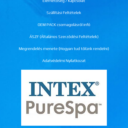
Elérhetőség / Kapcsolat
Szállítási Feltételek
OEM PACK csomagolásról infó
ÁSZF (Általános Szerződési Feltételek)
Megrendelés menete (Hogyan tud tőlünk rendelni)
Adatvédelmi Nyilatkozat