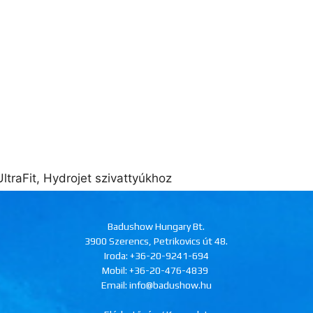
ltraFit, Hydrojet szivattyúkhoz
Badushow Hungary Bt.
3900 Szerencs, Petrikovics út 48.
Iroda:
+36-20-9241-694
Mobil:
+36-20-476-4839
Email: info@badushow.hu