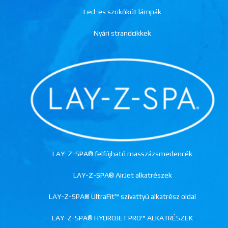
Led-es szökőkút lámpák
Nyári strandcikkek
LAY-Z-SPA® felfújható masszázsmedencék
LAY-Z-SPA® AirJet alkatrészek
LAY-Z-SPA® UltraFit™ szivattyú alkatrész oldal
LAY-Z-SPA® HYDROJET PRO™ ALKATRÉSZEK