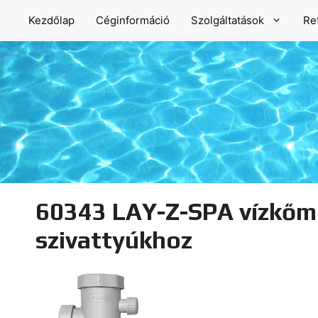
Kilépés
Kezdőlap
Céginformáció
Szolgáltatások
Re
a
tartalomba
60343 LAY-Z-SPA vízkőmen
szivattyúkhoz