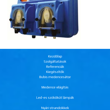
Kezdőlap
Szolgáltatások
Referenciák
Kiegészítők
Bubis medencesátor
Medence világítás
Led-es szökőkút lámpák
Nyári strandcikkek