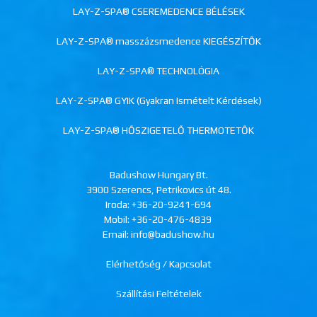
LAY-Z-SPA® CSEREMEDENCE BÉLÉSEK
LAY-Z-SPA® masszázsmedence KIEGÉSZÍTŐK
LAY-Z-SPA® TECHNOLÓGIA
LAY-Z-SPA® GYIK (Gyakran Ismételt Kérdések)
LAY-Z-SPA® HŐSZIGETELŐ THERMOTETŐK
Badushow Hungary Bt.
3900 Szerencs, Petrikovics út 48.
Iroda:
+36-20-9241-694
Mobil:
+36-20-476-4839
Email: info@badushow.hu
Elérhetőség / Kapcsolat
Szállítási Feltételek