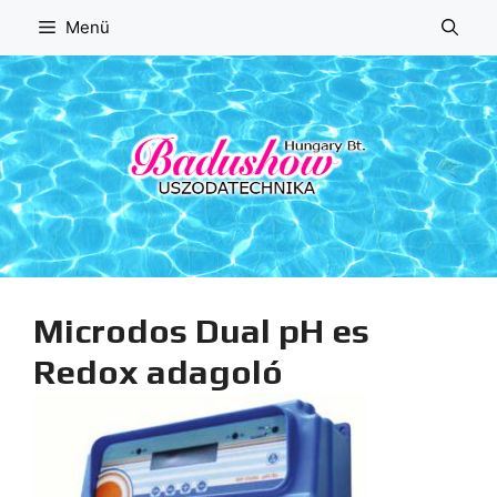
Kilépés
Menü
a
tartalomba
Microdos Dual pH es
Redox adagoló