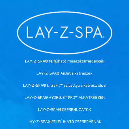
LAY-Z-SPA® felfújható masszázsmedencék
LAY-Z-SPA® AirJet alkatrészek
LAY-Z-SPA® UltraFit™ szivattyú alkatrész oldal
LAY-Z-SPA® HYDROJET PRO™ ALKATRÉSZEK
LAY-Z-SPA® CSEREHUZATOK
LAY-Z-SPA® FELFÚJHATÓ CSEREPÁRNÁK