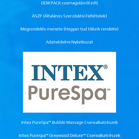
OEM PACK csomagolásról infó
ÁSZF (Általános Szerződési Feltételek)
Megrendelés menete (Hogyan tud tőlünk rendelni)
Adatvédelmi Nyilatkozat
Intex PureSpa™ Bubble Massage Cserealkatrészek
Intex Purespa™ Greywood Deluxe™ Cserealkatrészek