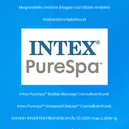
Megrendelés menete (Hogyan tud tőlünk rendelni)
Adatvédelmi Nyilatkozat
Intex PureSpa™ Bubble Massage Cserealkatrészek
Intex Purespa™ Greywood Deluxe™ Cserealkatrészek
iSAVER+ INVERTER FREKVENCIAVÁLTÓ 220V max 2,2kW-ig