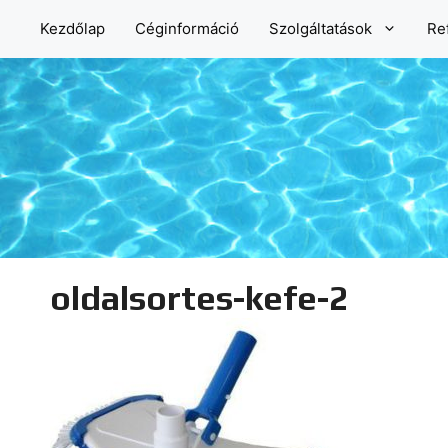
Kilépés
Kezdőlap
Céginformáció
Szolgáltatások
Re
a
tartalomba
oldalsortes-kefe-2