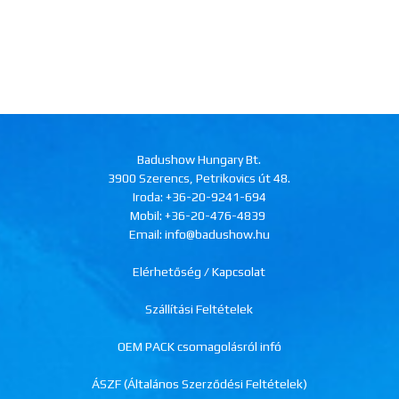
Badushow Hungary Bt.
3900 Szerencs, Petrikovics út 48.
Iroda:
+36-20-9241-694
Mobil:
+36-20-476-4839
Email: info@badushow.hu
Elérhetőség / Kapcsolat
Szállítási Feltételek
OEM PACK csomagolásról infó
ÁSZF (Általános Szerződési Feltételek)