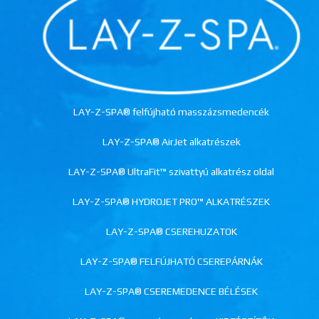
LAY-Z-SPA® felfújható masszázsmedencék
LAY-Z-SPA® AirJet alkatrészek
LAY-Z-SPA® UltraFit™ szivattyú alkatrész oldal
LAY-Z-SPA® HYDROJET PRO™ ALKATRÉSZEK
LAY-Z-SPA® CSEREHUZATOK
LAY-Z-SPA® FELFÚJHATÓ CSEREPÁRNÁK
LAY-Z-SPA® CSEREMEDENCE BÉLÉSEK