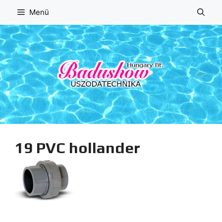
Kilépés
Menü
a
tartalomba
19 PVC hollander