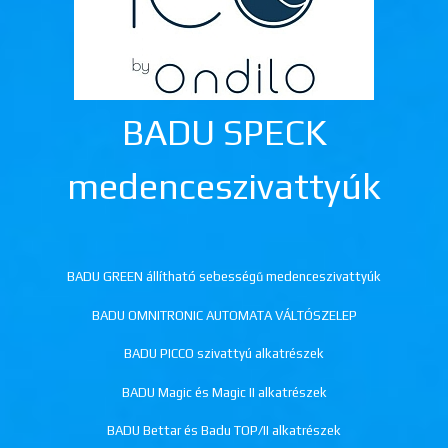
BADU SPECK
medenceszivattyúk
BADU GREEN állítható sebességű medenceszivattyúk
BADU OMNITRONIC AUTOMATA VÁLTÓSZELEP
BADU PICCO szivattyú alkatrészek
BADU Magic és Magic II alkatrészek
BADU Bettar és Badu TOP/II alkatrészek