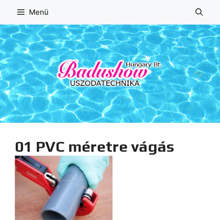
Kilépés
Menü
a
tartalomba
01 PVC méretre vágás