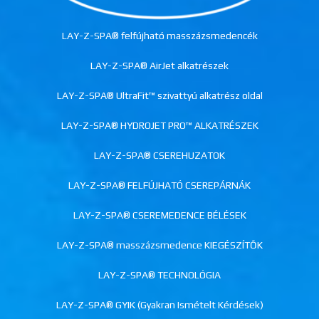
LAY-Z-SPA® felfújható masszázsmedencék
LAY-Z-SPA® AirJet alkatrészek
LAY-Z-SPA® UltraFit™ szivattyú alkatrész oldal
LAY-Z-SPA® HYDROJET PRO™ ALKATRÉSZEK
LAY-Z-SPA® CSEREHUZATOK
LAY-Z-SPA® FELFÚJHATÓ CSEREPÁRNÁK
LAY-Z-SPA® CSEREMEDENCE BÉLÉSEK
LAY-Z-SPA® masszázsmedence KIEGÉSZÍTŐK
LAY-Z-SPA® TECHNOLÓGIA
LAY-Z-SPA® GYIK (Gyakran Ismételt Kérdések)