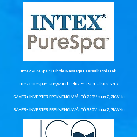
Intex PureSpa™ Bubble Massage Cserealkatrészek
Intex Purespa™ Greywood Deluxe™ Cserealkatrészek
iSAVER+ INVERTER FREKVENCIAVÁLTÓ 220V max 2,2kW-ig
iSAVER+ INVERTER FREKVENCIAVÁLTÓ 380V max 2,2kW-ig