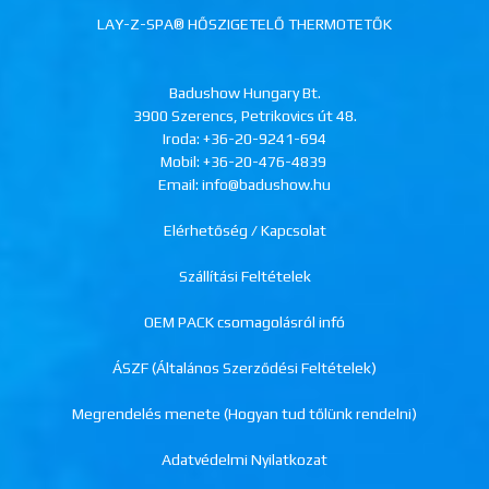
LAY-Z-SPA® HŐSZIGETELŐ THERMOTETŐK
Badushow Hungary Bt.
3900 Szerencs, Petrikovics út 48.
Iroda:
+36-20-9241-694
Mobil:
+36-20-476-4839
Email: info@badushow.hu
Elérhetőség / Kapcsolat
Szállítási Feltételek
OEM PACK csomagolásról infó
ÁSZF (Általános Szerződési Feltételek)
Megrendelés menete (Hogyan tud tőlünk rendelni)
Adatvédelmi Nyilatkozat