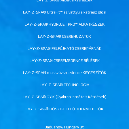
LAY-Z-SPA® UltraFit™ szivattyú alkatrész oldal
LAY-Z-SPA® HYDROJET PRO™ ALKATRÉSZEK
LAY-Z-SPA® CSEREHUZATOK
LAY-Z-SPA® FELFÚJHATÓ CSEREPÁRNÁK
LAY-Z-SPA® CSEREMEDENCE BÉLÉSEK
LAY-Z-SPA® masszázsmedence KIEGÉSZÍTŐK
LAY-Z-SPA® TECHNOLÓGIA
LAY-Z-SPA® GYIK (Gyakran Ismételt Kérdések)
LAY-Z-SPA® HŐSZIGETELŐ THERMOTETŐK
Badushow Hungary Bt.