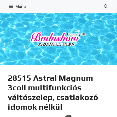
Kilépés
Menü
a
tartalomba
28515 Astral Magnum
3coll multifunkciós
váltószelep, csatlakozó
idomok nélkül