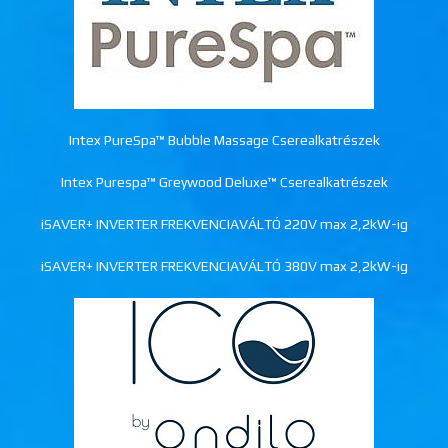
Intex PureSpa™ Bubble Massage Cserealkatrészek
Intex Purespa™ Greywood Deluxe™ Cserealkatrészek
iSAVER+ INVERTER FREKVENCIAVÁLTÓ 220V max 2,2kW-ig
iSAVER+ INVERTER FREKVENCIAVÁLTÓ 380V max 2,2kW-ig