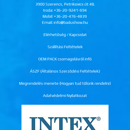
3900 Szerencs, Petrikovics út 48.
Iroda:
+36-20-9241-694
Mobil:
+36-20-476-4839
Email: info@badushow.hu
Elérhetőség / Kapcsolat
Szállítási Feltételek
OEM PACK csomagolásról infó
ÁSZF (Általános Szerződési Feltételek)
Megrendelés menete (Hogyan tud tőlünk rendelni)
Adatvédelmi Nyilatkozat