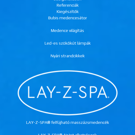
Referenciák
Kiegészítők
Bubis medencesátor
Medence világítás
Led-es szökőkút lámpák
Nyári strandcikkek
LAY-Z-SPA® felfújható masszázsmedencék
LAY-Z-SPA® AirJet alkatrészek