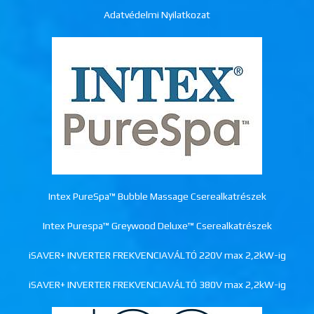
Adatvédelmi Nyilatkozat
Intex PureSpa™ Bubble Massage Cserealkatrészek
Intex Purespa™ Greywood Deluxe™ Cserealkatrészek
iSAVER+ INVERTER FREKVENCIAVÁLTÓ 220V max 2,2kW-ig
iSAVER+ INVERTER FREKVENCIAVÁLTÓ 380V max 2,2kW-ig