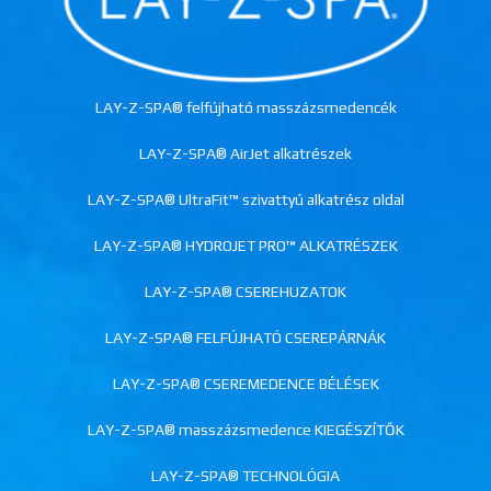
LAY-Z-SPA® felfújható masszázsmedencék
LAY-Z-SPA® AirJet alkatrészek
LAY-Z-SPA® UltraFit™ szivattyú alkatrész oldal
LAY-Z-SPA® HYDROJET PRO™ ALKATRÉSZEK
LAY-Z-SPA® CSEREHUZATOK
LAY-Z-SPA® FELFÚJHATÓ CSEREPÁRNÁK
LAY-Z-SPA® CSEREMEDENCE BÉLÉSEK
LAY-Z-SPA® masszázsmedence KIEGÉSZÍTŐK
LAY-Z-SPA® TECHNOLÓGIA