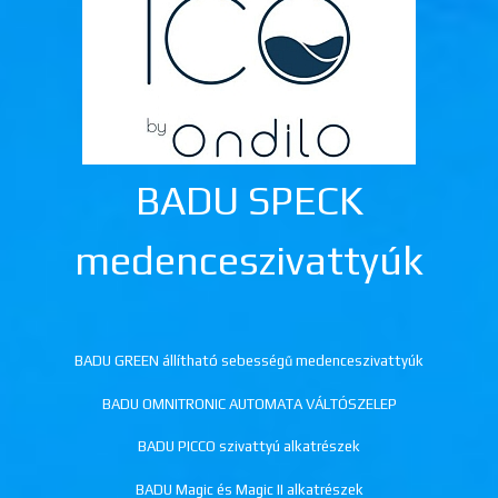
BADU SPECK
medenceszivattyúk
BADU GREEN állítható sebességű medenceszivattyúk
BADU OMNITRONIC AUTOMATA VÁLTÓSZELEP
BADU PICCO szivattyú alkatrészek
BADU Magic és Magic II alkatrészek