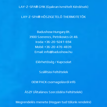
LAY-Z-SPA® GYIK (Gyakran Ismételt Kérdések)
LAY-Z-SPA® HŐSZIGETELŐ THERMOTETŐK
Badushow Hungary Bt.
3900 Szerencs, Petrikovics út 48.
Iroda:
+36-20-9241-694
Mobil:
+36-20-476-4839
Email: info@badushow.hu
Elérhetőség / Kapcsolat
Szállítási Feltételek
OEM PACK csomagolásról infó
ÁSZF (Általános Szerződési Feltételek)
Megrendelés menete (Hogyan tud tőlünk rendelni)