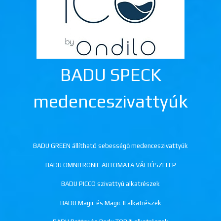
BADU SPECK
medenceszivattyúk
BADU GREEN állítható sebességű medenceszivattyúk
BADU OMNITRONIC AUTOMATA VÁLTÓSZELEP
BADU PICCO szivattyú alkatrészek
BADU Magic és Magic II alkatrészek