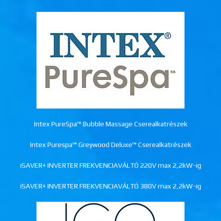
Intex PureSpa™ Bubble Massage Cserealkatrészek
Intex Purespa™ Greywood Deluxe™ Cserealkatrészek
iSAVER+ INVERTER FREKVENCIAVÁLTÓ 220V max 2,2kW-ig
iSAVER+ INVERTER FREKVENCIAVÁLTÓ 380V max 2,2kW-ig