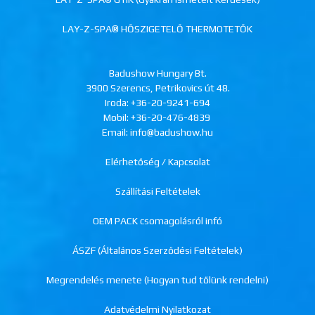
LAY-Z-SPA® HŐSZIGETELŐ THERMOTETŐK
Badushow Hungary Bt.
3900 Szerencs, Petrikovics út 48.
Iroda:
+36-20-9241-694
Mobil:
+36-20-476-4839
Email: info@badushow.hu
Elérhetőség / Kapcsolat
Szállítási Feltételek
OEM PACK csomagolásról infó
ÁSZF (Általános Szerződési Feltételek)
Megrendelés menete (Hogyan tud tőlünk rendelni)
Adatvédelmi Nyilatkozat