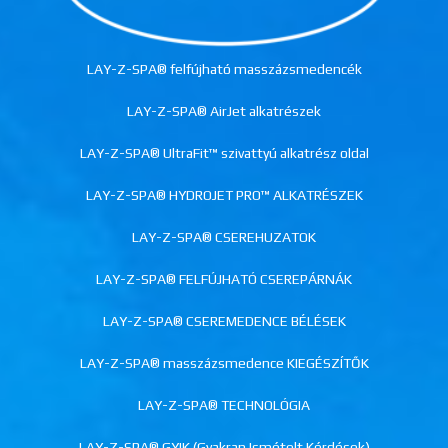
LAY-Z-SPA® felfújható masszázsmedencék
LAY-Z-SPA® AirJet alkatrészek
LAY-Z-SPA® UltraFit™ szivattyú alkatrész oldal
LAY-Z-SPA® HYDROJET PRO™ ALKATRÉSZEK
LAY-Z-SPA® CSEREHUZATOK
LAY-Z-SPA® FELFÚJHATÓ CSEREPÁRNÁK
LAY-Z-SPA® CSEREMEDENCE BÉLÉSEK
LAY-Z-SPA® masszázsmedence KIEGÉSZÍTŐK
LAY-Z-SPA® TECHNOLÓGIA
LAY-Z-SPA® GYIK (Gyakran Ismételt Kérdések)