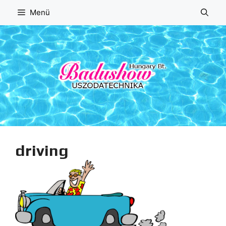
Kilépés
Menü
a
tartalomba
driving