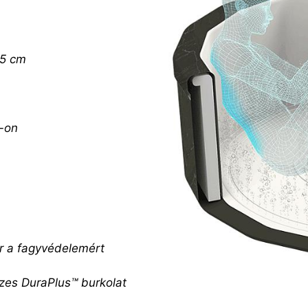
65 cm
-on
r a fagyvédelemért
zes DuraPlus™ burkolat