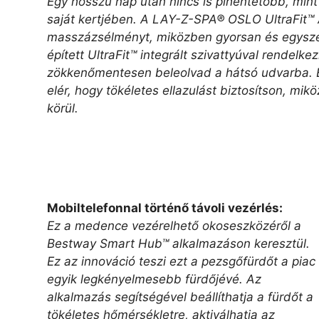
Egy hosszú nap után nincs is pihentetőbb, mint
saját kertjében. A LAY-Z-SPA® OSLO UltraFit™ 
masszázsélményt, miközben gyorsan és egyszerű
épített UltraFit™ integrált szivattyúval rendelk
zökkenőmentesen beleolvad a hátsó udvarba. Ez
elér, hogy tökéletes ellazulást biztosítson, m
körül.
Mobiltelefonnal történő távoli vezérlés:
Ez a medence vezérelhető okoseszközéről a
Bestway Smart Hub™ alkalmazáson keresztül.
Ez az innováció teszi ezt a pezsgőfürdőt a piac
egyik legkényelmesebb fürdőjévé. Az
alkalmazás segítségével beállíthatja a fürdőt a
tökéletes hőmérsékletre, aktiválhatja az