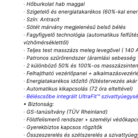
· Hőburkolat hab maggal
· Szigetelő és energiatakarékos (60%-kal ene
· Szín: Antracit
· Sötét márvány megjelenésű belső bélés
· Fagyfigyelő technológia (automatikus felfűt
vízhőmérséklettől)
· Teljes test masszázs meleg levegővel ( 140 A
· Patronos szűrőrendszer (áramlási sebesség 
· 2 különböző 50% és 100%-os masszázsinten
· Felhajtható vezérlőpanel + alkalmazásvezérlé
· Energiatakarékos időzítő (fűtéstervezés akár
· Automatikus kikapcsolás (72 óra elteltével)
·
Béléscsőbe integrált UltraFit™ szivattyúegys
• Biztonság:
· GS-tanúsítvány (TÜV Rheinland)
· Földfelismerő rendszer + személyi védőkapc
· Gyerekbiztos kapcsos rögzítők
· Összeszerelés és szétszerelés a szivattyúe