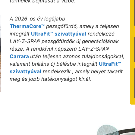
törmelék bejutását a vízbe.
A 2026-os év legújabb
ThermaCore™
pezsgőfürdő, amely a teljesen
integrált
UltraFit™ szivattyúval
rendelkező
LAY-Z-SPA® pezsgőfürdők új generációjának
része. A rendkívül népszerű
LAY-Z-SPA®
Carrara
után teljesen azonos tulajdonságokkal,
valamint
briliáns új bélésbe integrált
UltraFit™
szivattyúval
rendelkezik , amely helyet takarít
meg és jobb hatékonyságot kínál.