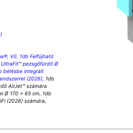
)
a®, VI)
,
1db Felfújható
 UltraFit™ pezsgőfürdő Ø
b bélésbe integrált
rendszerrel (2026)
,
1db
rdő AirJet™ számára
l Ø 170 x 65 cm, 1db
iFi (2026)
számára,