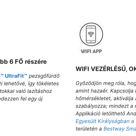
bb 6 FŐ részére
WIFI VEZÉRLÉSŰ, 
e™
UltraFit™
pezsgőfürdő
Győződjön meg róla, hog
 lehetővé, így tökéletes
amint hazaér. Kapcsolja b
tokkal való lazításhoz
hőmérsékletet, aktiválja
dezzen fel egy új
szabályozza; mindezt a
Applikáció letölthető An
Egyesült Királyságban 
területén a
Bestway Smar