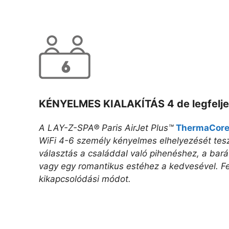
KÉNYELMES KIALAKÍTÁS 4 de legfelje
A LAY-Z-SPA® Paris AirJet Plus™
ThermaCor
WiFi 4-6 személy kényelmes elhelyezését teszi
választás a családdal való pihenéshez, a bará
vagy egy romantikus estéhez a kedvesével. Fe
kikapcsolódási módot.