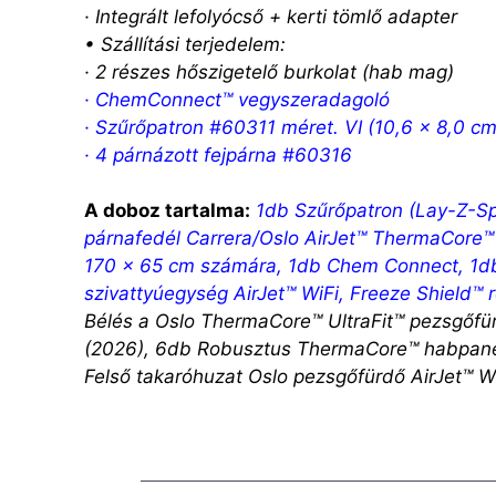
· Integrált lefolyócső + kerti tömlő adapter
• Szállítási terjedelem:
· 2 részes hőszigetelő burkolat (hab mag)
·
ChemConnect™ vegyszeradagoló
·
Szűrőpatron #60311 méret. VI (10,6 x 8,0 cm
· 4 párnázott fejpárna #60316
A doboz tartalma:
1db Szűrőpatron (Lay-Z-Sp
párnafedél Carrera/Oslo AirJet™ ThermaCore™
170 x 65 cm számára,
1db Chem Connect
,
1d
szivattyúegység AirJet™ WiFi, Freeze Shield™ 
Bélés a Oslo ThermaCore™ UltraFit™ pezsgőfü
(2026), 6db Robusztus ThermaCore™ habpane
Felső takaróhuzat Oslo pezsgőfürdő AirJet™ W