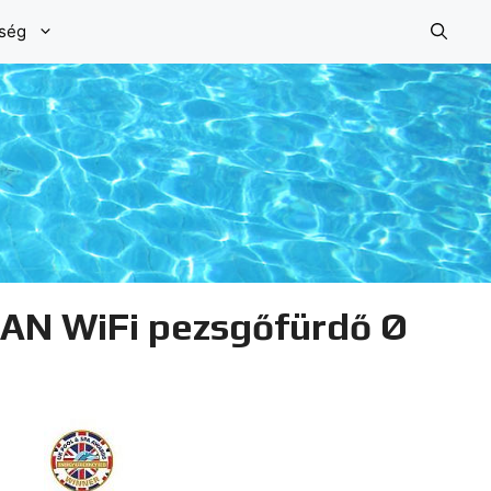
őség
LAN WiFi pezsgőfürdő Ø