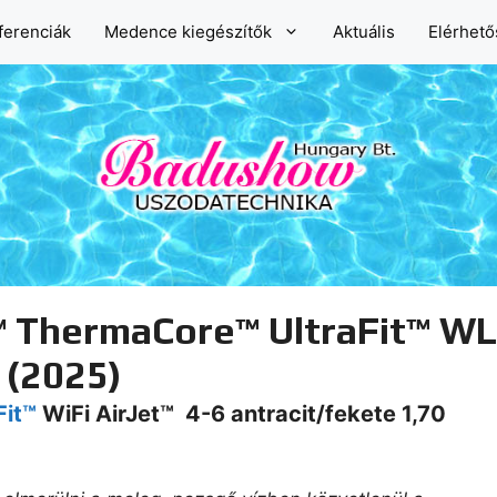
ferenciák
Medence kiegészítők
Aktuális
Elérhet
™ ThermaCore™ UltraFit™ W
 (2025)
Fit™
WiFi AirJet™ 4-6 antracit/fekete 1,70