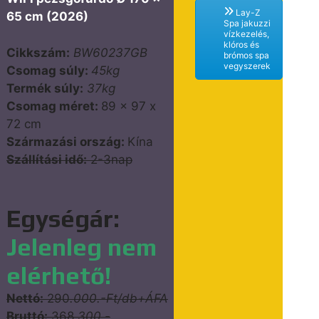
Lay-Z
65 cm (2026)
Spa jakuzzi
vízkezelés,
klóros és
Cikkszám:
BW60237GB
brómos spa
vegyszerek
Csomag súly:
45kg
Termék súly:
37kg
Csomag méret:
89 x 97 ​​x
72 cm
Származási ország:
Kína
Szállítási idő:
2-3nap
Egységár:
Jelenleg nem
elérhető!
Nettó:
290
.000.-Ft/db+ÁFA
Bruttó:
368
.300.-