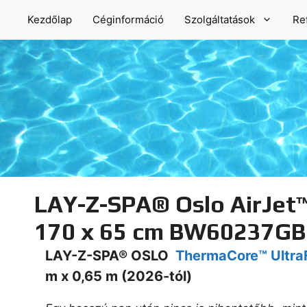
Kilépés
Kezdőlap
Céginformáció
Szolgáltatások
Re
a
tartalomba
LAY-Z-SPA® Oslo AirJet
170 x 65 cm BW60237GB
LAY-Z-SPA® OSLO
ThermaCore™
Ultra
m x 0,65 m (2026-tól)