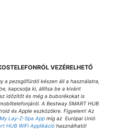
OKOSTELEFONRÓL VEZÉRELHETŐ
y a pezsgőfürdő készen áll a használatra,
e, kapcsolja ki, állítsa be a kívánt
 az időzítőt és még a buborékokat is
 mobiltelefonjáról. A Bestway SMART HUB
droid és Apple eszközökre. Figyelem! Az
a My Lay-Z-Spa App
míg az Európai Unió
t HUB WiFi Applikáció
használható!