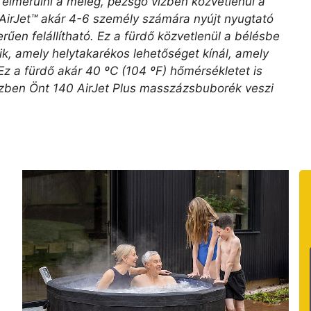
 elmerülni a meleg, pezsgő vízben közvetlenül a
AirJet™ akár 4-6 személy számára nyújt nyugtató
en felállítható. Ez a fürdő közvetlenül a bélésbe
ezik, amely helytakarékos lehetőséget kínál, amely
 a fürdő akár 40 ºC (104 ºF) hőmérsékletet is
iközben Önt 140 AirJet Plus masszázsbuborék veszi