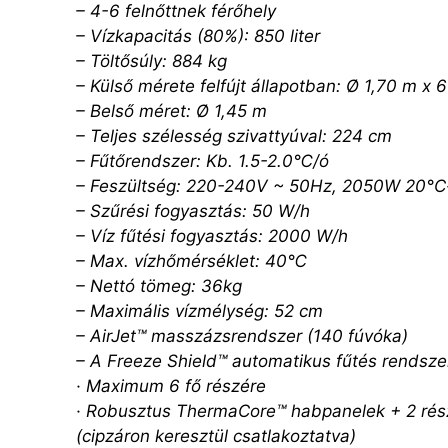
– 4-6 felnőttnek férőhely
– Vízkapacitás (80%): 850 liter
– Töltősúly: 884 kg
– Külső mérete felfújt állapotban: Ø 1,70 m x 
– Belső méret: Ø 1,45 m
– Teljes szélesség szivattyúval: 224 cm
– Fűtőrendszer: Kb. 1.5-2.0℃/ó
– Feszültség: 220-240V ~ 50Hz, 2050W 20°C
– Szűrési fogyasztás: 50 W/h
– Víz fűtési fogyasztás: 2000 W/h
– Max. vízhőmérséklet: 40℃
– Nettó tömeg: 36kg
– Maximális vízmélység: 52 cm
– AirJet™ masszázsrendszer (140 fúvóka)
– A Freeze Shield™ automatikus fűtés rendsze
· Maximum 6 fő részére
· Robusztus ThermaCore™ habpanelek + 2 rés
(cipzáron keresztül csatlakoztatva)