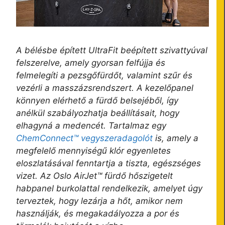
A bélésbe épített UltraFit beépített szivattyúval
felszerelve, amely gyorsan felfújja és
felmelegíti a pezsgőfürdőt, valamint szűr és
vezérli a masszázsrendszert. A kezelőpanel
könnyen elérhető a fürdő belsejéből, így
anélkül szabályozhatja beállításait, hogy
elhagyná a medencét. Tartalmaz egy
ChemConnect™ vegyszeradagolót
is, amely a
megfelelő mennyiségű klór egyenletes
eloszlatásával fenntartja a tiszta, egészséges
vizet. Az Oslo AirJet™ fürdő hőszigetelt
habpanel burkolattal rendelkezik, amelyet úgy
terveztek, hogy lezárja a hőt, amikor nem
használják, és megakadályozza a por és