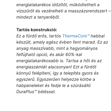
energiatakarékos időzítőt, működtetheti a
vízszűrőt és vezérelheti a masszázsrendszert –
mindezt a tenyeréből.
Tartós konstrukció:
Ez a fürdő erős, tartós
ThermaCore™
habbal
készült, amely egész évben fent marad. Ez az
anyag masszívabb, mint a hagyományos
felfújható opció, és akár 60%-kal
energiatakarékosabb is. Tartsa a hőt és az
energiaszámlát alacsonyan! Ezt a fürdőt
könnyű felépíteni, így a telepítés gyors és
egyszerű. Egyszerűen helyezze körbe a
habpaneleket és fedje le a szúrásálló
DuraPlus™ béléssel.