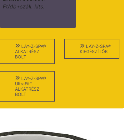
Ft/db+száll. klts.
LAY-Z-SPA®
LAY-Z-SPA®
ALKATRÉSZ
KIEGÉSZÍTŐK
BOLT
LAY-Z-SPA®
UltraFit™
ALKATRÉSZ
BOLT