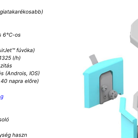
rgiatakarékosabb)
és 6°C-os
irJet™ fúvóka)
1325 l/h)
zitás
s (Androis, IOS)
 40 napra előre)
ég
soló
gység haszn
álata nélkül