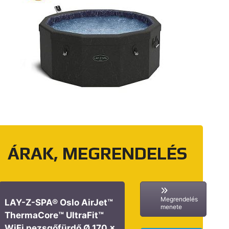
ÁRAK, MEGRENDELÉS
Megrendelés
LAY-Z-SPA® Oslo AirJet™
menete
ThermaCore™ UltraFit™
WiFi pezsgőfürdő Ø 170 x