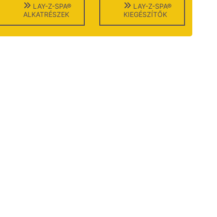
LAY-Z-SPA®
LAY-Z-SPA®
ALKATRÉSZEK
KIEGÉSZÍTŐK