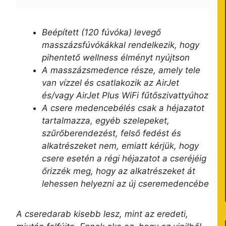
Beépített (120 fúvóka) levegő
masszázsfúvókákkal rendelkezik, hogy
pihentető wellness élményt nyújtson
A masszázsmedence része, amely tele
van vízzel és csatlakozik az AirJet
és/vagy AirJet Plus WiFi fűtőszivattyúhoz
A csere medencebélés csak a héjazatot
tartalmazza, egyéb szelepeket,
szűrőberendezést, felső fedést és
alkatrészeket nem, emiatt kérjük, hogy
csere esetén a régi héjazatot a cseréjéig
őrizzék meg, hogy az alkatrészeket át
lehessen helyezni az új cseremedencébe
A cseredarab kisebb lesz, mint az eredeti,