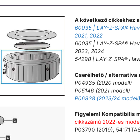
A következő cikkekhez a
60035 | LAY-Z-SPA® Hava
2021, 2022
60035 | LAY-Z-SPA® Hava
2023, 2024
54298 | LAY-Z-SPA® Hava
Cserélhető / alternatíva
P04935 (2020 modell)
P05146 (2021 modell)
P06938 (2023/24 modell
Figyelem! Kompatibilis 
cikkszámú 2022-es modell
P03790 (2019), 54171TAS