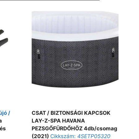
újó /
CSAT / BIZTONSÁGI KAPCSOK
a
LAY-Z-SPA HAVANA
 és
PEZSGŐFÜRDŐHÖZ 4db/csomag
(2021)
Cikkszám:
4SETP05320