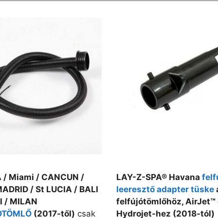
/ Miami / CANCUN /
LAY-Z-SPA® Havana
felf
MADRID / St LUCIA / BALI
leeresztő adapter tüske
I / MILAN
felfújótömlőhöz, AirJet™
ÓTÖMLŐ
(2017-től)
csak
Hydrojet-hez (2018-tól)