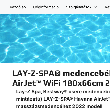
Kilépés
Kezdőlap
Céginformáció
Szolgáltatások
Re
a
tartalomba
LAY-Z-SPA® medencebélé
AirJet™ WiFi 180x66cm 
Lay-Z Spa, Bestway® csere medenceb
mintázatú) LAY-Z-SPA® Havana AirJet™
masszázsmedencéhez 2022 modell