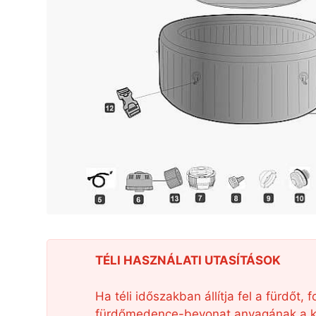
TÉLI HASZNÁLATI UTASÍTÁSOK
Ha téli időszakban állítja fel a fürdő
fürdőmedence-bevonat anyagának a kár