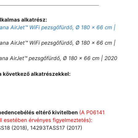
lkalmas alkatrész:
na AirJet™ WiFi pezsgőfürdő, Ø 180 x 66 cm |
na AirJet™ WiFi pezsgőfürdő, Ø 180 x 66 cm |
na AirJet™ pezsgőfürdő, Ø 180 x 66 cm | 2020
 a következő alkatrészekkel:
)
medencebélés eltérő kivitelben
(A P06141
 esetében érvényes figyelmeztetés):
S18 (2018), 14293TASS17 (2017)