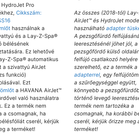
s HydroJet Pro
ékhez,
Cikkszám:
Az összes (2018-tól) Lay
SS16
AirJet™ és HydroJet mode
ömlőt
használnak a
használható
adapter tüsk
vattyú és a Lay-Z-Spa®
A pezsgőfürdő felfújásáná
tó bélésének
leeresztésénél jöhet jól, a
ztatására. Ez lehetővé
pezsgőfördő külső oldalán
Lay-Z-Spa® automatikus
felfújó csatlakozó helyére
t a szivattyú AirJet
szerelhető, ez a termék a
s funkció)
adapterrel
, egy felfújótöm
lásával. Ezt
a szűrőegységgel együtt,
tömlőt
a HAVANA AirJet™
könnyebb a pezsgőfürdőb
rdővel való használatra
történő levegő leeresztés
k. Ez a termék nem
termék nem tartozéka a
a a csomagnak, ha
csomagnak, ha korábbi bé
élésfóliát cserél, kérjük
cserél, kérjük őrizze meg 
eg a terméket!
terméket!