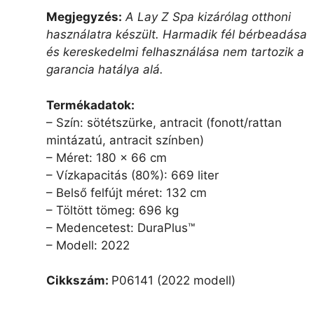
Megjegyzés:
A Lay Z Spa kizárólag otthoni
használatra készült. Harmadik fél bérbeadása
és kereskedelmi felhasználása nem tartozik a
garancia hatálya alá.
Termékadatok:
– Szín: sötétszürke, antracit (fonott/rattan
mintázatú, antracit színben)
– Méret: 180 x 66 cm
– Vízkapacitás (80%): 669 liter
– Belső felfújt méret: 132 cm
– Töltött tömeg: 696 kg
– Medencetest: DuraPlus™
– Modell: 2022
Cikkszám:
P06141 (2022 modell)