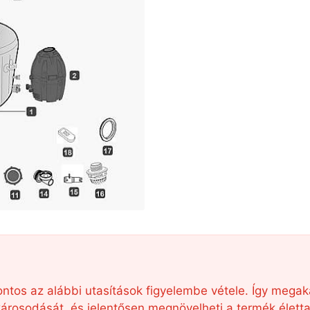
t, fontos az alábbi utasítások figyelembe vétele. Így me
osodását, és jelentősen megnövelheti a termék életta