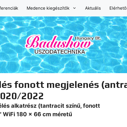
ferenciák
Medence kiegészítők
Aktuális
Elérhet
s fonott megjelenés (antr
2020/2022
élés
alkatrész
(tantracit színű, fonott
 WiFi 180 x 66 cm méretű