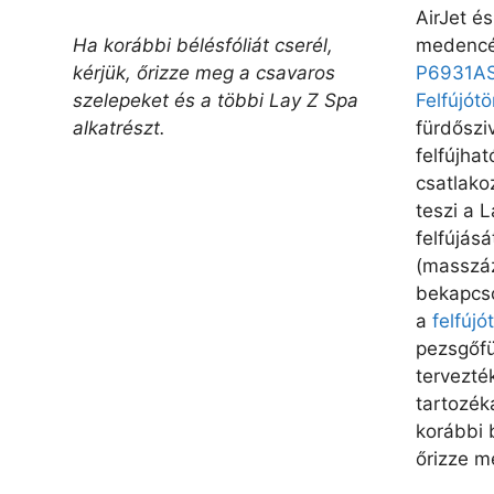
AirJet é
medenc
Ha korábbi bélésfóliát cserél,
P6931A
kérjük, őrizze meg a csavaros
Felfújót
szelepeket és a többi Lay Z Spa
fürdőszi
alkatrészt.
felfújha
csatlako
teszi a 
felfújásá
(masszáz
bekapcso
a
felfújó
pezsgőfü
tervezté
tartozék
korábbi b
őrizze m