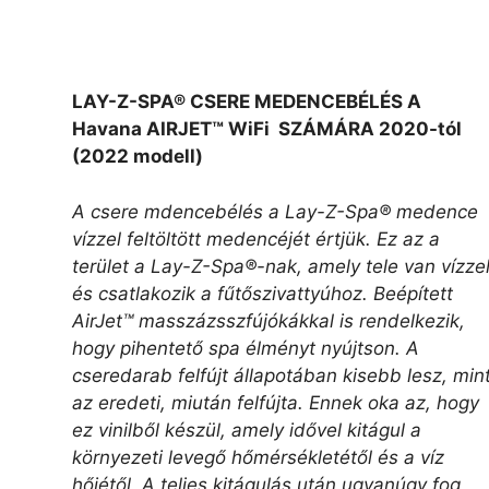
LAY-Z-SPA® CSERE MEDENCEBÉLÉS A
Havana AIRJET™ WiFi SZÁMÁRA 2020-tól
(2022 modell)
A csere mdencebélés a Lay-Z-Spa® medence
vízzel feltöltött medencéjét értjük. Ez az a
terület a Lay-Z-Spa®-nak, amely tele van vízze
és csatlakozik a fűtőszivattyúhoz. Beépített
AirJet™ masszázsszfújókákkal is rendelkezik,
hogy pihentető spa élményt nyújtson. A
cseredarab felfújt állapotában kisebb lesz, min
az eredeti, miután felfújta. Ennek oka az, hogy
ez vinilből készül, amely idővel kitágul a
környezeti levegő hőmérsékletétől és a víz
hőjétől. A teljes kitágulás után ugyanúgy fog