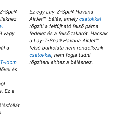
-Z-Spa®
Ez egy Lay-Z-Spa® Havana
llekhez
AirJet™ bélés, amely
csatokkal
e.
rögzíti a felfújható felső párna
l vagy
fedelet és a felső takarót. Hacsak
a Lay-Z-Spa® Havana AirJet™
ál a
felső burkolata nem rendelkezik
csatokkal
, nem fogja tudni
T-idom
rögzíteni ehhez a béléshez.
lővel és
ől
e.
Ez a
lésfóliát
a