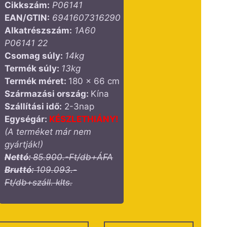
Cikkszám:
P06141
EAN/GTIN:
6941607316290
Alkatrészszám:
1A60
P06141 22
Csomag súly:
14
kg
Termék súly:
13
kg
Termék méret:
180 x 66 cm
Származási ország:
Kína
Szállítási idő:
2-3nap
Egységár:
KÉSZLETHIÁNY!
(A terméket már nem
gyártják!)
Nettó:
85.900.-Ft/db+ÁFA
Bruttó:
109.093.-
Ft/db+száll. klts.