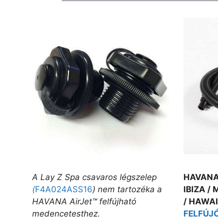
A Lay Z Spa csavaros légszelep
HAVANA 
(
F4A024ASS16
) nem tartozéka a
IBIZA / 
HAVANA AirJet™ felfújható
/ HAWAI
medencetesthez.
FELFÚJ