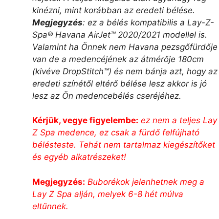
kinézni, mint korábban az eredeti bélése.
Megjegyzés
: ez a bélés kompatibilis a Lay-Z-
Spa® Havana AirJet™ 2020/2021 modellel is.
Valamint ha Önnek nem Havana pezsgőfürdője
van de a medencéjének az átmérője 180cm
(kivéve DropStitch™) és nem bánja azt, hogy az
eredeti színétől eltérő bélése lesz akkor is jó
lesz az Ön medencebélés cseréjéhez.
Kérjük, vegye figyelembe:
ez nem a teljes Lay
Z Spa medence, ez csak a fürdő felfújható
bélésteste. Tehát nem tartalmaz kiegészítőket
és egyéb alkatrészeket!
Megjegyzés:
Buborékok jelenhetnek meg a
Lay Z Spa alján, melyek 6-8 hét múlva
eltűnnek.