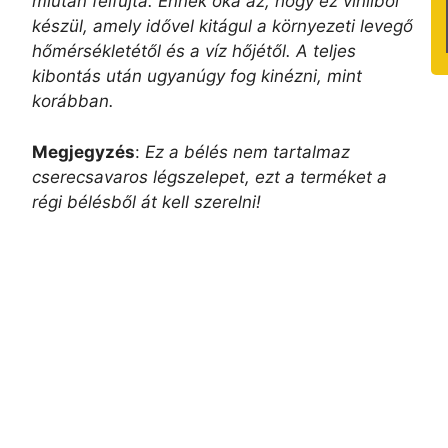
miután felfújta. Ennek oka az, hogy ez vinilből
készül, amely idővel kitágul a környezeti levegő
hőmérsékletétől és a víz hőjétől. A teljes
kibontás után ugyanúgy fog kinézni, mint
korábban.
Megjegyzés
:
Ez a bélés nem tartalmaz
cserecsavaros légszelepet, ezt a terméket a
régi bélésből át kell szerelni!