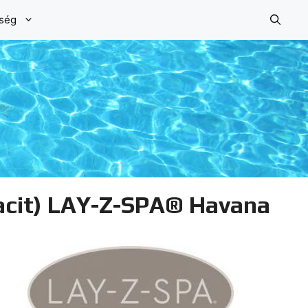
őség
acit) LAY-Z-SPA® Havana