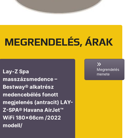
MEGRENDELÉS, ÁRAK
Megrendelés
Lay-Z Spa
menete
masszázsmedence –
Bestway® alkatrész
medencebélés fonott
megjelenés (antracit) LAY-
Z-SPA® Havana AirJet™
WiFi 180x66cm /2022
modell/