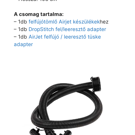
A csomag tartalma:
– 1db
felfújótömlő Airjet készülékek
hez
– 1db
DropStitch fel/leeresztő adapter
– 1db
AirJet felfújó / leeresztő tüske
adapter