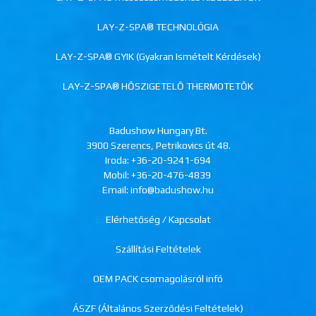
LAY-Z-SPA® TECHNOLÓGIA
LAY-Z-SPA® GYIK (Gyakran Ismételt Kérdések)
LAY-Z-SPA® HŐSZIGETELŐ THERMOTETŐK
Badushow Hungary Bt.
3900 Szerencs, Petrikovics út 48.
Iroda:
+36-20-9241-694
Mobil:
+36-20-476-4839
Email: info@badushow.hu
Elérhetőség / Kapcsolat
Szállítási Feltételek
OEM PACK csomagolásról infó
ÁSZF (Általános Szerződési Feltételek)