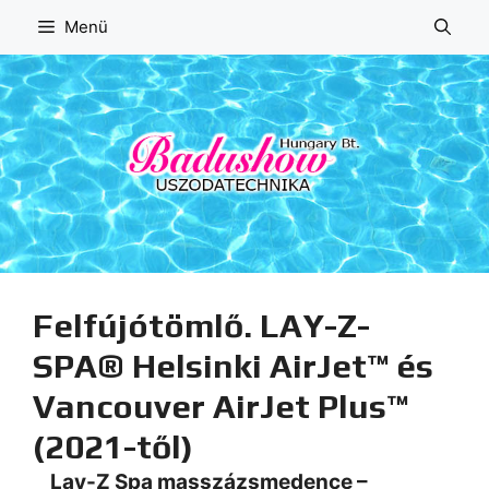
Kilépés
Menü
a
tartalomba
Felfújótömlő. LAY-Z-
SPA® Helsinki AirJet™ és
Vancouver AirJet Plus™
(2021-től)
Lay-Z Spa masszázsmedence –