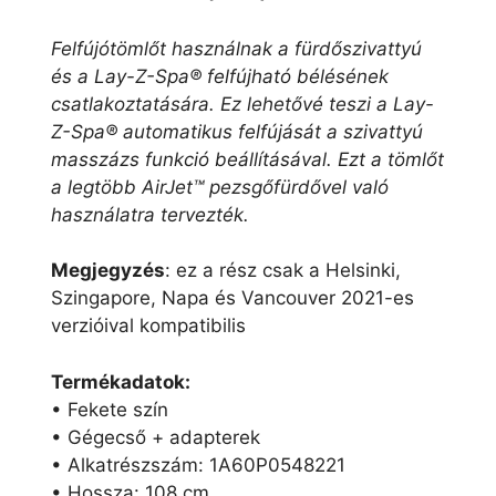
Felfújótömlőt használnak a fürdőszivattyú
és a Lay-Z-Spa® felfújható bélésének
csatlakoztatására. Ez lehetővé teszi a Lay-
Z-Spa® automatikus felfújását a szivattyú
masszázs funkció beállításával. Ezt a tömlőt
a legtöbb AirJet™ pezsgőfürdővel való
használatra tervezték.
Megjegyzés
: ez a rész csak a Helsinki,
Szingapore, Napa és Vancouver 2021-es
verzióival kompatibilis
Termékadatok:
• Fekete szín
• Gégecső + adapterek
• Alkatrészszám: 1A60P0548221
• Hossza: 108 cm