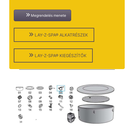
Megrendelés menete
LAY-Z-SPA® ALKATRÉSZEK
LAY-Z-SPA® KIEGÉSZÍTŐK