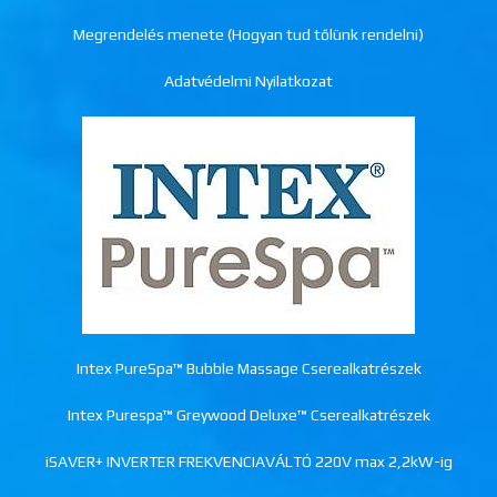
Megrendelés menete (Hogyan tud tőlünk rendelni)
Adatvédelmi Nyilatkozat
Intex PureSpa™ Bubble Massage Cserealkatrészek
Intex Purespa™ Greywood Deluxe™ Cserealkatrészek
iSAVER+ INVERTER FREKVENCIAVÁLTÓ 220V max 2,2kW-ig