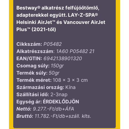
Bestway® alkatrész felfújóőtömlő,
adapterekkel együtt. LAY-Z-SPA®
Helsinki AirJet™ és Vancouver AirJet
Plus™ (2021-től)
Cikkszám:
P05482
Alkatrészszám
:
1A60 P05482 21
EAN/GTIN:
6942138901320
Csomag súly:
150gr
Termék súly:
50gr
Termék méret:
108 x 3 x 3 cm
Származási ország:
Kína
Szállítási idő:
2-3nap
Egység ár: ÉRDEKLŐDJÖN
Nettó:
9.277.-Ft/db+ÁFA
Bruttó:
11.782.-Ft/db+száll. klts.