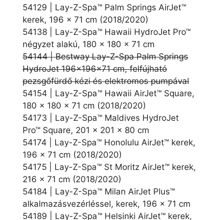
54129 | Lay-Z-Spa™ Palm Springs AirJet™
kerek, 196 x 71 cm (2018/2020)
54138 | Lay-Z-Spa™ Hawaii HydroJet Pro™
négyzet alakú, 180 x 180 x 71 cm
54144 | Bestway Lay-Z-Spa Palm Springs
HydroJet 196x196x71 cm, felfújható
pezsgőfürdő kézi és elektromos pumpával
54154 | Lay-Z-Spa™ Hawaii AirJet™ Square,
180 x 180 x 71 cm (2018/2020)
54173 | Lay-Z-Spa™ Maldives HydroJet
Pro™ Square, 201 x 201 x 80 cm
54174 | Lay-Z-Spa™ Honolulu AirJet™ kerek,
196 x 71 cm (2018/2020)
54175 | Lay-Z-Spa™ St Moritz AirJet™ kerek,
216 x 71 cm (2018/2020)
54184 | Lay-Z-Spa™ Milan AirJet Plus™
alkalmazásvezérléssel, kerek, 196 x 71 cm
54189 | Lay-Z-Spa™ Helsinki AirJet™ kerek,