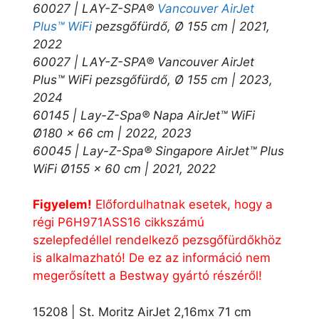
60027 | LAY-Z-SPA®
Vancouver AirJet
Plus™ WiFi
pezsgőfürdő, Ø 155 cm | 2021,
2022
60027 | LAY-Z-SPA® Vancouver AirJet
Plus™ WiFi pezsgőfürdő, Ø 155 cm | 2023,
2024
60145 | Lay-Z-Spa® Napa AirJet™ WiFi
Ø180 x 66 cm | 2022, 2023
60045 | Lay-Z-Spa® Singapore AirJet™ Plus
WiFi Ø155 x 60 cm | 2021, 2022
Figyelem!
Előfordulhatnak esetek, hogy a
régi P6H971ASS16 cikkszámú
szelepfedéllel rendelkező pezsgőfürdőkhöz
is alkalmazható! De ez az információ nem
megerősített a Bestway gyártó részéről!
15208 | St. Moritz AirJet 2,16mx 71 cm