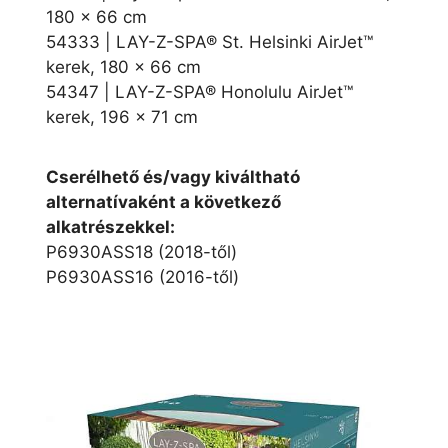
180 x 66 cm
54333 | LAY-Z-SPA® St. Helsinki AirJet™
kerek, 180 x 66 cm
54347 | LAY-Z-SPA® Honolulu AirJet™
kerek, 196 x 71 cm
Cserélhető és/vagy kiváltható
alternatívaként a következő
alkatrészekkel:
P6930ASS18 (2018-től)
P6930ASS16 (2016-től)