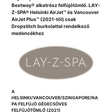
Bestway® alkatrész felfújótömlő. LAY-
Z-SPA® Helsinki AirJet™ és Vancouver
AirJet Plus™ (2021-től) csak
Dropstitch burkolattal rendelkező
medencékhez
A
HELSINKI/VANCOUVER/SZINGAPORE/NA
PA FELFÚJÓ GÉGECSÖVES
FELFÚJÓTÖMLŐ (2021)