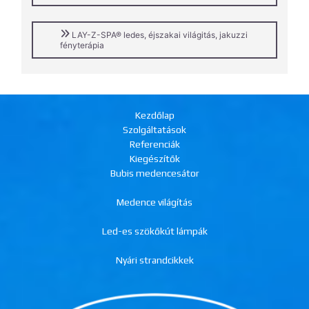
LAY-Z-SPA® ledes, éjszakai világitás, jakuzzi
fényterápia
Kezdőlap
Szolgáltatások
Referenciák
Kiegészítők
Bubis medencesátor
Medence világítás
Led-es szökőkút lámpák
Nyári strandcikkek