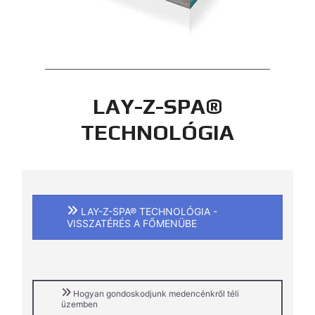
LAY-Z-SPA®
TECHNOLÓGIA
LAY-Z-SPA® TECHNOLÓGIA -
VISSZATÉRÉS A FŐMENÜBE
Hogyan gondoskodjunk medencénkről téli
üzemben