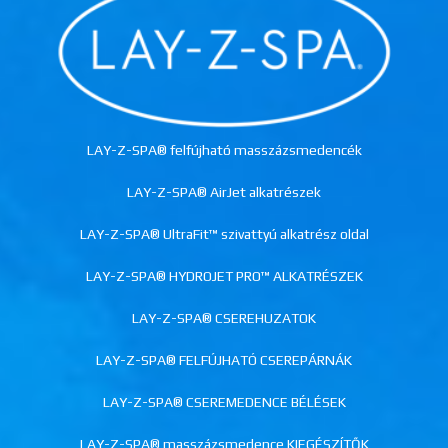
LAY-Z-SPA® felfújható masszázsmedencék
LAY-Z-SPA® AirJet alkatrészek
LAY-Z-SPA® UltraFit™ szivattyú alkatrész oldal
LAY-Z-SPA® HYDROJET PRO™ ALKATRÉSZEK
LAY-Z-SPA® CSEREHUZATOK
LAY-Z-SPA® FELFÚJHATÓ CSEREPÁRNÁK
LAY-Z-SPA® CSEREMEDENCE BÉLÉSEK
LAY-Z-SPA® masszázsmedence KIEGÉSZÍTŐK