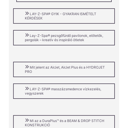
LAY-Z-SPA® GYIK - GYAKRAN ISMÉTELT
KÉRDÉSEK
Lay-Z-Spa® pezsgőfürdő pavilonok, előtetők,
pergolák – kreatív és inspiráló ötletek
Mit jelent az AirJet, AirJet Plus és a HYDROJET
PRO
LAY-Z-SPA® masszázsmedence vízkezelés,
vegyszerek
Mi az a DuraPlus™ és a BEAM & DROP STITCH
KONSTRUKCIÓ