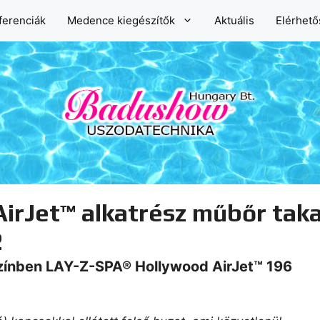
ferenciák
Medence kiegészítők
Aktuális
Elérhet
rJet™ alkatrész műbőr taka
2
zínben LAY-Z-SPA® Hollywood AirJet™ 196