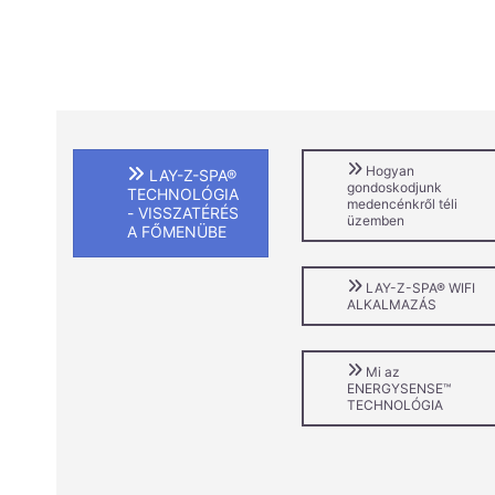
Hogyan
LAY-Z-SPA®
gondoskodjunk
TECHNOLÓGIA
medencénkről téli
- VISSZATÉRÉS
üzemben
A FŐMENÜBE
LAY-Z-SPA® WIFI
ALKALMAZÁS
Mi az
ENERGYSENSE™
TECHNOLÓGIA