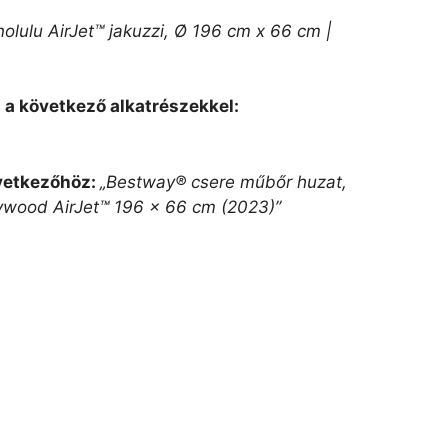
lulu AirJet™ jakuzzi, Ø 196 cm x 66 cm |
a a következő alkatrészekkel:
övetkezőhöz:
„Bestway® csere műbőr huzat,
ywood AirJet™ 196 x 66 cm (2023)”