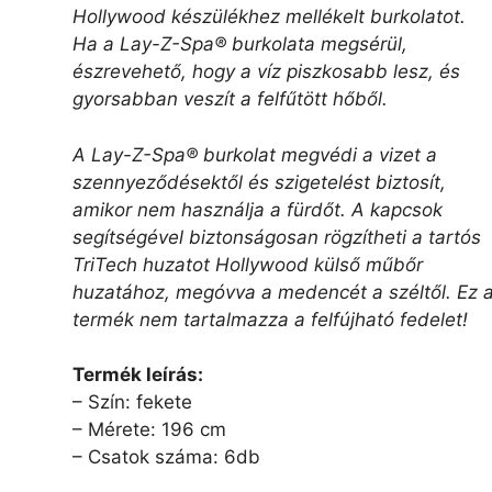
Hollywood készülékhez mellékelt burkolatot.
Ha a Lay-Z-Spa® burkolata megsérül,
észrevehető, hogy a víz piszkosabb lesz, és
gyorsabban veszít a felfűtött hőből.
A Lay-Z-Spa® burkolat megvédi a vizet a
szennyeződésektől és szigetelést biztosít,
amikor nem használja a fürdőt. A kapcsok
segítségével biztonságosan rögzítheti a tartós
TriTech huzatot Hollywood külső műbőr
huzatához, megóvva a medencét a széltől. Ez 
termék nem tartalmazza a felfújható fedelet!
Termék leírás:
– Szín: fekete
– Mérete: 196 cm
– Csatok száma: 6db