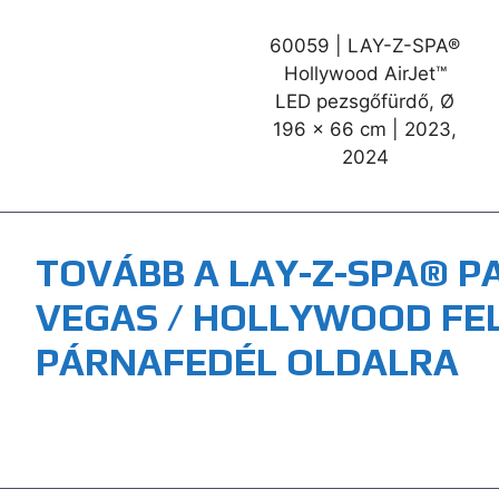
60059 | LAY-Z-SPA®
Hollywood AirJet™
LED pezsgőfürdő, Ø
196 x 66 cm | 2023,
2024
TOVÁBB A LAY-Z-SPA® PA
VEGAS / HOLLYWOOD FE
PÁRNAFEDÉL OLDALRA