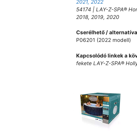
2021, 2022
54174 | LAY-Z-SPA® Hono
2018, 2019, 2020
Cserélhető / alternatív
P06201 (2022 modell)
Kapcsolódó linkek a k
fekete LAY-Z-SPA® Holl