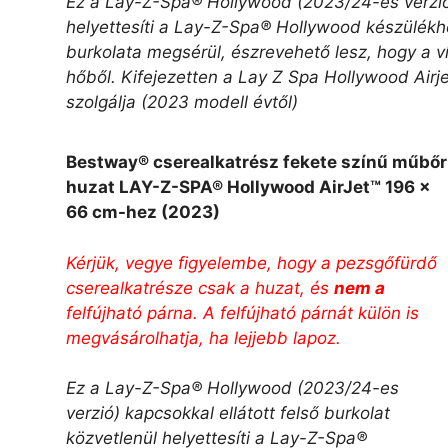
Ez a Lay-Z-Spa® Hollywood (2023/24-es verzió) 
helyettesíti a Lay-Z-Spa® Hollywood készülékh
burkolata megsérül, észrevehető lesz, hogy a v
hőből. Kifejezetten a Lay Z Spa Hollywood Airjet
szolgálja (2023 modell évtől)
Bestway® cserealkatrész fekete színű műbőr
huzat LAY-Z-SPA® Hollywood AirJet™ 196 x
66 cm-hez (2023)
Kérjük, vegye figyelembe, hogy a pezsgőfürdő
cserealkatrésze csak a huzat, és
nem a
felfújható párna. A felfújható párnát külön is
megvásárolhatja, ha lejjebb lapoz.
Ez a Lay-Z-Spa® Hollywood (2023/24-es
verzió) kapcsokkal ellátott felső burkolat
közvetlenül helyettesíti a Lay-Z-Spa®