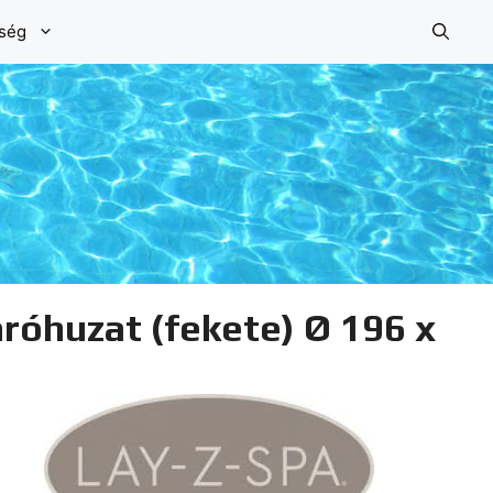
őség
róhuzat (fekete) Ø 196 x