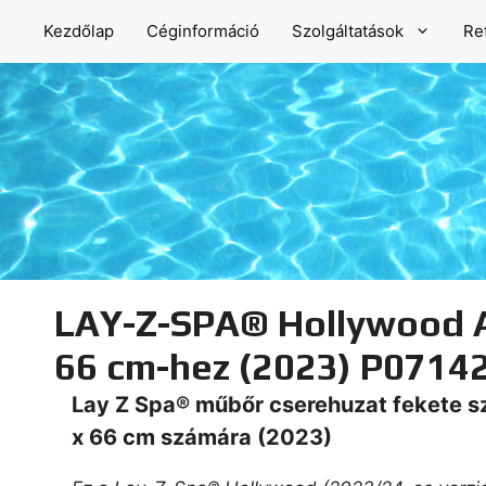
Kilépés
Kezdőlap
Céginformáció
Szolgáltatások
Re
a
tartalomba
LAY-Z-SPA® Hollywood Ai
66 cm-hez (2023) P0714
Lay Z Spa® műbőr cserehuzat fekete s
x 66 cm számára (2023)