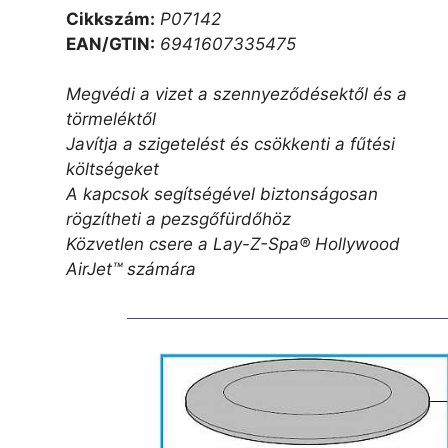
Cikkszám:
P07142
EAN/GTIN:
6941607335475
Megvédi a vizet a szennyeződésektől és a
törmeléktől
Javítja a szigetelést és csökkenti a fűtési
költségeket
A kapcsok segítségével biztonságosan
rögzítheti a pezsgőfürdőhöz
Közvetlen csere a Lay-Z-Spa® Hollywood
AirJet™ számára