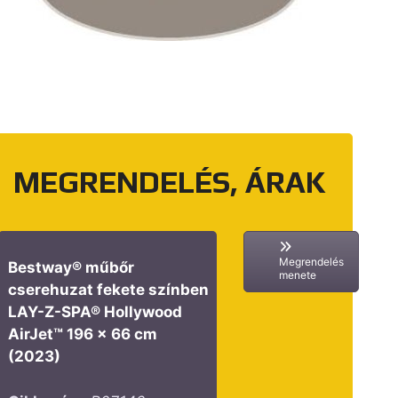
MEGRENDELÉS, ÁRAK
Megrendelés
Bestway® műbőr
menete
cserehuzat fekete színben
LAY-Z-SPA® Hollywood
AirJet™ 196 x 66 cm
(2023)