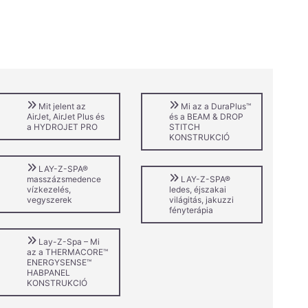
Mit jelent az
Mi az a DuraPlus™
AirJet, AirJet Plus és
és a BEAM & DROP
a HYDROJET PRO
STITCH
KONSTRUKCIÓ
LAY-Z-SPA®
masszázsmedence
LAY-Z-SPA®
vízkezelés,
ledes, éjszakai
vegyszerek
világitás, jakuzzi
fényterápia
Lay-Z-Spa – Mi
az a THERMACORE™
ENERGYSENSE™
HABPANEL
KONSTRUKCIÓ