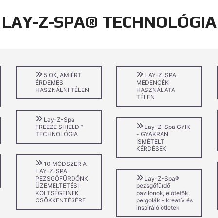
LAY-Z-SPA® TECHNOLÓGIA
5 OK, AMIÉRT
LAY-Z-SPA
ÉRDEMES
MEDENCÉK
HASZNÁLNI TÉLEN
HASZNÁLATA
TÉLEN
Lay-Z-Spa
FREEZE SHIELD™
Lay-Z-Spa GYIK
TECHNOLÓGIA
- GYAKRAN
ISMÉTELT
KÉRDÉSEK
10 MÓDSZER A
LAY-Z-SPA
PEZSGŐFÜRDŐNK
Lay-Z-Spa®
ÜZEMELTETÉSI
pezsgőfürdő
KÖLTSÉGEINEK
pavilonok, előtetők,
CSÖKKENTÉSÉRE
pergolák – kreatív és
inspiráló ötletek