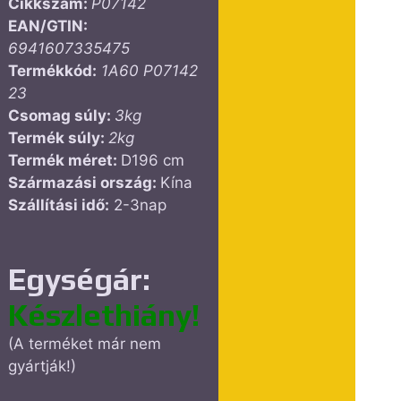
Cikkszám:
P07142
EAN/GTIN:
6941607335475
Termékkód:
1A60 P07142
23
Csomag súly:
3kg
Termék súly:
2kg
Termék méret:
D196 cm
Származási ország:
Kína
Szállítási idő:
2-3nap
Egységár:
Készlethiány!
(A terméket már nem
gyártják!)