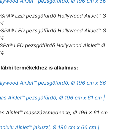
lywood AirJet™ pezsgőfürdő, Ø 196 cm x 66
SPA® LED pezsgőfürdő Hollywood AirJet™ Ø
24
SPA® LED pezsgőfürdő Hollywood AirJet™ Ø
24
SPA® LED pezsgőfürdő Hollywood AirJet™ Ø
24
ábbi termékekhez is alkalmas:
lywood AirJet™ pezsgőfürdő, Ø 196 cm x 66
s AirJet™ pezsgőfürdő, Ø 196 cm x 61 cm |
as AirJet™ masszázsmedence, Ø 196 x 61 cm
lulu AirJet™ jakuzzi, Ø 196 cm x 66 cm |