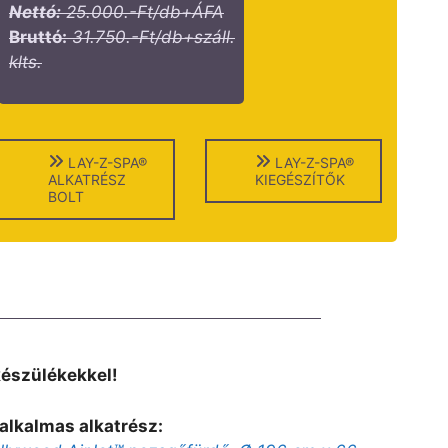
Nettó:
25.000.-Ft/db+ÁFA
Bruttó:
31.750.-Ft/db+száll.
klts.
LAY-Z-SPA®
LAY-Z-SPA®
ALKATRÉSZ
KIEGÉSZÍTŐK
BOLT
készülékekkel!
alkalmas alkatrész: