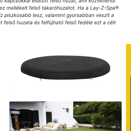
kapcsokkal ellátott felső huzat, ami közvetlenül
ez mellékelt felső takaróhuzatot. Ha a Lay-Z-Spa®
íz piszkosabb lesz, valamint gyorsabban veszít a
 felső huzata és felfújható felső fedéle ezt a célt