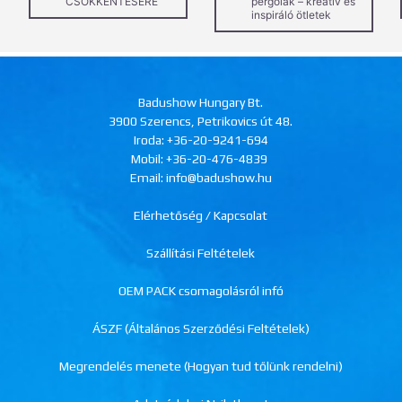
CSÖKKENTÉSÉRE
pergolák – kreatív és
inspiráló ötletek
Badushow Hungary Bt.
3900 Szerencs, Petrikovics út 48.
Iroda:
+36-20-9241-694
Mobil:
+36-20-476-4839
Email: info@badushow.hu
Elérhetőség / Kapcsolat
Szállítási Feltételek
OEM PACK csomagolásról infó
ÁSZF (Általános Szerződési Feltételek)
Megrendelés menete (Hogyan tud tőlünk rendelni)