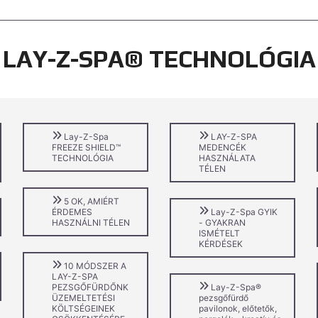
LAY-Z-SPA® TECHNOLÓGIA
Lay-Z-Spa
LAY-Z-SPA
FREEZE SHIELD™
MEDENCÉK
TECHNOLÓGIA
HASZNÁLATA
TÉLEN
5 OK, AMIÉRT
ÉRDEMES
Lay-Z-Spa GYIK
HASZNÁLNI TÉLEN
- GYAKRAN
ISMÉTELT
KÉRDÉSEK
10 MÓDSZER A
LAY-Z-SPA
PEZSGŐFÜRDŐNK
Lay-Z-Spa®
ÜZEMELTETÉSI
pezsgőfürdő
KÖLTSÉGEINEK
pavilonok, előtetők,