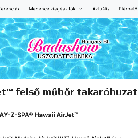
ferenciák
Medence kiegészítők
Aktuális
Elérhet
t™ felső műbőr takaróhuzat 
AY-Z-SPA®
Hawaii AirJet™