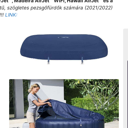
Jet™, Madeira AirJet™ WiFi, Hawaii AirJet™ és a
tű, szögletes pezsgőfürdők számára (2021/2022)
!!!
LINK: