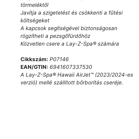
törmeléktől
Javítja a szigetelést és csökkenti a fűtési
költségeket
A kapcsok segítségével biztonságosan
rögzítheti a pezsgőfürdőhöz
Közvetlen csere a Lay-Z-Spa® számára
Cikkszám:
P07146
EAN/GTIN:
6941607337530
A Lay-Z-Spa® Hawaii AirJet™ (2023/2024-es
verzió) mellé szállított bőrborítás cseréje.