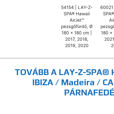
54154 | LAY-Z-
60021 
SPA® Hawaii
SPA®
AirJet™
Ai
pezsgőfürdő, Ø
pezsg
180 x 180 cm |
180 x
2017, 2018,
2021
2019, 2020
2
TOVÁBB A LAY-Z-SPA® H
IBIZA / Madeira / 
PÁRNAFEDÉ