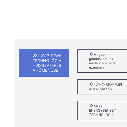
Hogyan
LAY-Z-SPA®
gondoskodjunk
TECHNOLÓGIA
medencénkről téli
- VISSZATÉRÉS
üzemben
A FŐMENÜBE
LAY-Z-SPA® WIFI
ALKALMAZÁS
Mi az
ENERGYSENSE™
TECHNOLÓGIA