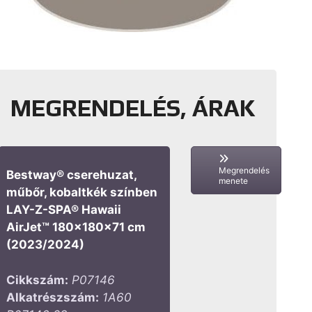
MEGRENDELÉS, ÁRAK
Megrendelés
Bestway® cserehuzat,
menete
műbőr, kobaltkék színben
LAY-Z-SPA® Hawaii
AirJet™ 180x180x71 cm
(2023/2024)
Cikkszám:
P07146
Alkatrészszám:
1A60