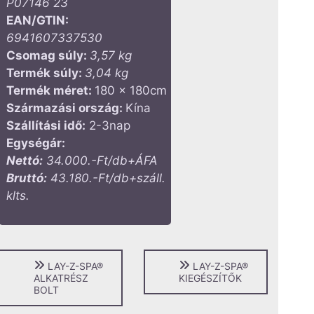
P07146 23
EAN/GTIN:
6941607337530
Csomag súly:
3,57 kg
Termék súly:
3,04 kg
Termék méret:
180 x 180cm
Származási ország:
Kína
Szállítási idő:
2-3nap
Egységár:
Nettó:
34.000.-Ft/db+ÁFA
Bruttó:
43.180.-Ft/db+száll.
klts.
LAY-Z-SPA®
LAY-Z-SPA®
ALKATRÉSZ
KIEGÉSZÍTŐK
BOLT