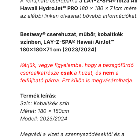
A felfújható cserepárna a
LAY-Z-SPA® Ibiza Air
Hawaii HydroJet™ PRO
180 x 180 x 71cm mére
az alábbi linken olvashat bővebb információkat
Bestway® cserehuzat, műbőr,
kobaltkék
színben, LAY-Z-SPA® Hawaii AirJet™
180x180x71 cm (2023/2024)
Kérjük, vegye figyelembe, hogy a pezsgőfürdő
cserealkatrésze
csak
a huzat, és
nem
a
felfújható párna. Ezt külön is megvásárolhatja.
Termék leírás:
Szín: Kobaltkék szín
Méret: 180 x 180cm
Modell: 2023/2024
Megvédi a vizet a szennyeződésektől és a