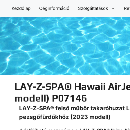
Kilépés
Kezdőlap
Céginformáció
Szolgáltatások
Re
a
tartalomba
LAY-Z-SPA® Hawaii AirJe
modell) P07146
LAY-Z-SPA® felső műbőr takaróhuzat
L
pezsgőfürdőkhöz (2023 modell)