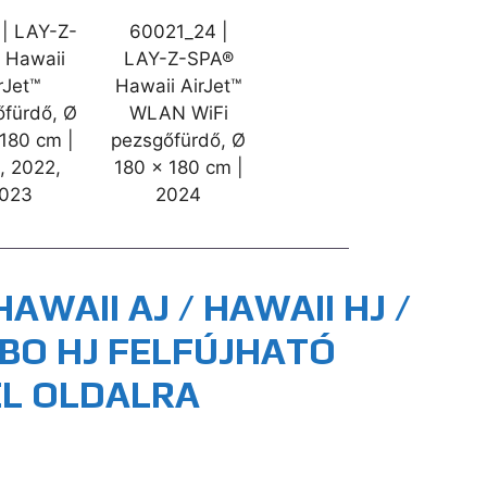
| LAY-Z-
60021_24 |
 Hawaii
LAY-Z-SPA®
rJet™
Hawaii AirJet™
őfürdő, Ø
WLAN WiFi
 180 cm |
pezsgőfürdő, Ø
, 2022,
180 x 180 cm |
023
2024
AWAII AJ / HAWAII HJ /
CABO HJ FELFÚJHATÓ
L OLDALRA