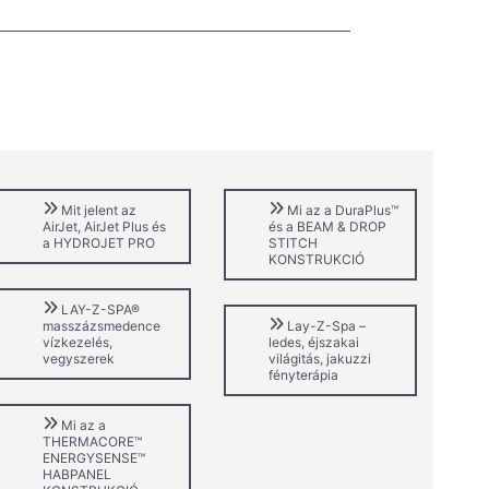
Mit jelent az
Mi az a DuraPlus™
AirJet, AirJet Plus és
és a BEAM & DROP
a HYDROJET PRO
STITCH
KONSTRUKCIÓ
LAY-Z-SPA®
masszázsmedence
Lay-Z-Spa –
vízkezelés,
ledes, éjszakai
vegyszerek
világitás, jakuzzi
fényterápia
Mi az a
THERMACORE™
ENERGYSENSE™
HABPANEL