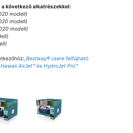
a a következő alkatrészekkel:
20 modell)
20 modell)
20 modell)
ell)
ll)
etkezőhöz:
„Bestway® csere felfújható
Hawaii AirJet™ és HydroJet Pro™