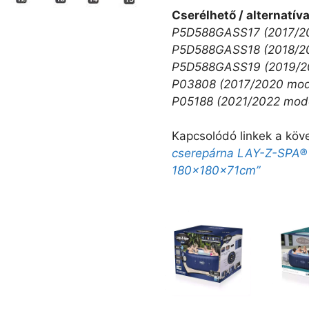
Cserélhető / alternatív
P5D588GASS17 (2017/20
P5D588GASS18 (2018/20
P5D588GASS19 (2019/20
P03808 (2017/2020 mod
P05188 (2021/2022 mode
Kapcsolódó linkek a köv
cserepárna LAY-Z-SPA® 
180x180x71cm”