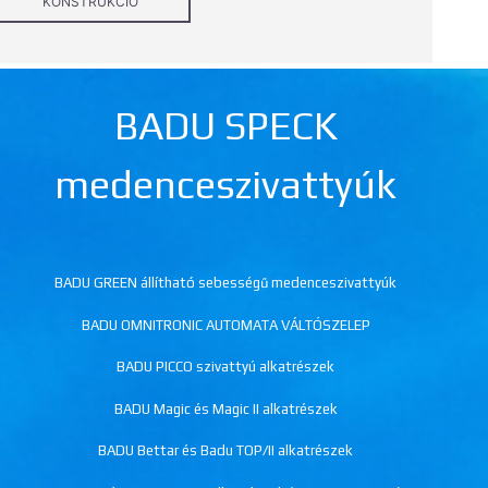
KONSTRUKCIÓ
BADU SPECK
medenceszivattyúk
BADU GREEN állítható sebességű medenceszivattyúk
BADU OMNITRONIC AUTOMATA VÁLTÓSZELEP
BADU PICCO szivattyú alkatrészek
BADU Magic és Magic II alkatrészek
BADU Bettar és Badu TOP/II alkatrészek