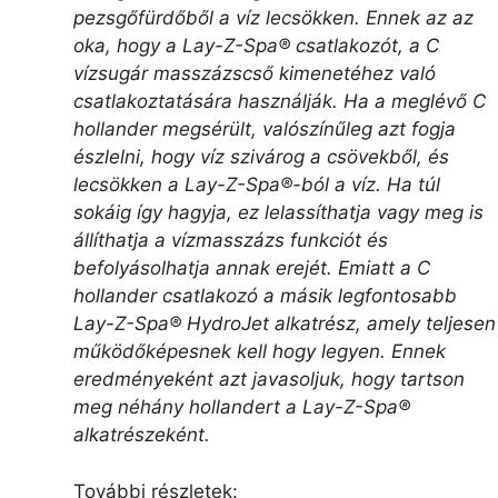
pezsgőfürdőből a víz lecsökken. Ennek az az
oka, hogy a Lay-Z-Spa® csatlakozót, a C
vízsugár masszázscső kimenetéhez való
csatlakoztatására használják. Ha a meglévő C
hollander megsérült, valószínűleg azt fogja
észlelni, hogy víz szivárog a csövekből, és
lecsökken a Lay-Z-Spa®-ból a víz. Ha túl
sokáig így hagyja, ez lelassíthatja vagy meg is
állíthatja a vízmasszázs funkciót és
befolyásolhatja annak erejét. Emiatt a C
hollander csatlakozó a másik legfontosabb
Lay-Z-Spa® HydroJet alkatrész, amely teljesen
működőképesnek kell hogy legyen. Ennek
eredményeként azt javasoljuk, hogy tartson
meg néhány hollandert a Lay-Z-Spa®
alkatrészeként.
További részletek: