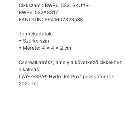
Cikkszám.: BWP61522, SKU#B-
BWP61522ASS17
EAN/GTIN: 6941607323588
Termékadatok:
• Szürke szín
• Mérete: 4 x 4 x 2 cm
Cserealkatrész, amely a következő cikkekhez
alkalmas:
LAY-Z-SPA® HydroJet Pro™ pezsgőfürdők
2021-től