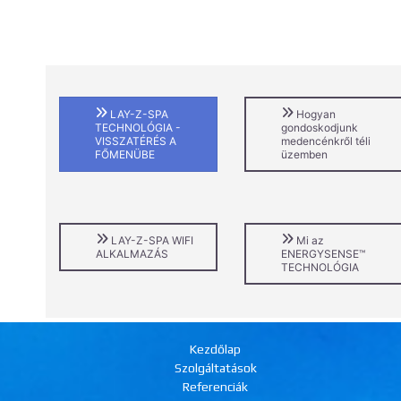
LAY-Z-SPA
Hogyan
TECHNOLÓGIA -
gondoskodjunk
VISSZATÉRÉS A
medencénkről téli
FŐMENÜBE
üzemben
LAY-Z-SPA WIFI
Mi az
ALKALMAZÁS
ENERGYSENSE™
TECHNOLÓGIA
Kezdőlap
Szolgáltatások
Referenciák