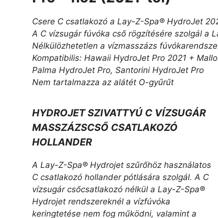
Csere C csatlakozó a Lay-Z-Spa® HydroJet 20
A C vízsugár fúvóka cső rögzítésére szolgál a
Nélkülözhetetlen a vízmasszázs fúvókarendsze
Kompatibilis: Hawaii HydroJet Pro 2021 + Mall
Palma HydroJet Pro, Santorini HydroJet Pro
Nem tartalmazza az alátét O-gyűrűt
HYDROJET SZIVATTYÚ
C
VÍZSUGÁR
MASSZÁZSCSŐ CSATLAKOZÓ
HOLLANDER
A Lay-Z-Spa® Hydrojet szűrőhöz használatos
C csatlakozó hollander pótlására szolgál. A C
vízsugár csőcsatlakozó nélkül a Lay-Z-Spa®
Hydrojet rendszereknél a vízfúvóka
keringtetése nem fog működni, valamint a