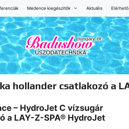
ferenciák
Medence kiegészítők
Aktuális
Elérhet
óka hollander csatlakozó a 
e – HydroJet C vízsugár
zó a LAY-Z-SPA® HydroJet