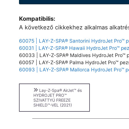
Kompatibilis:
A következő cikkekhez alkalmas alkatré
60075 | LAY-Z-SPA® Santorini HydroJet Pro™ p
60031 | LAY-Z-SPA® Hawaii HydroJet Pro™ pez
60033 | LAY-Z-SPA® Maldives HydroJet Pro™ p
60057 | LAY-Z-SPA® Palma HydroJet Pro™ pezs
60093 | LAY-Z-SPA® Mallorca HydroJet Pro™ p
Lay-Z-Spa® AirJet™ és
HYDROJET PRO™
SZIVATTYÚ FREEZE
SHIELD™-VEL (2021)