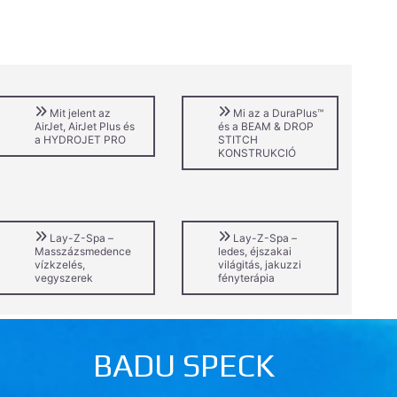
Mit jelent az
Mi az a DuraPlus™
AirJet, AirJet Plus és
és a BEAM & DROP
a HYDROJET PRO
STITCH
KONSTRUKCIÓ
Lay-Z-Spa –
Lay-Z-Spa –
Masszázsmedence
ledes, éjszakai
vízkzelés,
világitás, jakuzzi
vegyszerek
fényterápia
BADU SPECK