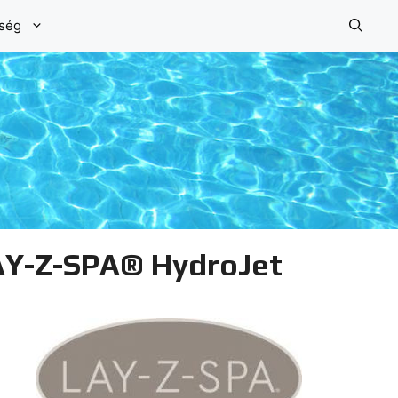
őség
LAY-Z-SPA® HydroJet