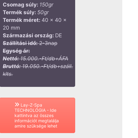
Csomag súly:
150gr
Termék súly:
50gr
Termék méret:
40 x 40 x
20 mm
Származási ország:
DE
Szállítási idő:
2-3nap
Egység ár:
Nettó:
15.000.-Ft/db+ÁFA
Bruttó:
19.050.-Ft/db+száll.
klts.
Lay-Z-Spa
TECHNOLÓGIA - Ide
kattintva az összes
információt megtalálja
amire szüksége lehet