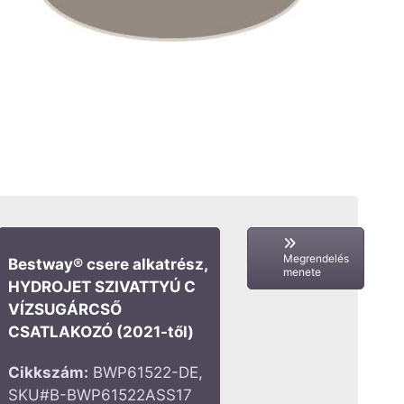
Megrendelés
Bestway® csere alkatrész,
menete
HYDROJET SZIVATTYÚ C
VÍZSUGÁRCSŐ
CSATLAKOZÓ (2021-től)
Cikkszám:
BWP61522-DE,
SKU#B-BWP61522ASS17