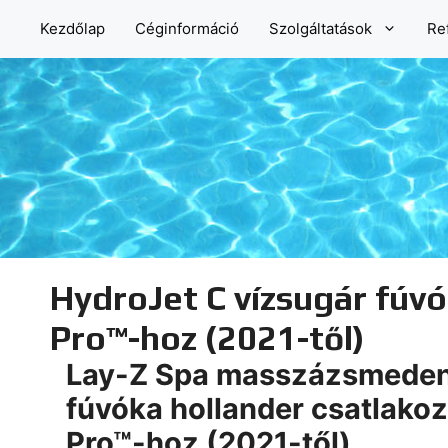
Kilépés
Kezdőlap
Céginformáció
Szolgáltatások
Re
a
tartalomba
HydroJet C vízsugár fúv
Pro™-hoz (2021-től)
Lay-Z Spa masszázsmedenc
fúvóka hollander csatlako
Pro™-hoz (2021-től)