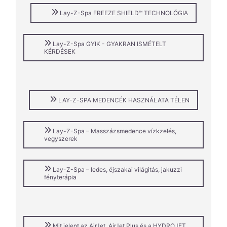
Lay-Z-Spa FREEZE SHIELD™ TECHNOLÓGIA
Lay-Z-Spa GYIK - GYAKRAN ISMÉTELT
KÉRDÉSEK
LAY-Z-SPA MEDENCÉK HASZNÁLATA TÉLEN
Lay-Z-Spa – Masszázsmedence vízkzelés,
vegyszerek
Lay-Z-Spa – ledes, éjszakai világitás, jakuzzi
fényterápia
Mit jelent az AirJet, AirJet Plus és a HYDROJET