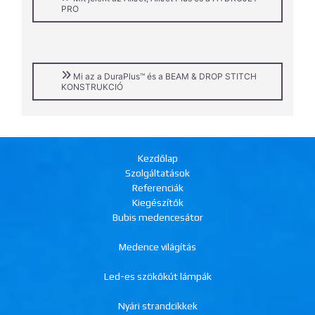
PRO
Mi az a DuraPlus™ és a BEAM & DROP STITCH
KONSTRUKCIÓ
Kezdőlap
Szolgáltatások
Referenciák
Kiegészítők
Bubis medencesátor
Medence világítás
Led-es szökőkút lámpák
Nyári strandcikkek