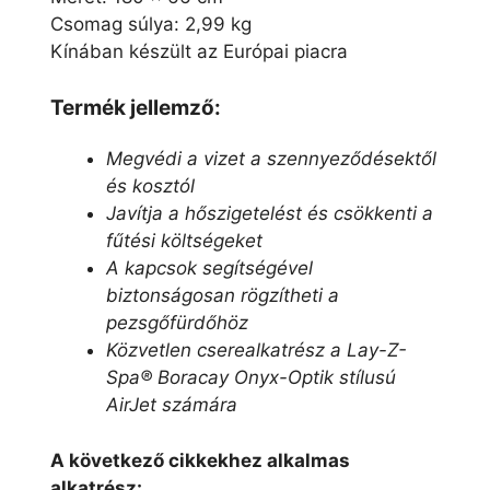
Csomag súlya: 2,99 kg
Kínában készült az Európai piacra
Termék jellemző:
Megvédi a vizet a szennyeződésektől
és kosztól
Javítja a hőszigetelést és csökkenti a
fűtési költségeket
A kapcsok segítségével
biztonságosan rögzítheti a
pezsgőfürdőhöz
Közvetlen cserealkatrész a Lay-Z-
Spa® Boracay Onyx-Optik stílusú
AirJet számára
A következő cikkekhez alkalmas
alkatrész: