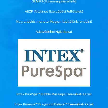
OEM PACK csomagolásról infó
ÁSZF (Általános Szerződési Feltételek)
Megrendelés menete (Hogyan tud tőlünk rendelni)
Adatvédelmi Nyilatkozat
Intex PureSpa™ Bubble Massage Cserealkatrészek
Intex Purespa™ Greywood Deluxe™ Cserealkatrészek