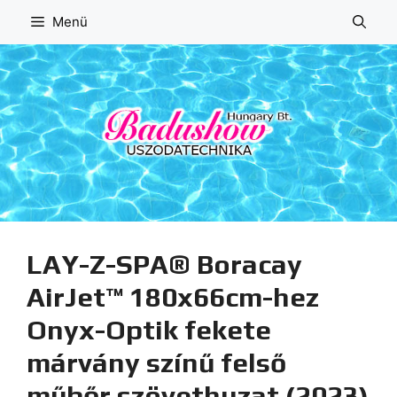
Kilépés
Menü
a
tartalomba
LAY-Z-SPA® Boracay
AirJet™ 180x66cm-hez
Onyx-Optik fekete
márvány színű felső
műbőr szövethuzat (2023)