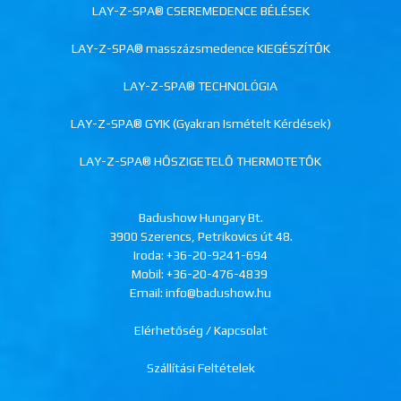
LAY-Z-SPA® CSEREMEDENCE BÉLÉSEK
LAY-Z-SPA® masszázsmedence KIEGÉSZÍTŐK
LAY-Z-SPA® TECHNOLÓGIA
LAY-Z-SPA® GYIK (Gyakran Ismételt Kérdések)
LAY-Z-SPA® HŐSZIGETELŐ THERMOTETŐK
Badushow Hungary Bt.
3900 Szerencs, Petrikovics út 48.
Iroda:
+36-20-9241-694
Mobil:
+36-20-476-4839
Email: info@badushow.hu
Elérhetőség / Kapcsolat
Szállítási Feltételek