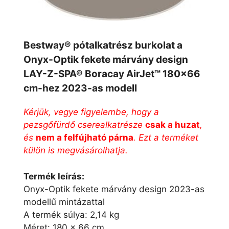
Bestway® pótalkatrész burkolat a
Onyx-Optik fekete márvány design
LAY-Z-SPA® Boracay AirJet™ 180×66
cm-hez 2023-as modell
Kérjük, vegye figyelembe, hogy a
pezsgőfürdő cserealkatrésze
csak a huzat
,
és
nem a felfújható párna
. Ezt a terméket
külön is megvásárolhatja.
Termék leírás:
Onyx-Optik fekete márvány design 2023-as
modellű mintázattal
A termék súlya: 2,14 kg
Méret: 180 x 66 cm