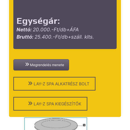
Egységár:
Nettó:
20
.000.-Ft/db+ÁFA
Bruttó:
25.400.-Ft/db+száll. klts.
Megrendelés menete
LAY-Z SPA ALKATRÉSZ BOLT
LAY-Z SPA KIEGÉSZÍTŐK