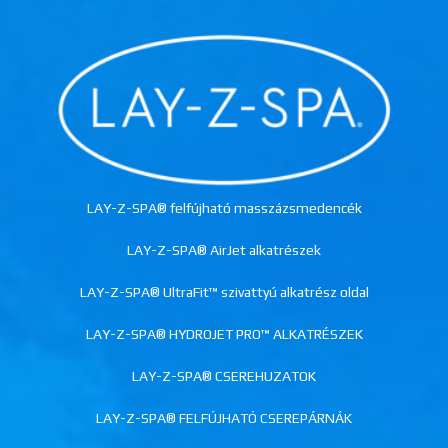
LAY-Z-SPA® felfújható masszázsmedencék
LAY-Z-SPA® AirJet alkatrészek
LAY-Z-SPA® UltraFit™ szivattyú alkatrész oldal
LAY-Z-SPA® HYDROJET PRO™ ALKATRÉSZEK
LAY-Z-SPA® CSEREHUZATOK
LAY-Z-SPA® FELFÚJHATÓ CSEREPÁRNÁK