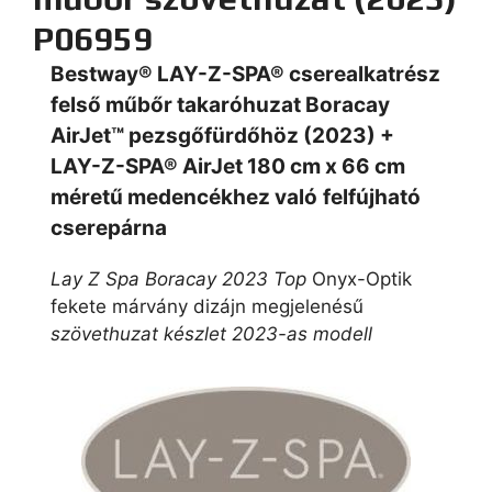
P06959
Bestway® LAY-Z-SPA® cserealkatrész
felső műbőr takaróhuzat Boracay
AirJet™ pezsgőfürdőhöz (2023) +
LAY-Z-SPA® AirJet 180 cm x 66 cm
méretű medencékhez való
felfújható
cserepárna
Lay Z Spa Boracay 2023 Top
Onyx-Optik
fekete márvány dizájn megjelenésű
szövethuzat készlet 2023-as modell