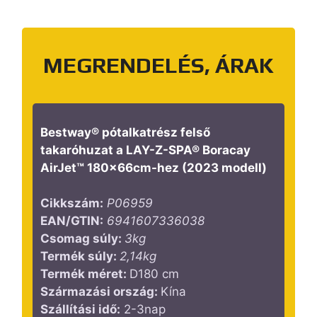
MEGRENDELÉS, ÁRAK
Bestway® pótalkatrész felső
takaróhuzat a LAY-Z-SPA® Boracay
AirJet™ 180x66cm-hez (2023 modell)
Cikkszám:
P06959
EAN/GTIN:
6941607336038
Csomag súly:
3kg
Termék súly:
2,14kg
Termék méret:
D180 cm
Származási ország:
Kína
Szállítási idő:
2-3nap