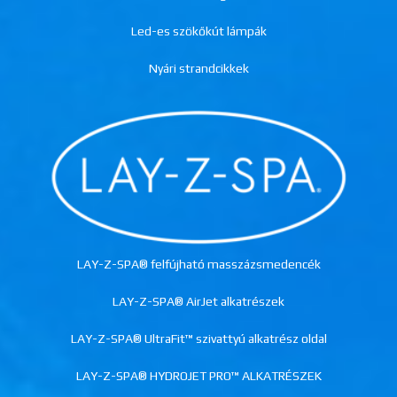
Led-es szökőkút lámpák
Nyári strandcikkek
LAY-Z-SPA® felfújható masszázsmedencék
LAY-Z-SPA® AirJet alkatrészek
LAY-Z-SPA® UltraFit™ szivattyú alkatrész oldal
LAY-Z-SPA® HYDROJET PRO™ ALKATRÉSZEK