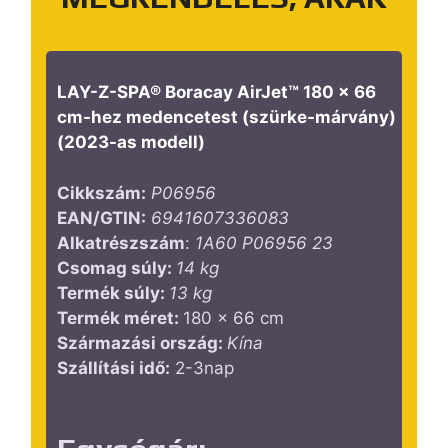
LAY-Z-SPA® Boracay AirJet™ 180 x 66
cm-hez medencetest (szürke-márvány)
(2023-as modell)
Cikkszám:
P06956
EAN/GTIN:
6941607336083
Alkatrészszám
:
1A60 P06956 23
Csomag súly:
14
kg
Termék súly:
13
kg
Termék méret:
180 x 66 cm
Származási ország:
Kína
Szállítási idő:
2-3nap