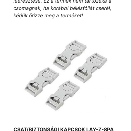
leeresztése.
Ez a termék nem tartozéka a
csomagnak, ha korábbi bélésfóliát cserél,
kérjük őrizze meg a terméket!
CSAT/BIZTONSÁGI KAPCSOK LAY-Z-SPA