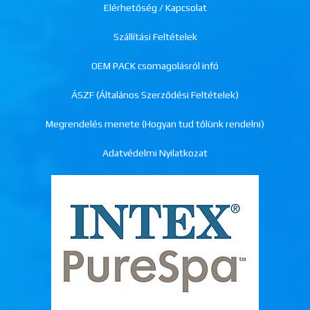
Elérhetőség / Kapcsolat
Szállítási Feltételek
OEM PACK csomagolásról infó
ÁSZF (Általános Szerződési Feltételek)
Megrendelés menete (Hogyan tud tőlünk rendelni)
Adatvédelmi Nyilatkozat