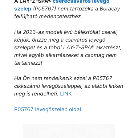
A LAY-Z-SPA®
cserecsavaros levegő
szelep
(P05767) nem tartozéka a Boracay
felfújható medencetesthez.
Ha 2023-as modell évű bélésfóliát cserél,
kérjük, őrizze meg a csavaros levegő
szelepet és a többi LAY-Z-SPA® alkatrészt,
mivel egyéb alkatrészeket a csomag nem
tartalmazz!
Ha Ön nem rendelkezik ezzel a P05767
cikkszámú levegőszeleppel, az alábbi linken
meg is rendelheti.
LINK
P05767 levegőszelep oldal