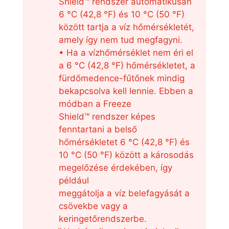
Shield™ rendszer automatikusan
6 °C (42,8 °F) és 10 °C (50 °F)
között tartja a víz hőmérsékletét,
amely így nem tud megfagyni.
• Ha a vízhőmérséklet nem éri el
a 6 °C (42,8 °F) hőmérsékletet, a
fürdőmedence-fűtőnek mindig
bekapcsolva kell lennie. Ebben a
módban a Freeze
Shield™ rendszer képes
fenntartani a belső
hőmérsékletet 6 °C (42,8 °F) és
10 °C (50 °F) között a károsodás
megelőzése érdekében, így
például
meggátolja a víz belefagyását a
csövekbe vagy a
keringetőrendszerbe.