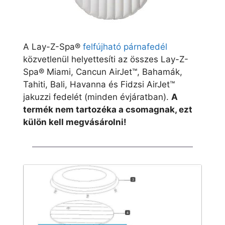
A Lay-Z-Spa®
felfújható párnafedél
közvetlenül helyettesíti az összes Lay-Z-
Spa® Miami, Cancun AirJet™, Bahamák,
Tahiti, Bali, Havanna és Fidzsi AirJet™
jakuzzi fedelét (minden évjáratban).
A
termék nem tartozéka a csomagnak, ezt
külön kell megvásárolni!