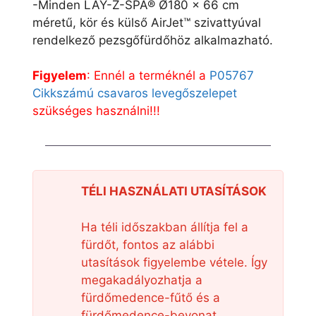
-Minden LAY-Z-SPA® Ø180 x 66 cm
méretű, kör és külső AirJet™ szivattyúval
rendelkező pezsgőfürdőhöz alkalmazható.
Figyelem
: Ennél a terméknél a
P05767
Cikkszámú csavaros levegőszelepet
szükséges használni!!!
TÉLI HASZNÁLATI UTASÍTÁSOK
Ha téli időszakban állítja fel a
fürdőt, fontos az alábbi
utasítások figyelembe vétele. Így
megakadályozhatja a
fürdőmedence-fűtő és a
fürdőmedence-bevonat