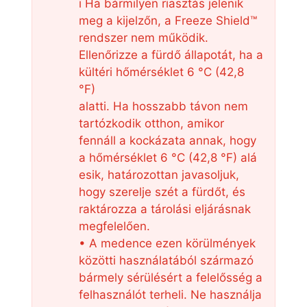
ï Ha bármilyen riasztás jelenik
meg a kijelzőn, a Freeze Shield™
rendszer nem működik.
Ellenőrizze a fürdő állapotát, ha a
kültéri hőmérséklet 6 °C (42,8
°F)
alatti. Ha hosszabb távon nem
tartózkodik otthon, amikor
fennáll a kockázata annak, hogy
a hőmérséklet 6 °C (42,8 °F) alá
esik, határozottan javasoljuk,
hogy szerelje szét a fürdőt, és
raktározza a tárolási eljárásnak
megfelelően.
• A medence ezen körülmények
közötti használatából származó
bármely sérülésért a felelősség a
felhasználót terheli. Ne használja