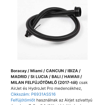
Boracay / Miami / CANCUN / IBIZA /
MADRID / St LUCIA / BALI / HAWAII /
MILAN FELFÚJÓTÖMLŐ (2017-től)
csak
AirJet és HydroJet Pro medencékhez,
Cikkszám: P6931ASS16
Felfújótömlőt
használnak az Airjet szivattyú