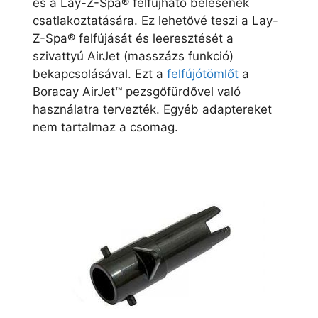
és a Lay-Z-Spa® felfújható bélésének
csatlakoztatására. Ez lehetővé teszi a Lay-
Z-Spa® felfújását és leeresztését a
szivattyú AirJet (masszázs funkció)
bekapcsolásával. Ezt a
felfújótömlőt
a
Boracay AirJet™ pezsgőfürdővel való
használatra tervezték. Egyéb adaptereket
nem tartalmaz a csomag.