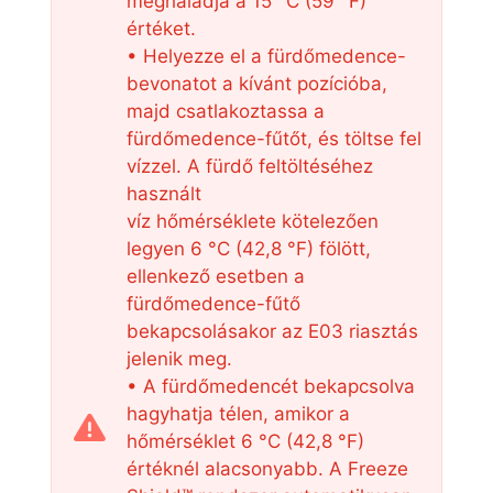
meghaladja a 15 °C (59 °F)
értéket.
• Helyezze el a fürdőmedence-
bevonatot a kívánt pozícióba,
majd csatlakoztassa a
fürdőmedence-fűtőt, és töltse fel
vízzel. A fürdő feltöltéséhez
használt
víz hőmérséklete kötelezően
legyen 6 °C (42,8 °F) fölött,
ellenkező esetben a
fürdőmedence-fűtő
bekapcsolásakor az E03 riasztás
jelenik meg.
• A fürdőmedencét bekapcsolva
hagyhatja télen, amikor a
hőmérséklet 6 °C (42,8 °F)
értéknél alacsonyabb. A Freeze