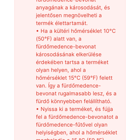
anyagának a károsodását, és
jelentősen megnövelheti a
termék élettartamát.
• Ha a kültéri hőmérséklet 10°C
(50°F) alatt van, a
fürdőmedence-bevonat
károsodásának elkerülése
érdekében tartsa a terméket
olyan helyen, ahol a
hőmérséklet 15°C (59°F) felett
van. Így a fürdőmedence-
bevonat rugalmasabb lesz, és a
fürdő könnyebben felállítható.
• Nyissa ki a terméket, és fújja
fel a fürdőmedence-bevonatot a
fürdőmedence-fűtővel olyan
helyiségben, ahol a hőmérséklet