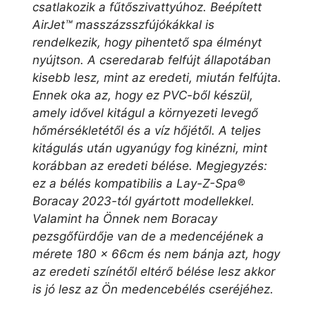
csatlakozik a fűtőszivattyúhoz. Beépített
AirJet™ masszázsszfújókákkal is
rendelkezik, hogy pihentető spa élményt
nyújtson. A cseredarab felfújt állapotában
kisebb lesz, mint az eredeti, miután felfújta.
Ennek oka az, hogy ez PVC-ből készül,
amely idővel kitágul a környezeti levegő
hőmérsékletétől és a víz hőjétől. A teljes
kitágulás után ugyanúgy fog kinézni, mint
korábban az eredeti bélése. Megjegyzés:
ez a bélés kompatibilis a Lay-Z-Spa®
Boracay 2023-tól gyártott modellekkel.
Valamint ha Önnek nem Boracay
pezsgőfürdője van de a medencéjének a
mérete 180 x 66cm és nem bánja azt, hogy
az eredeti színétől eltérő bélése lesz akkor
is jó lesz az Ön medencebélés cseréjéhez.