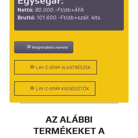
Egységár:
Nettó
:
8
0.000.-Ft/db+ÁFA
Bruttó
:
101
.600.-Ft/db+száll. klts.
Megrendelés menete
LAY-Z-SPA® ALKATRÉSZEK
LAY-Z-SPA® KIEGÉSZÍTŐK
AZ ALÁBBI
TERMÉKEKET A