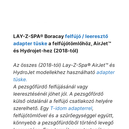
LAY-Z-SPA® Boracay
felfújó / leeresztő
adapter tüske
a felfújótömlőhöz, AirJet™
és Hydrojet-hez (2018-tól)
Az összes (2018-tól) Lay-Z-Spa® AirJet™ és
HydroJet modellekhez használható
adapter
tüske.
A pezsgőfürdő felfújásánál vagy
leeresztésénél jöhet jól. A pezsgőfördő
külső oldalánál a felfújó csatlakozó helyére
szerelhető. Egy
T-idom adapterrel
,
felfújótömlővel és a szűrőegységgel együtt,
könnyebb a pezsgőfürdőből történő levegő