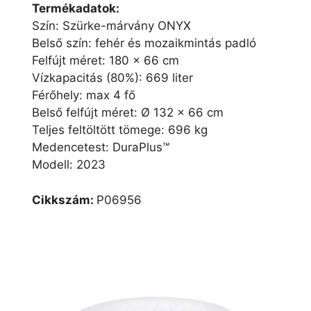
Termékadatok:
Szín: Szürke-márvány ONYX
Belső szín: fehér és mozaikmintás padló
Felfújt méret: 180 x 66 cm
Vízkapacitás (80%): 669 liter
Férőhely: max 4 fő
Belső felfújt méret: Ø 132 x 66 cm
Teljes feltöltött tömege: 696 kg
Medencetest: DuraPlus™
Modell: 2023
Cikkszám:
P06956