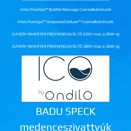
Intex PureSpa™ Bubble Massage Cserealkatrészek
Intex Purespa™ Greywood Deluxe™ Cserealkatrészek
iSAVER+ INVERTER FREKVENCIAVÁLTÓ 220V max 2,2kW-ig
iSAVER+ INVERTER FREKVENCIAVÁLTÓ 380V max 2,2kW-ig
BADU SPECK
medenceszivattyúk