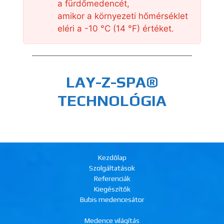
a fürdőmedencét,
amikor a környezeti hőmérséklet
eléri a -10 °C (14 °F) értéket.
LAY-Z-SPA®
TECHNOLÓGIA
Kezdőlap
Szolgáltatások
Referenciák
Kiegészítők
Bubis medencesátor
Medence világítás