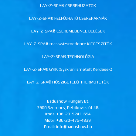
LAY-Z-SPA® CSEREHUZATOK
LAY-Z-SPA® FELFÚJHATÓ CSEREPÁRNÁK
LAY-Z-SPA® CSEREMEDENCE BÉLÉSEK
LAY-Z-SPA® masszázsmedence KIEGÉSZÍTŐK
LAY-Z-SPA® TECHNOLÓGIA
LAY-Z-SPA® GYIK (Gyakran Ismételt Kérdések)
LAY-Z-SPA® HŐSZIGETELŐ THERMOTETŐK
Badushow Hungary Bt.
3900 Szerencs, Petrikovics út 48.
Iroda:
+36-20-9241-694
Mobil:
+36-20-476-4839
Email: info@badushow.hu