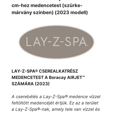
cm-hez medencetest (szürke-
márvány színben) (2023 modell)
LAY-Z-SPA® CSEREALKATRÉSZ
MEDENCETEST A Boracay AIRJET™
SZÁMÁRA (2023)
A cserebélés a Lay-Z-Spa® medence vízzel
feltöltött medencéjét értjük. Ez az a terület
a Lay-Z-Spa®-nak, amely tele van vízzel és