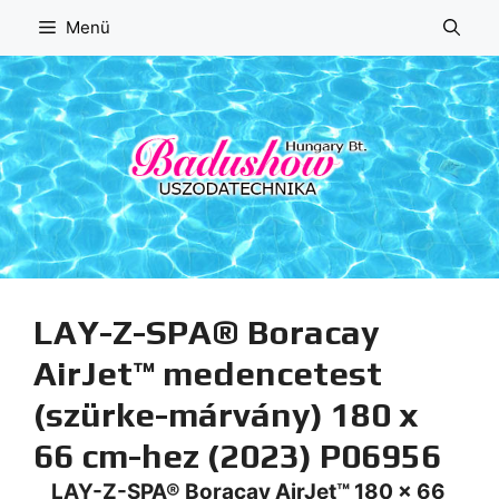
Kilépés
Menü
a
tartalomba
LAY-Z-SPA® Boracay
AirJet™ medencetest
(szürke-márvány) 180 x
66 cm-hez (2023) P06956
LAY-Z-SPA® Boracay AirJet™ 180 x 66