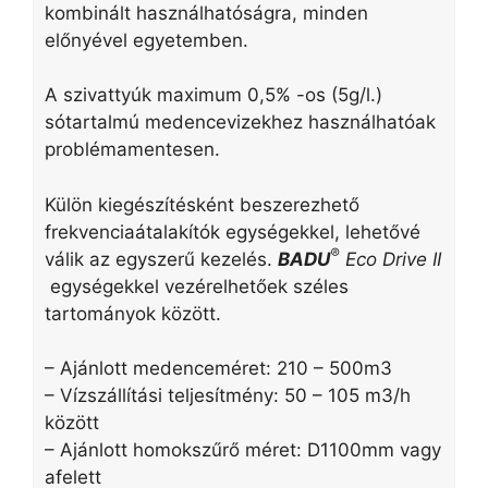
kombinált használhatóságra, minden
előnyével egyetemben.
A szivattyúk maximum 0,5% -os (5g/l.)
sótartalmú medencevizekhez használhatóak
problémamentesen.
Külön kiegészítésként beszerezhető
frekvenciaátalakítók egységekkel, lehetővé
®
válik az egyszerű kezelés.
BADU
Eco Drive II
egységekkel vezérelhetőek széles
tartományok között.
– Ajánlott medenceméret: 210 – 500m3
– Vízszállítási teljesítmény: 50 – 105 m3/h
között
– Ajánlott homokszűrő méret: D1100mm vagy
afelett