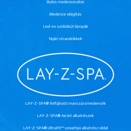
Bubis medencesátor
Medence világítás
Led-es szökőkút lámpák
Nyári strandcikkek
LAY-Z-SPA® felfújható masszázsmedencék
LAY-Z-SPA® AirJet alkatrészek
LAY-Z-SPA® UltraFit™ szivattyú alkatrész oldal