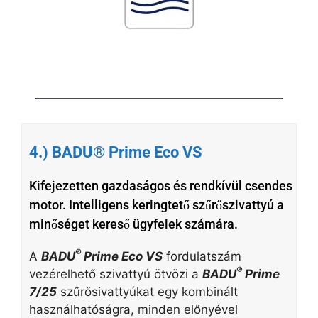
4.) BADU® Prime Eco VS
Kifejezetten gazdaságos és rendkívül csendes
motor. Intelligens keringtető szűrőszivattyú a
minőséget kereső ügyfelek számára.
®
A
BADU
Prime Eco VS
fordulatszám
®
vezérelhető szivattyú ötvözi a
BADU
Prime
7/25
szűrősivattyúkat egy kombinált
használhatóságra, minden előnyével