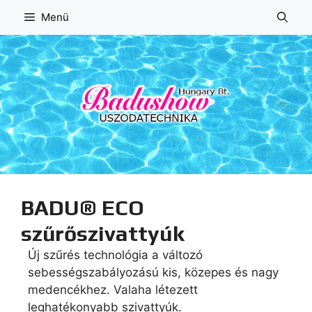
Kilépés
Menü
a
tartalomba
BADU® ECO
szűrőszivattyúk
Új szűrés technológia a változó
sebességszabályozású kis, közepes és nagy
medencékhez. Valaha létezett
leghatékonyabb szivattyúk.