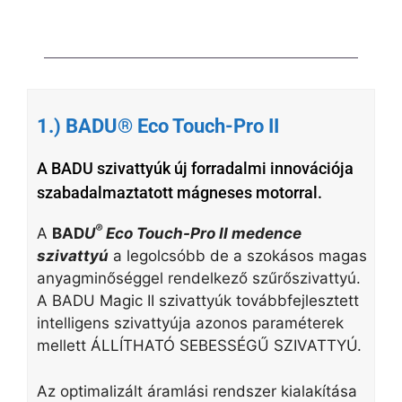
1.) BADU® Eco Touch-Pro II
A BADU szivattyúk új forradalmi innovációja
szabadalmaztatott mágneses motorral.
®
A
BAD
U
Eco Touch-Pro II medence
szivattyú
a legolcsóbb de a szokásos magas
anyagminőséggel rendelkező szűrőszivattyú.
A BADU Magic II szivattyúk továbbfejlesztett
intelligens szivattyúja azonos paraméterek
mellett ÁLLÍTHATÓ SEBESSÉGŰ SZIVATTYÚ.
Az optimalizált áramlási rendszer kialakítása