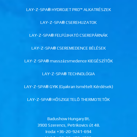
LAY-Z-SPA® HYDROJET PRO™ ALKATRÉSZEK
LAY-Z-SPA® CSEREHUZATOK
LAY-Z-SPA® FELFÚJHATÓ CSEREPÁRNÁK
LAY-Z-SPA® CSEREMEDENCE BÉLÉSEK
LAY-Z-SPA® masszázsmedence KIEGÉSZÍTŐK
LAY-Z-SPA® TECHNOLÓGIA
LAY-Z-SPA® GYIK (Gyakran Ismételt Kérdések)
LAY-Z-SPA® HŐSZIGETELŐ THERMOTETŐK
Badushow Hungary Bt.
3900 Szerencs, Petrikovics út 48.
Iroda:
+36-20-9241-694