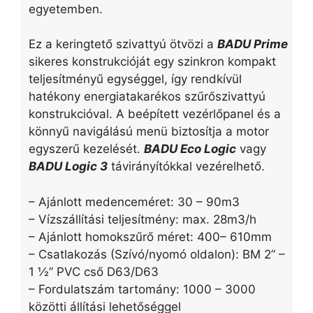
egyetemben.
Ez a keringtető szivattyú ötvözi a
BADU Prime
sikeres konstrukcióját egy szinkron kompakt
teljesítményű egységgel, így rendkívül
hatékony energiatakarékos szűrőszivattyú
konstrukcióval. A beépített vezérlőpanel és a
könnyű navigálású menü biztosítja a motor
egyszerű kezelését.
BADU Eco Logic
vagy
BADU Logic 3
távirányítókkal vezérelhető.
– Ajánlott medenceméret: 30 – 90m3
– Vízszállítási teljesítmény: max. 28m3/h
– Ajánlott homokszűrő méret: 400– 610mm
– Csatlakozás (Szívó/nyomó oldalon): BM 2” –
1 ½” PVC cső D63/D63
– Fordulatszám tartomány: 1000 – 3000
közötti állítási lehetőséggel