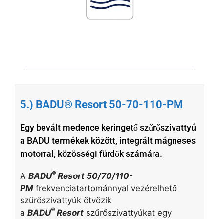
5.) BADU® Resort 50-70-110-PM
Egy bevált medence keringető szűrőszivattyú
a BADU termékek között, integrált mágneses
motorral, közösségi fürdők számára.
®
A
BADU
Resort 50/70/110-
PM
frekvenciatartománnyal vezérelhető
szűrőszivattyúk ötvözik
®
a
BADU
Resort
szűrőszivattyúkat egy