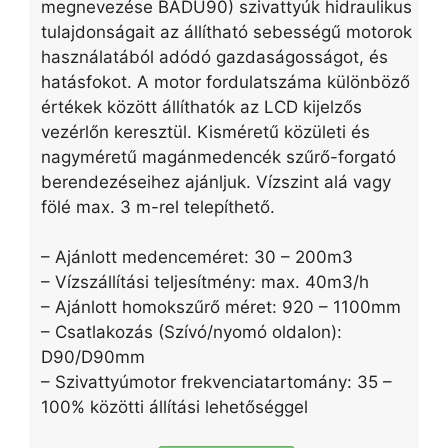
megnevezése BADU90) szivattyúk hidraulikus
tulajdonságait az állítható sebességű motorok
használatából adódó gazdaságosságot, és
hatásfokot. A motor fordulatszáma különböző
értékek között állíthatók az LCD kijelzős
vezérlőn keresztül. Kisméretű közületi és
nagyméretű magánmedencék szűrő-forgató
berendezéseihez ajánljuk. Vízszint alá vagy
fölé max. 3 m-rel telepíthető.
– Ajánlott medenceméret: 30 – 200m3
– Vízszállítási teljesítmény: max. 40m3/h
– Ajánlott homokszűrő méret: 920 – 1100mm
– Csatlakozás (Szívó/nyomó oldalon):
D90/D90mm
– Szivattyúmotor frekvenciatartomány: 35 –
100% közötti állítási lehetőséggel