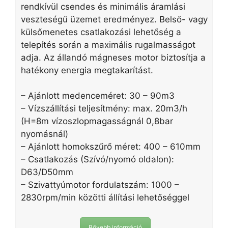
rendkívül csendes és minimális áramlási
veszteségű üzemet eredményez. Belső- vagy
külsőmenetes csatlakozási lehetőség a
telepítés során a maximális rugalmasságot
adja. Az állandó mágneses motor biztosítja a
hatékony energia megtakarítást.
– Ajánlott medenceméret: 30 – 90m3
– Vízszállítási teljesítmény: max. 20m3/h
(H=8m vízoszlopmagasságnál 0,8bar
nyomásnál)
– Ajánlott homokszűrő méret: 400 – 610mm
– Csatlakozás (Szívó/nyomó oldalon):
D63/D50mm
– Szivattyúmotor fordulatszám: 1000 –
2830rpm/min közötti állítási lehetőséggel
Bővebb információ