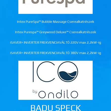
Intex PureSpa™ Bubble Massage Cserealkatrészek
Intex Purespa™ Greywood Deluxe™ Cserealkatrészek
iSAVER+ INVERTER FREKVENCIAVÁLTÓ 220V max 2,2kW-ig
iSAVER+ INVERTER FREKVENCIAVÁLTÓ 380V max 2,2kW-ig
BADU SPECK