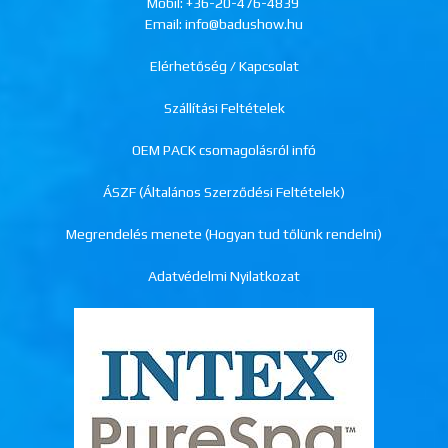
Mobil:
+36-20-476-4839
Email: info@badushow.hu
Elérhetőség / Kapcsolat
Szállítási Feltételek
OEM PACK csomagolásról infó
ÁSZF (Általános Szerződési Feltételek)
Megrendelés menete (Hogyan tud tőlünk rendelni)
Adatvédelmi Nyilatkozat