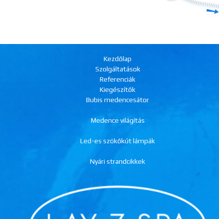
Kezdőlap
Szolgáltatások
Referenciák
Kiegészítők
Bubis medencesátor
Medence világítás
Led-es szökőkút lámpák
Nyári strandcikkek