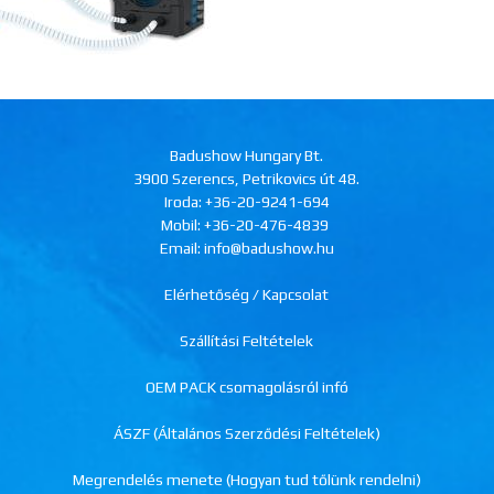
Badushow Hungary Bt.
3900 Szerencs, Petrikovics út 48.
Iroda:
+36-20-9241-694
Mobil:
+36-20-476-4839
Email: info@badushow.hu
Elérhetőség / Kapcsolat
Szállítási Feltételek
OEM PACK csomagolásról infó
ÁSZF (Általános Szerződési Feltételek)
Megrendelés menete (Hogyan tud tőlünk rendelni)