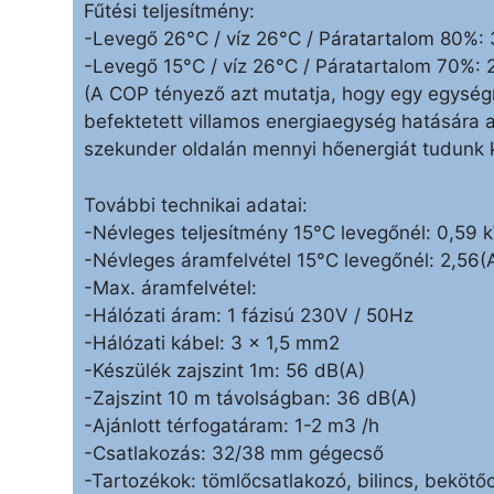
Fűtési teljesítmény:
-Levegő 26°C / víz 26°C / Páratartalom 80%: 
-Levegő 15°C / víz 26°C / Páratartalom 70%: 
(A COP tényező azt mutatja, hogy egy egységn
befektetett villamos energiaegység hatására a
szekunder oldalán mennyi hőenergiát tudunk k
További technikai adatai:
-Névleges teljesítmény 15°C levegőnél: 0,59 
-Névleges áramfelvétel 15°C levegőnél: 2,56(
-Max. áramfelvétel:
-Hálózati áram: 1 fázisú 230V / 50Hz
-Hálózati kábel: 3 x 1,5 mm2
-Készülék zajszint 1m: 56 dB(A)
-Zajszint 10 m távolságban: 36 dB(A)
-Ajánlott térfogatáram: 1-2 m3 /h
-Csatlakozás: 32/38 mm gégecső
-Tartozékok: tömlőcsatlakozó, bilincs, bekötő