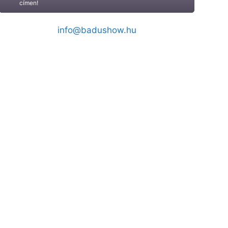
címen!
info@badushow.hu