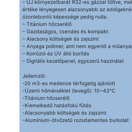
– ÚJ környezetbarát R32-es gázzal töltve, m
értéke lényegesen alacsonyabb az eddigeknél
ózonlebontó képessége pedig nulla.
– Titánium hőcserélő
– Gazdaságos, csendes és kompakt
– Alacsony költségek és zajszint
– Anyaga polimer, ami nem egyenlő a műanya
– Korrózió és UV álló borítás
– Digitális kezelőpanel, egyszerű használat
Jellemzői:
-20 m3-es medence térfogatig ajánlott
-Üzemi hőmérséklet (levegő): 10~43°C
-Titánium hőcserélő
-Kiemelkedő hatásfokú fűtés
-Alacsonyabb költségek és zajszint
-Alumínium-ötvözetű rozsdamentes burkolat