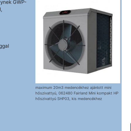
elynek GWP-
,
ggal
maximum 20m3 medencékhez ajánlott mini
hőszivattyú, 062480 Fairland Mini kompakt HP
hőszivattyú SHP03, kis medencékhez