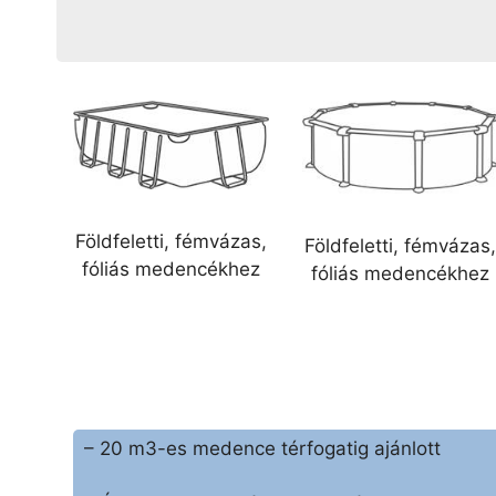
Földfeletti, fémvázas,
Földfeletti, fémvázas,
fóliás medencékhez
fóliás medencékhez
– 20 m3-es medence térfogatig ajánlott