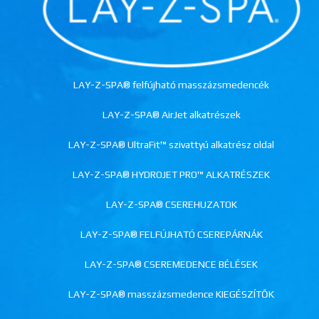
LAY-Z-SPA® felfújható masszázsmedencék
LAY-Z-SPA® AirJet alkatrészek
LAY-Z-SPA® UltraFit™ szivattyú alkatrész oldal
LAY-Z-SPA® HYDROJET PRO™ ALKATRÉSZEK
LAY-Z-SPA® CSEREHUZATOK
LAY-Z-SPA® FELFÚJHATÓ CSEREPÁRNÁK
LAY-Z-SPA® CSEREMEDENCE BÉLÉSEK
LAY-Z-SPA® masszázsmedence KIEGÉSZÍTŐK