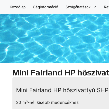
Kilépés
Kezdőlap
Céginformáció
Szolgáltatások
Re
a
tartalomba
Mini Fairland HP hősziv
Mini Fairland HP hőszivattyú SH
20 m³-nél kisebb medencékhez