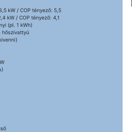
3,5 kW / COP tényező: 5,5
2,4 kW / COP tényező: 4,1
yi (pl. 1 kWh)
 hőszivattyú
ivenni)
kW
A)
cső