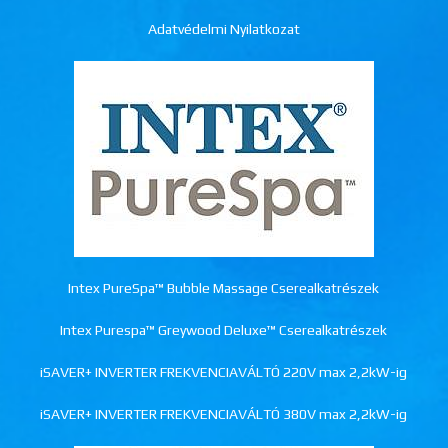
Adatvédelmi Nyilatkozat
Intex PureSpa™ Bubble Massage Cserealkatrészek
Intex Purespa™ Greywood Deluxe™ Cserealkatrészek
iSAVER+ INVERTER FREKVENCIAVÁLTÓ 220V max 2,2kW-ig
iSAVER+ INVERTER FREKVENCIAVÁLTÓ 380V max 2,2kW-ig