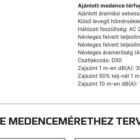
Ajánlott medence térfo
Ajánlott áramlási sebess
Külső levegő hőmérsékle
Hálózati feszültség: AC
Névleges felvett teljes
Névleges felvett teljesí
Névleges áramerőség (A
Csatlakozás: D50
Zajszint 1 m-en dB(A): 
Zajszint 50% telj-nél 1 
Zajszint 10 m-en dB(A):
LE MEDENCEMÉRETHEZ TER