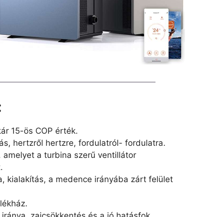
:
ár 15-ös COP érték.
 hertzről hertzre, fordulatról- fordulatra.
amelyet a turbina szerű ventillátor
.
 kialakítás, a medence irányába zárt felület
lékház.
 iránya, zajcsökkentés és a jó
hatásfok