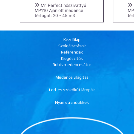
Mr. Perfect hőszivattyú
MP110 Ajánlott medence
MP
térfogat: 20 - 45 m3
tér
Kezdőlap
Szolgáltatások
Referenciák
Kiegészítők
Bubis medencesátor
Medence világítás
Led-es szökőkút lámpák
Nyári strandcikkek