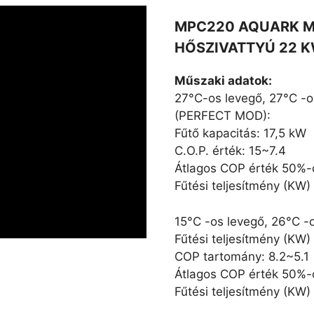
MPC220 AQUARK Mr
HŐSZIVATTYÚ 22 
Műszaki adatok:
27°C-os levegő, 27°C -o
(PERFECT MOD):
Fűtő kapacitás: 17,5 kW
C.O.P. érték: 15~7.4
Átlagos COP érték 50%-os
Fűtési teljesítmény (
15°C -os levegő, 26°C -
Fűtési teljesítmény (K
COP tartomány: 8.2~5.1
Átlagos COP érték 50%-o
Fűtési teljesítmény (