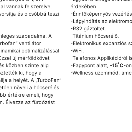
al vannak felszerelve,
érdekében.
yorsítja és olcsóbbá teszi
-Érintőképernyős vezérlés
-Lágyindítás az elektrom
-R32 gáztöltet.
-Titánium hőcserélő.
önleges szabadalma. A
-Elektronikus expanziós s
bofan” ventilátor
-WiFi.
dinamikai optimalizálással
-Telefonos Applikációról 
 Ezzel új mérföldkövet
°
-Fagypont alatt,
-15
C
-on
s közben szinte alig
-Wellness üzemmód, am
sztették ki, hogy a
lja a helyét. A „TurboFan”
etően növeli a hőcserélés
obb értékre emeli, hogy
n. Élvezze az fürdőzést