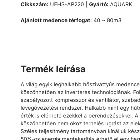
Cikkszám
: UFHS-AP220 |
Gyártó
: AQUARK
Ajánlott medence térfogat
: 40 ~ 80m3
Termék leírása
A világ egyik leghalkabb hőszivattyús medenc
köszönhetően az inverteres technológiának. F
szabályozott kompresszor és ventilátor, szabad
levegővezetési rendszer. Halkabb mint egy hű
érték is elérhető ezekkel a berendezésekkel. A
köszönhetően nem okoz terhelés ugrást az ele
Széles teljesítmény tartományban kínáljuk kész
50%-os energia megtakarítás érhető el egy 