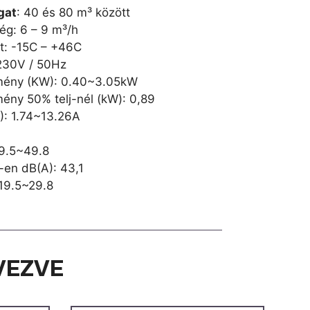
gat
: 40 és 80 m³ között
ég: 6 – 9 m³/h
t: -15C – +46C
 230V / 50Hz
ítmény (KW): 0.40~3.05kW
tmény 50% telj-nél (kW): 0,89
): 1.74~13.26A
39.5~49.8
m-en dB(A): 43,1
 19.5~29.8
VEZVE