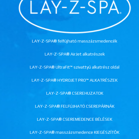
LAY-Z-SPA® felfújható masszázsmedencék
LAY-Z-SPA® AirJet alkatrészek
LAY-Z-SPA® UltraFit™ szivattyú alkatrész oldal
LAY-Z-SPA® HYDROJET PRO™ ALKATRÉSZEK
LAY-Z-SPA® CSEREHUZATOK
LAY-Z-SPA® FELFÚJHATÓ CSEREPÁRNÁK
LAY-Z-SPA® CSEREMEDENCE BÉLÉSEK
LAY-Z-SPA® masszázsmedence KIEGÉSZÍTŐK