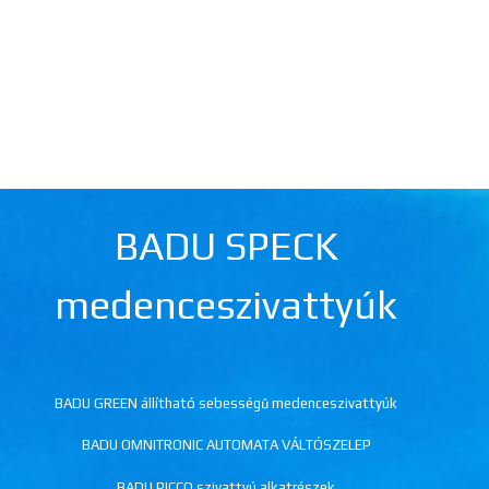
BADU SPECK
medenceszivattyúk
BADU GREEN állítható sebességű medenceszivattyúk
BADU OMNITRONIC AUTOMATA VÁLTÓSZELEP
BADU PICCO szivattyú alkatrészek