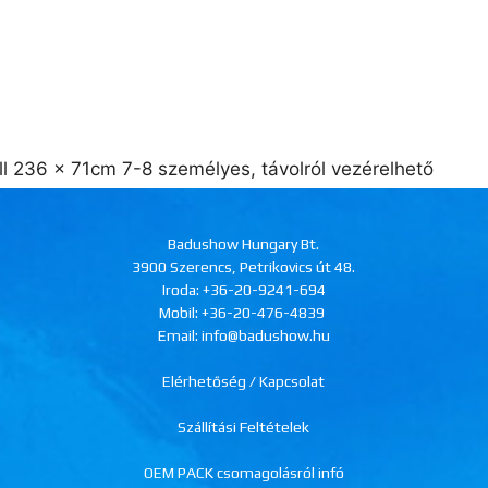
l 236 x 71cm 7-8 személyes, távolról vezérelhető
Badushow Hungary Bt.
3900 Szerencs, Petrikovics út 48.
Iroda:
+36-20-9241-694
Mobil:
+36-20-476-4839
Email: info@badushow.hu
Elérhetőség / Kapcsolat
Szállítási Feltételek
OEM PACK csomagolásról infó