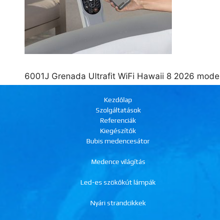
6001J Grenada Ultrafit WiFi Hawaii 8 2026 model
Kezdőlap
Szolgáltatások
Referenciák
Kiegészítők
Bubis medencesátor
Medence világítás
Led-es szökőkút lámpák
Nyári strandcikkek