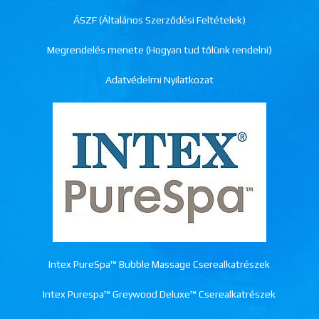
ÁSZF (Általános Szerződési Feltételek)
Megrendelés menete (Hogyan tud tőlünk rendelni)
Adatvédelmi Nyilatkozat
Intex PureSpa™ Bubble Massage Cserealkatrészek
Intex Purespa™ Greywood Deluxe™ Cserealkatrészek