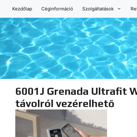
Kilépés
Kezdőlap
Céginformáció
Szolgáltatások
Re
a
tartalomba
6001J Grenada Ultrafit W
távolról vezérelhető