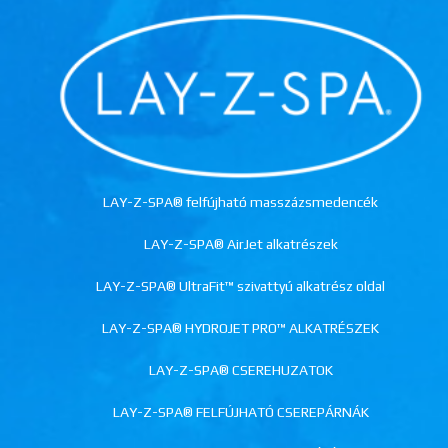
LAY-Z-SPA® felfújható masszázsmedencék
LAY-Z-SPA® AirJet alkatrészek
LAY-Z-SPA® UltraFit™ szivattyú alkatrész oldal
LAY-Z-SPA® HYDROJET PRO™ ALKATRÉSZEK
LAY-Z-SPA® CSEREHUZATOK
LAY-Z-SPA® FELFÚJHATÓ CSEREPÁRNÁK