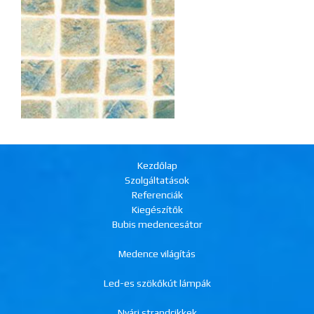
Kezdőlap
Szolgáltatások
Referenciák
Kiegészítők
Bubis medencesátor
Medence világítás
Led-es szökőkút lámpák
Nyári strandcikkek