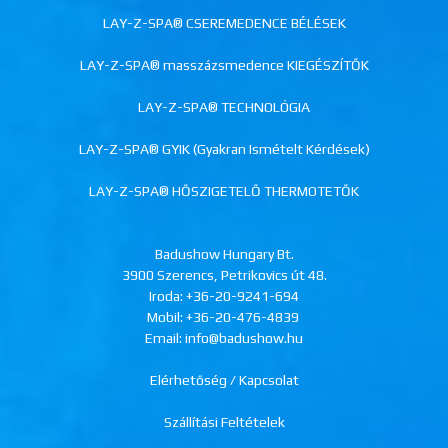
LAY-Z-SPA® CSEREMEDENCE BÉLÉSEK
LAY-Z-SPA® masszázsmedence KIEGÉSZÍTŐK
LAY-Z-SPA® TECHNOLÓGIA
LAY-Z-SPA® GYIK (Gyakran Ismételt Kérdések)
LAY-Z-SPA® HŐSZIGETELŐ THERMOTETŐK
Badushow Hungary Bt.
3900 Szerencs, Petrikovics út 48.
Iroda:
+36-20-9241-694
Mobil:
+36-20-476-4839
Email: info@badushow.hu
Elérhetőség / Kapcsolat
Szállítási Feltételek