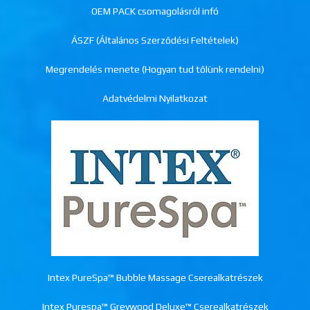
OEM PACK csomagolásról infó
ÁSZF (Általános Szerződési Feltételek)
Megrendelés menete (Hogyan tud tőlünk rendelni)
Adatvédelmi Nyilatkozat
Intex PureSpa™ Bubble Massage Cserealkatrészek
Intex Purespa™ Greywood Deluxe™ Cserealkatrészek