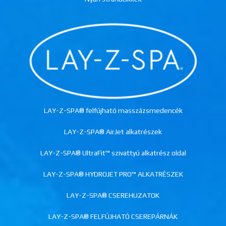
LAY-Z-SPA® felfújható masszázsmedencék
LAY-Z-SPA® AirJet alkatrészek
LAY-Z-SPA® UltraFit™ szivattyú alkatrész oldal
LAY-Z-SPA® HYDROJET PRO™ ALKATRÉSZEK
LAY-Z-SPA® CSEREHUZATOK
LAY-Z-SPA® FELFÚJHATÓ CSEREPÁRNÁK