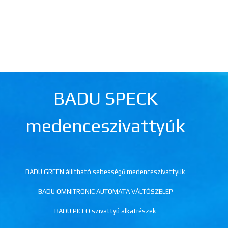
BADU SPECK
medenceszivattyúk
BADU GREEN állítható sebességű medenceszivattyúk
BADU OMNITRONIC AUTOMATA VÁLTÓSZELEP
BADU PICCO szivattyú alkatrészek