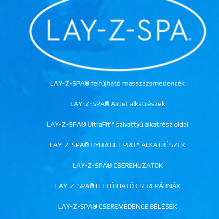
LAY-Z-SPA® felfújható masszázsmedencék
LAY-Z-SPA® AirJet alkatrészek
LAY-Z-SPA® UltraFit™ szivattyú alkatrész oldal
LAY-Z-SPA® HYDROJET PRO™ ALKATRÉSZEK
LAY-Z-SPA® CSEREHUZATOK
LAY-Z-SPA® FELFÚJHATÓ CSEREPÁRNÁK
LAY-Z-SPA® CSEREMEDENCE BÉLÉSEK