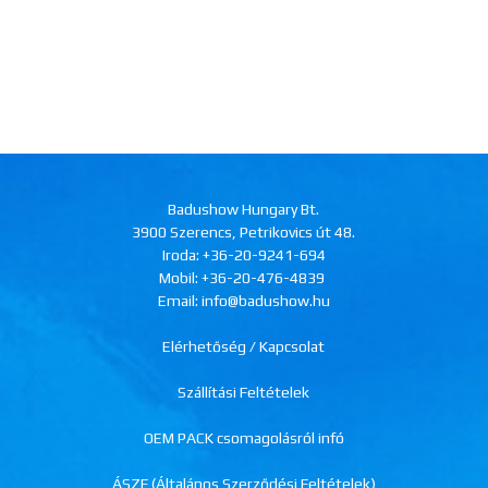
Badushow Hungary Bt.
3900 Szerencs, Petrikovics út 48.
Iroda:
+36-20-9241-694
Mobil:
+36-20-476-4839
Email: info@badushow.hu
Elérhetőség / Kapcsolat
Szállítási Feltételek
OEM PACK csomagolásról infó
ÁSZF (Általános Szerződési Feltételek)