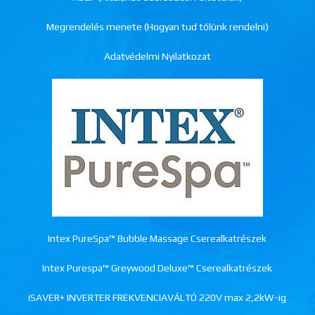
Megrendelés menete (Hogyan tud tőlünk rendelni)
Adatvédelmi Nyilatkozat
Intex PureSpa™ Bubble Massage Cserealkatrészek
Intex Purespa™ Greywood Deluxe™ Cserealkatrészek
iSAVER+ INVERTER FREKVENCIAVÁLTÓ 220V max 2,2kW-ig