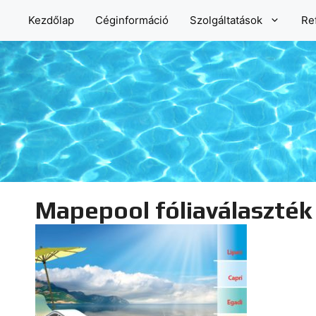
Kilépés
Kezdőlap
Céginformáció
Szolgáltatások
Re
a
tartalomba
Mapepool fóliaválaszték